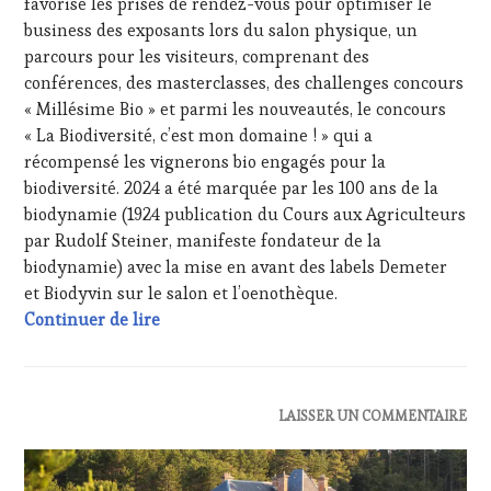
favorise les prises de rendez-vous pour optimiser le
ÉCRITE,
business des exposants lors du salon physique, un
RADIO,
TV,
parcours pour les visiteurs, comprenant des
WEB
,
conférences, des masterclasses, des challenges concours
OENOTOURISME
,
« Millésime Bio » et parmi les nouveautés, le concours
PALETTE
,
« La Biodiversité, c’est mon domaine ! » qui a
PARTENAIRES
récompensé les vignerons bio engagés pour la
VIN
TOURISME
,
biodiversité. 2024 a été marquée par les 100 ans de la
PRODUCTEURS
biodynamie (1924 publication du Cours aux Agriculteurs
TERROIR
,
par Rudolf Steiner, manifeste fondateur de la
PROVENCE
,
biodynamie) avec la mise en avant des labels Demeter
RESTAURATEUR,
et Biodyvin sur le salon et l’oenothèque.
CHEF,
Freestyle œnotouristique : interviews au 
CUISINIER,
Continuer de lire
ŒNOLOGUE,
SOMMELIER
,
SAINTE-
VICTOIRE
,
ACTUALITÉS
,
LAISSER UN COMMENTAIRE
SALONS
CLUB
INTERNATIONAUX
,
:
SPOT
WINE