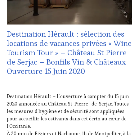
TASTING
,
VOUCHER
MÉDIAS,
PRESSE
ÉCRITE,
RADIO,
Destination Hérault : sélection des
TV,
WEB
,
locations de vacances privées « Wine
OENOTOURISME
,
Tourism Tour » – Château St Pierre
PRODUCTEURS
TERROIR
,
de Serjac – Bonfils Vin & Châteaux
RESTAURATEUR,
Ouverture 15 Juin 2020
CHEF,
CUISINIER,
ŒNOLOGUE,
14
SOMMELIER
,
JUIN
Destination Hérault – L’ouverture à compter du 15 juin
VIGNOBLES
,
2020
WINE
2020 annoncée au Château St-Pierre -de-Serjac. Toutes
TOURISM
les mesures d’hygiène et de sécurité sont appliquées
FAME
pour accueillir les estivants dans cet écrin au cœur de
l’Occitanie.
À 30 min de Béziers et Narbonne, 1h de Montpellier, à la