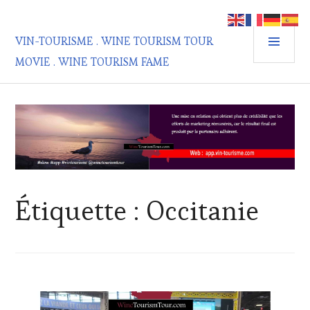
Aller
au
MEN
contenu
VIN-TOURISME . WINE TOURISM TOUR
PRIN
principal
MOVIE . WINE TOURISM FAME
Étiquette :
Occitanie
ACTUALITÉS
,
CLUB