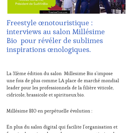
CUISINIER,
VITICOLE,
ŒNOLOGUE,
ADHÉRENT,
SOMMELIER
,
VIN
SALONS
Freestyle œnotouristique :
TOURISME
,
INTERNATIONAUX
,
EDITION
interviews au salon Millésime
SPOT
LES
BY
,
Bio pour révéler de sublimes
CLÉS
VAR
,
DU
inspirations œnologiques.
VIGNOBLES
,
VIN
WINE
ET
TASTING
1
DE
VOUCHER
,
MARS
LA
La 31ème édition du salon Millesime Bio s’impose
WINE
2024
HAUTE
TOURISM
une fois de plus comme LA place de marché mondial
GASTRONOMIE
FAME
,
leader pour les professionnels de la filière viticole,
FRANÇAISE
,
WINE
INVITATIONS
cidricole, brassicole et spiritueux bio.
TOURISM
&
TOUR
,
DÉGUSTATIONS,
WINETASTINGVOUCHER.COM
Millésime BIO en perpétuelle évolution :
WINE
TASTING
,
MÉDIAS,
En plus du salon digital qui facilite l’organisation et
PRESSE