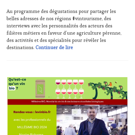
FRANÇAISE
,
INVITATIONS
Au programme des dégustations pour partager les
&
belles adresses de nos régions #vintourisme, des
DÉGUSTATIONS,
interviews avec les personnalités des acteurs des
WINE
filières métiers en faveur d’une agriculture pérenne,
TASTING
,
des activités et des spécialités pour révéler les
JEU
,
Salon International de l’Agr
MASTERCLASS
,
destinations.
Continuer de lire
MÉDIAS,
PRESSE
ÉCRITE,
RADIO,
ACTUALITÉS
,
TV,
CLUB
WEB
,
:
OENOTOURISME
,
WINE
PARTENAIRES
TASTING
VIN
VOUCHER
,
TOURISME
,
CORSICA
,
PRODUCTEURS
CÔTES-
TERROIR
,
DE-
RESTAURATEUR,
PROVENCE
,
CHEF,
DOMAINE