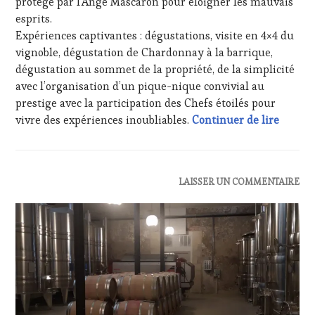
protégé par l’Ange Mascaron pour éloigner les mauvais
TASTING
,
MÉDIAS,
esprits.
PRESSE
Expériences captivantes : dégustations, visite en 4×4 du
ÉCRITE,
vignoble, dégustation de Chardonnay à la barrique,
RADIO,
dégustation au sommet de la propriété, de la simplicité
TV,
avec l’organisation d’un pique-nique convivial au
WEB
,
OENOTOURISME
,
prestige avec la participation des Chefs étoilés pour
PARTENAIRES
Ouvert
vivre des expériences inoubliables.
Continuer de lire
VIN
TOURISME
,
PRODUCTEURS
TERROIR
,
ACTUALITÉS
,
LAISSER UN COMMENTAIRE
RESTAURATEUR,
CLUB
CHEF,
:
CUISINIER,
WINE
ŒNOLOGUE,
TASTING
SOMMELIER
,
VOUCHER
,
SALONS
INVITATIONS
INTERNATIONAUX
,
&
VIGNOBLES
,
DÉGUSTATIONS,
WINE
WINE
TASTING