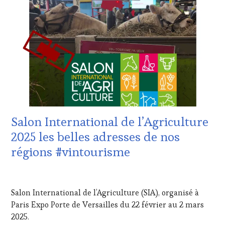
:
WINE
TASTING
VOUCHER
,
CORSICA
,
CÔTES-
DE-
PROVENCE
,
DOMAINE
VITICOLE,
ADHÉRENT,
VIN
Salon International de l’Agriculture
TOURISME
,
EDITION
2025 les belles adresses de nos
LES
régions #vintourisme
CLÉS
DU
VIN
20
ET
MARS
Salon International de l’Agriculture (SIA), organisé à
DE
2025
LA
Paris Expo Porte de Versailles du 22 février au 2 mars
HAUTE
2025.
GASTRONOMIE