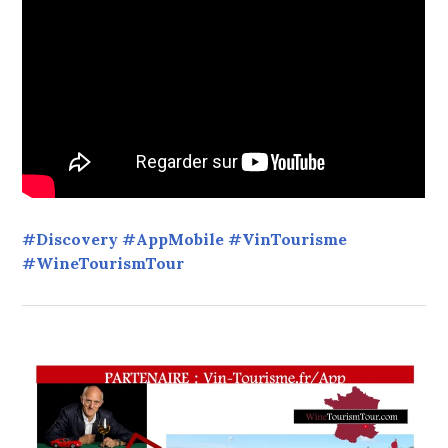
#Discovery #AppMobile #VinTourisme
#WineTourismTour