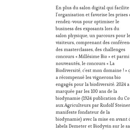
RADIO,
En plus du salon digital qui facilite
TV,
l’organisation et favorise les prises
WEB
,
rendez-vous pour optimiser le
OENOTOURISME
,
business des exposants lors du
PALETTE
,
PARTENAIRES
salon physique, un parcours pour l
VIN
visiteurs, comprenant des conféren
TOURISME
,
des masterclasses, des challenges
PRODUCTEURS
concours « Millésime Bio » et parmi
TERROIR
,
nouveautés, le concours « La
PROVENCE
,
RESTAURATEUR,
Biodiversité, c’est mon domaine ! » 
CHEF,
a récompensé les vignerons bio
CUISINIER,
engagés pour la biodiversité. 2024 a
ŒNOLOGUE,
marquée par les 100 ans de la
SOMMELIER
,
biodynamie (1924 publication du Co
SAINTE-
VICTOIRE
,
aux Agriculteurs par Rudolf Steiner
SALONS
manifeste fondateur de la
INTERNATIONAUX
,
biodynamie) avec la mise en avant 
SPOT
labels Demeter et Biodyvin sur le s
BY
,