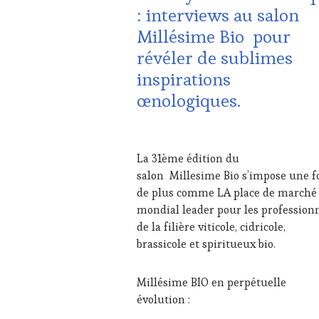
VITICOLE,
: interviews au salon
ADHÉRENT,
Millésime Bio pour
VIN
TOURISME
,
révéler de sublimes
EDITION
inspirations
LES
CLÉS
œnologiques.
DU
VIN
ET
1
DE
MARS
La 31ème édition du
LA
2024
salon Millesime Bio s’impose une f
HAUTE
GASTRONOMIE
de plus comme LA place de marché
FRANÇAISE
,
mondial leader pour les profession
INVITATIONS
de la filière viticole, cidricole,
&
brassicole et spiritueux bio.
DÉGUSTATIONS,
WINE
TASTING
,
Millésime BIO en perpétuelle
MÉDIAS,
évolution :
PRESSE
ÉCRITE,