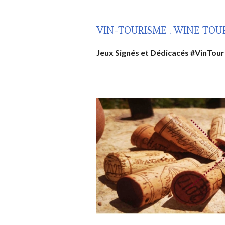
Aller
au
VIN-TOURISME . WINE TOU
contenu
principal
Jeux Signés et Dédicacés #VinTou