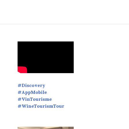
ur révéler de sublimes inspirations œnologiques.
#Discovery
#AppMobile
#VinTourisme
#WineTourismTour