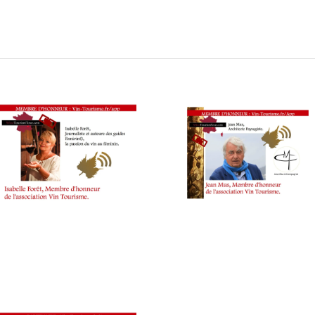
eestyle œnotouristique : interviews au salon Millésime Bio po