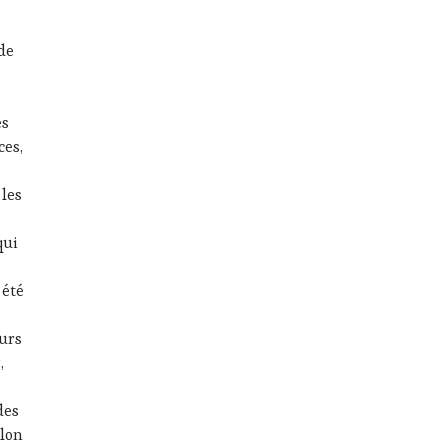
 de
es
ces,
 les
qui
 été
urs
,
des
alon