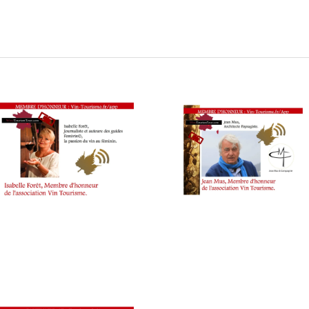
eestyle œnotouristique : interviews au salon Millésime Bio po