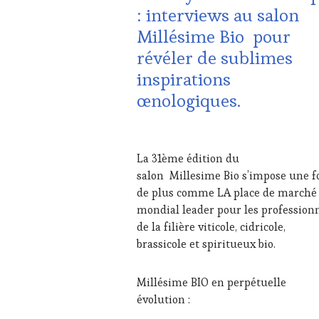
VITICOLE,
: interviews au salon
ADHÉRENT,
Millésime Bio pour
VIN
TOURISME
,
révéler de sublimes
EDITION
inspirations
LES
CLÉS
œnologiques.
DU
VIN
ET
1
DE
MARS
La 31ème édition du
LA
2024
salon Millesime Bio s’impose une f
HAUTE
GASTRONOMIE
de plus comme LA place de marché
FRANÇAISE
,
mondial leader pour les profession
INVITATIONS
de la filière viticole, cidricole,
&
brassicole et spiritueux bio.
DÉGUSTATIONS,
WINE
TASTING
,
Millésime BIO en perpétuelle
MÉDIAS,
évolution :
PRESSE
ÉCRITE,