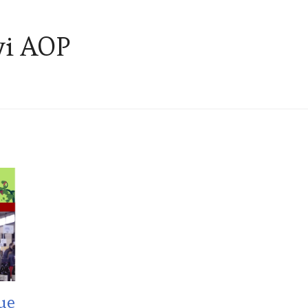
vi AOP
ue