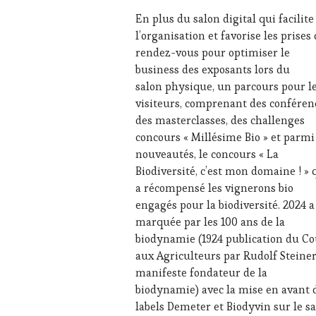
RADIO,
En plus du salon digital qui facilite
TV,
l’organisation et favorise les prises
WEB
,
rendez-vous pour optimiser le
OENOTOURISME
,
business des exposants lors du
PALETTE
,
PARTENAIRES
salon physique, un parcours pour l
VIN
visiteurs, comprenant des conféren
TOURISME
,
des masterclasses, des challenges
PRODUCTEURS
concours « Millésime Bio » et parmi
TERROIR
,
nouveautés, le concours « La
PROVENCE
,
RESTAURATEUR,
Biodiversité, c’est mon domaine ! » 
CHEF,
a récompensé les vignerons bio
CUISINIER,
engagés pour la biodiversité. 2024 a
ŒNOLOGUE,
marquée par les 100 ans de la
SOMMELIER
,
biodynamie (1924 publication du Co
SAINTE-
VICTOIRE
,
aux Agriculteurs par Rudolf Steiner
SALONS
manifeste fondateur de la
INTERNATIONAUX
,
biodynamie) avec la mise en avant 
SPOT
labels Demeter et Biodyvin sur le s
BY
,