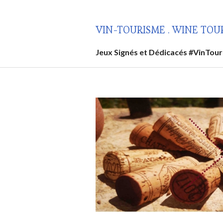
Aller
au
VIN-TOURISME . WINE TOU
contenu
principal
Jeux Signés et Dédicacés #VinTou