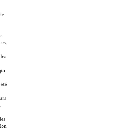
 de
es
ces,
 les
qui
 été
urs
,
des
alon