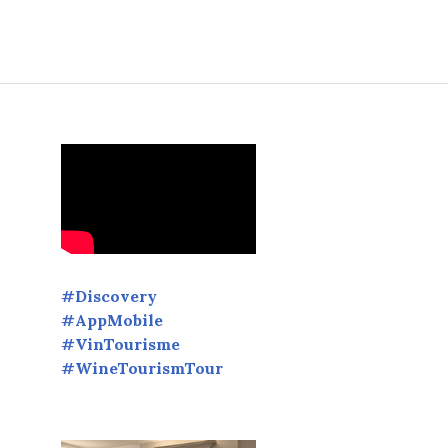
ur révéler de sublimes inspirations œnologiques.
#Discovery
#AppMobile
#VinTourisme
#WineTourismTour