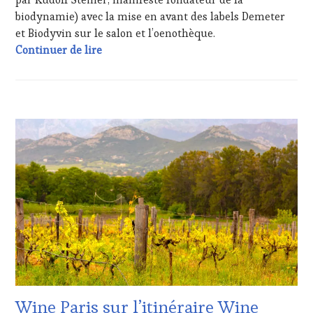
PROVENCE
,
biodynamie) avec la mise en avant des labels Demeter
RESTAURATEUR,
et Biodyvin sur le salon et l’oenothèque.
CHEF,
Freestyle œnotouristique : interviews au 
CUISINIER,
Continuer de lire
ŒNOLOGUE,
SOMMELIER
,
SAINTE-
VICTOIRE
,
ACTUALITÉS
,
SALONS
CLUB
INTERNATIONAUX
,
:
SPOT
WINE
BY
,
TASTING
TASTING
VOUCHER
,
MOVIE
,
CÔTES-
VAR
,
DE-
VIGNOBLES
,
PROVENCE
,
WINE
DOMAINE
TASTING
VITICOLE,
VOUCHER
,
ADHÉRENT,
WINE
VIN
TOURISM
TOURISME
,
FAME
,
Wine Paris sur l’itinéraire Wine
EDITION