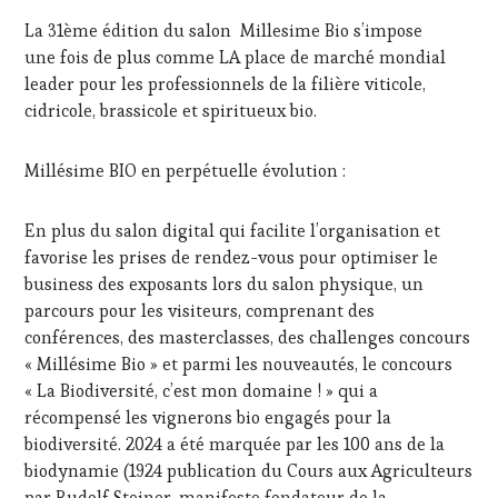
MARS
LA
La 31ème édition du salon Millesime Bio s’impose
2024
HAUTE
une fois de plus comme LA place de marché mondial
GASTRONOMIE
leader pour les professionnels de la filière viticole,
FRANÇAISE
,
INVITATIONS
cidricole, brassicole et spiritueux bio.
&
DÉGUSTATIONS,
Millésime BIO en perpétuelle évolution :
WINE
TASTING
,
MÉDIAS,
En plus du salon digital qui facilite l’organisation et
PRESSE
favorise les prises de rendez-vous pour optimiser le
ÉCRITE,
business des exposants lors du salon physique, un
RADIO,
TV,
parcours pour les visiteurs, comprenant des
WEB
,
conférences, des masterclasses, des challenges concours
OENOTOURISME
,
« Millésime Bio » et parmi les nouveautés, le concours
PALETTE
,
« La Biodiversité, c’est mon domaine ! » qui a
PARTENAIRES
récompensé les vignerons bio engagés pour la
VIN
TOURISME
,
biodiversité. 2024 a été marquée par les 100 ans de la
PRODUCTEURS
biodynamie (1924 publication du Cours aux Agriculteurs
TERROIR
,
par Rudolf Steiner, manifeste fondateur de la