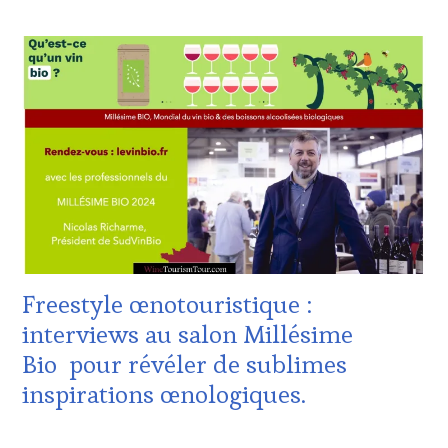
ACTUALITÉS
,
CLUB
:
WINE
TASTING
VOUCHER
,
CORSICA
,
CÔTES-
DE-
PROVENCE
,
DOMAINE
VITICOLE,
ADHÉRENT,
VIN
Freestyle œnotouristique :
TOURISME
,
EDITION
interviews au salon Millésime
LES
Bio pour révéler de sublimes
CLÉS
DU
inspirations œnologiques.
VIN
ET
1
DE