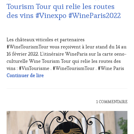
WINE
LES
Tourism Tour qui relie les routes
TOURISM
CLÉS
TOUR
,
des vins #Vinexpo #WineParis2022
DU
WINE
VIN
TOURISM
ET
4
TOUR
DE
FÉVRIER
MOVIE
,
Les châteaux viticoles et partenaires
LA
2022
WINETASTINGVOUCHER.COM
HAUTE
#WineTourismTour vous reçoivent à leur stand du 14 au
GASTRONOMIE
16 février 2022. L’itinéraire WineParis sur la carte oeno-
FRANÇAISE
,
culturelle Wine Tourism Tour qui relie les routes des
INVITATIONS
vins : #VinTourisme . #WineTourismTour . #Wine Paris
&
Wine Paris sur l’itinéraire Wine Tourism 
Continuer de lire
DÉGUSTATIONS,
WINE
TASTING
,
LIVE
STREAMING
,
ACTUALITÉS
,
1 COMMENTAIRE
MASTERCLASS
,
DOMAINE
MÉDIAS,
VITICOLE,
PRESSE
ADHÉRENT,
ÉCRITE,
VIN
RADIO,
TOURISME
,