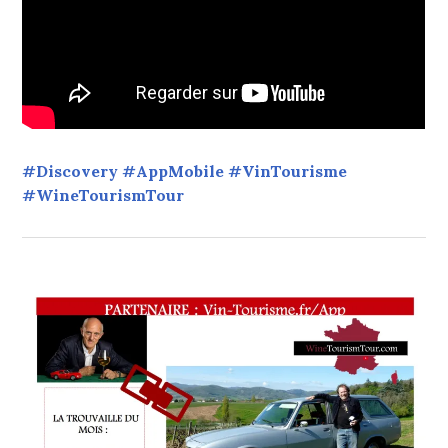
#Discovery #AppMobile #VinTourisme
#WineTourismTour