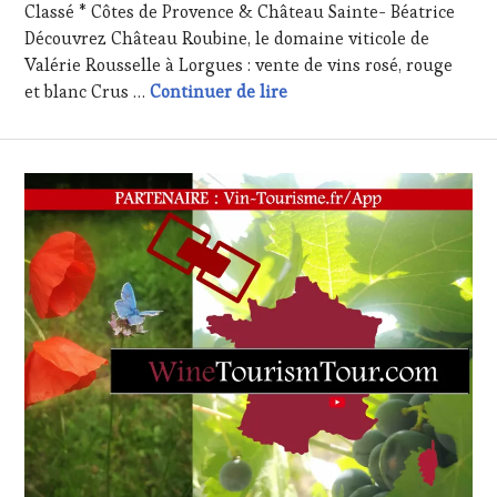
Classé * Côtes de Provence & Château Sainte- Béatrice
TOURISM
Découvrez Château Roubine, le domaine viticole de
TOUR
,
WINETASTINGVOUCHER.COM
Valérie Rousselle à Lorgues : vente de vins rosé, rouge
Nouvel Adhérent : Vignobl
et blanc Crus …
Continuer de lire