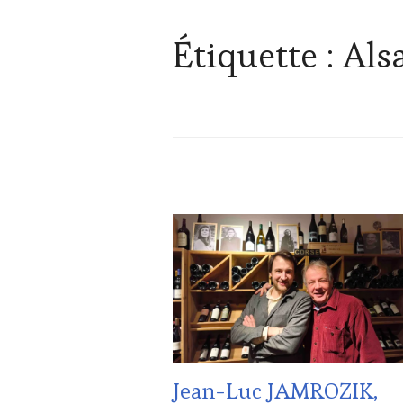
Étiquette :
Als
ACTUALITÉS
,
CLUB
:
WINE
TASTING
VOUCHER
,
CORSICA
,
CULTURAL
GUEST
,
DOMAINE
Jean-Luc JAMROZIK,
VITICOLE,
ADHÉRENT,