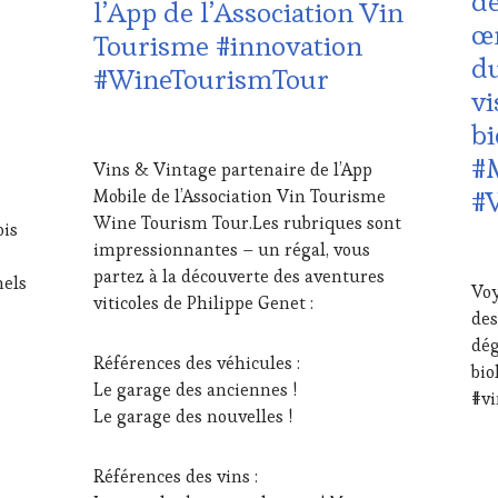
dé
l’App de l’Association Vin
WI
TOURISME
,
TO
œ
TAS
EDITION
EDI
Tourisme #innovation
VO
LES
LES
du
#WineTourismTour
WI
CLÉS
CLÉ
vi
TO
DU
DU
FA
VIN
VIN
bi
7
WI
ET
ET
JUILLET
#
TO
DE
DE
Vins & Vintage partenaire de l’App
2023
TO
LA
LA
#
Mobile de l’Association Vin Tourisme
WI
HAUTE
HA
Wine Tourism Tour.Les rubriques sont
ois
GASTRONOMIE
GA
impressionnantes – un régal, vous
FRANÇAISE
,
FRA
19
INVITATIONS
INV
FÉV
partez à la découverte des aventures
nels
Voy
&
&
202
viticoles de Philippe Genet :
des
DÉGUSTATIONS,
DÉG
WINE
WI
dég
Références des véhicules :
TASTING
,
TAS
bio
MÉDIAS,
MA
Le garage des anciennes !
#v
PRESSE
MÉD
Le garage des nouvelles !
ÉCRITE,
PRE
RADIO,
ÉCR
TV,
RAD
Références des vins :
WEB
,
TV,