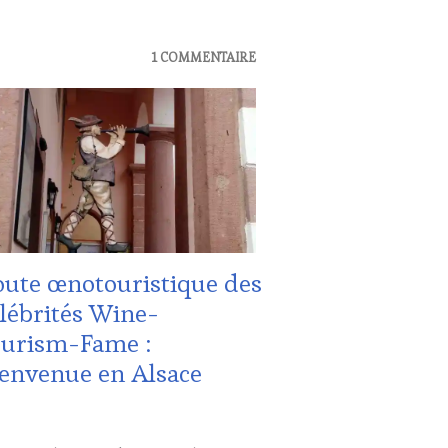
UALITÉS
,
1 COMMENTAIRE
MAINE
ICOLE,
HÉRENT,
URISME
,
TION
S
ute œnotouristique des
lébrités Wine-
ourism-Fame :
UTE
STRONOMIE
envenue en Alsace
NÇAISE
,
IAS,
SSE
ITE,
RIER