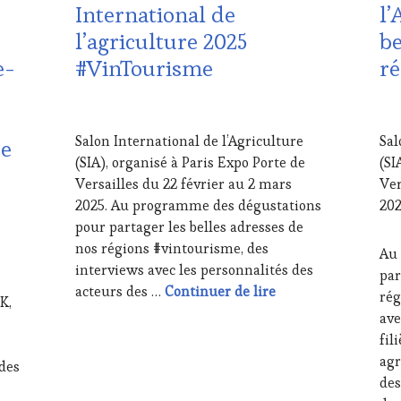
International de
l’
LES
AD
l’agriculture 2025
be
CLÉS
VIN
DU
TO
e-
#VinTourisme
ré
VIN
EDI
ET
LES
DE
CLÉ
20
20
LA
DU
MARS
MA
Salon International de l’Agriculture
Sal
ée
HAUTE
VIN
2025
202
(SIA), organisé à Paris Expo Porte de
(SI
GASTRONOMIE
ET
FRANÇAISE
,
DE
Versailles du 22 février au 2 mars
Ver
INVITATIONS
LA
2025. Au programme des dégustations
202
&
HA
pour partager les belles adresses de
DÉGUSTATIONS,
GA
nos régions #vintourisme, des
WINE
FRA
Au
interviews avec les personnalités des
TASTING
,
INV
par
JEU
,
&
Interviews Salon In
acteurs des …
Continuer de lire
rég
K,
MASTERCLASS
,
DÉG
ave
MÉDIAS,
WI
fil
PRESSE
TAS
ÉCRITE,
JEU
,
agr
des
RADIO,
MA
des
TV,
MÉD