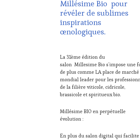
Millésime Bio pour
WINE
VIN
TOURISM
TOURISME
,
révéler de sublimes
TOUR
,
EDITION
inspirations
WINETASTINGVOUCHER.COM
LES
CLÉS
œnologiques.
DU
VIN
ET
1
DE
MARS
La 31ème édition du
LA
2024
salon Millesime Bio s’impose une f
HAUTE
GASTRONOMIE
de plus comme LA place de marché
FRANÇAISE
,
mondial leader pour les profession
INVITATIONS
de la filière viticole, cidricole,
&
brassicole et spiritueux bio.
DÉGUSTATIONS,
WINE
TASTING
,
Millésime BIO en perpétuelle
MÉDIAS,
évolution :
PRESSE
ÉCRITE,
RADIO,
En plus du salon digital qui facilite
TV,