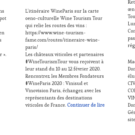
Ret
MÉDIAS,
RAD
201
FÉVRIER
œno
PRESSE
TV,
ons
L’itinéraire WineParis sur la carte
2020
ÉCRITE,
WE
Tou
Spot
oeno-culturelle Wine Tourism Tour
RADIO,
OE
Lun
qui relie les routes des vins :
TV,
PAR
Con
 en
https://www.wine-tourism-
WEB
,
VIN
pas
OENOTOURISME
,
TO
s
fame.com/routes/itineraire-wine-
rég
PALETTE
,
RES
paris/
PARTENAIRES
CHE
 ».
Les châteaux viticoles et partenaires
VIN
CUI
 21/06/20 toujours +d’idées sur la route des vins Playlist – « 
#WineTourismTour vous reçoivent à
Mad
TOURISME
,
ŒN
leur stand du 10 au 12 février 2020.
Dom
PRODUCTEURS
SO
TERROIR
,
SA
Rencontrez les Membres Fondateurs
élu
PROVENCE
,
IN
#WineParis 2020 : Vinisud et
CIV
RESTAURATEUR,
VIG
Vinovision Paris, échangez avec les
CO
CHEF,
WI
représentants des destinations
VI
CUISINIER,
TO
L’itinéraire W
viticoles de France.
Continuer de lire
Dom
ŒNOLOGUE,
FA
SOMMELIER
,
WI
Gén
SAINTE-
sit
VICTOIRE
,
SALONS