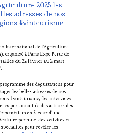
Agriculture 2025 les
HÉRENT,
lles adresses de nos
URISME
,
gions #vintourisme
TION
S
RS
on International de l’Agriculture
5
A), organisé à Paris Expo Porte de
sailles du 22 février au 2 mars
5.
UTE
STRONOMIE
NÇAISE
,
 programme des dégustations pour
ITATIONS
tager les belles adresses de nos
ternational de l’agriculture 2025 #VinTourisme
ions #vintourisme, des interviews
USTATIONS,
c les personnalités des acteurs des
NE
ières métiers en faveur d’une
TING
,
iculture pérenne, des activités et
STERCLASS
,
 spécialités pour révéler les
IAS,