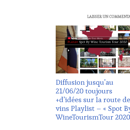
VAR
,
VIGNOBLES
,
WINE
ACTUALITÉS
,
LAISSER UN COMMENT
TASTING
CLUB
VOUCHER
,
:
WINE
WINE
TOURISM
TASTING
FAME
,
VOUCHER
,
WINE
CÔTES-
TOURISM
DE-
TOUR
,
PROVENCE
,
WINE
CULTURAL
TOURISM
GUEST
,
TOUR
Diffusion jusqu’au
DOMAINE
MOVIE
,
VITICOLE,
21/06/20 toujours
WINETASTINGVOUCHER.COM
ADHÉRENT,
+d’idées sur la route d
VIN
TOURISME
,
vins Playlist – « Spot B
EDITION
WineTourismTour 2020
LES
CLÉS
DU
7