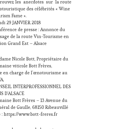
rouvez les anecdotes sur la route
IO,
8
touristique des célébrités « Wine
B
,
rism Fame ».
NOTOURISME
,
di 29 JANVIER 2018
TENAIRES
férence de presse : Annonce du
sage de la route Vin-Tourisme en
URISME
,
ion Grand Est – Alsace
TAURATEUR,
F,
SINIER,
Spot By WineTourismTour 2020 »
ame Nicole Bott, Propriétaire du
OLOGUE,
aine viticole Bott Frères,
MMELIER
,
LONS
e en charge de l’œnotourisme au
TERNATIONAUX
,
A,
NOBLES
,
NSEIL INTERPROFESSIONNEL DES
NE
NS D’ALSACE
URISM
ineParis sur la carte oeno-culturelle Wine Tourism Tour qui rel
aine Bott Frères – 13 Avenue du
ME
,
NETASTINGVOUCHER.COM
éral de Gaulle, 68150 Ribeauvillé
e : https://www.bott-freres.fr