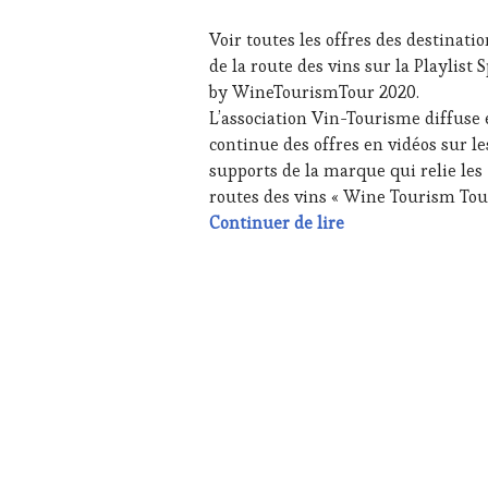
VIN
JUIN
ET
Voir toutes les offres des destinati
2020
DE
de la route des vins sur la Playlist 
LA
by WineTourismTour 2020.
HAUTE
L’association Vin-Tourisme diffuse
GASTRONOMIE
FRANÇAISE
,
continue des offres en vidéos sur le
GUEST
,
supports de la marque qui relie les
INVITATIONS
routes des vins « Wine Tourism Tour
&
Diffusion jusqu’au
Continuer de lire
DÉGUSTATIONS,
WINE
TASTING
,
MÉDIAS,
PRESSE
ÉCRITE,
RADIO,
TV,
WEB
,
OENOTOURISME
,
PARTENAIRES
VIN