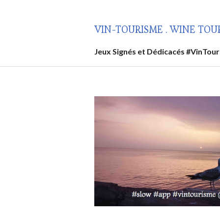
Aller
au
VIN-TOURISME . WINE TOU
contenu
principal
Jeux Signés et Dédicacés #VinTou