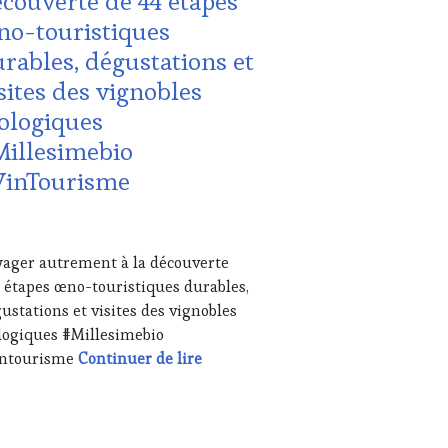
couverte de 44 étapes
NE
URISME
,
no-touristiques
TING
TION
UCHER
,
rables, dégustations et
NE
S
sites des vignobles
URISM
ME
,
ologiques
NE
Millesimebio
URISM
UR
,
VinTourisme
NETASTINGVOUCHER.COM
UTE
STRONOMIE
NÇAISE
,
ITATIONS
RIER
ager autrement à la découverte
3
 étapes œno-touristiques durables,
USTATIONS,
NE
ustations et visites des vignobles
TING
,
logiques #Millesimebio
STERCLASS
,
Voyager autrement à la découverte
intourisme
Continuer de lire
IAS,
SSE
ITE,
IO,