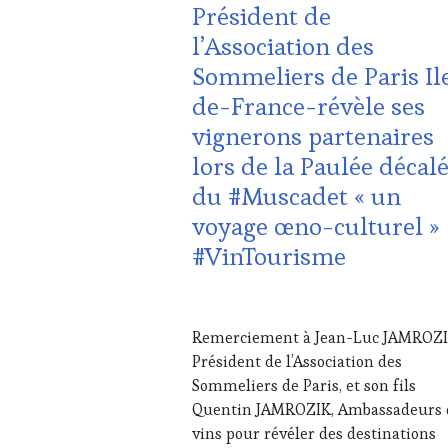
Président de
VIN
l’Association des
TOURISME
,
EDITION
Sommeliers de Paris Il
LES
de-France-révèle ses
CLÉS
DU
vignerons partenaires
VIN
lors de la Paulée décal
ET
DE
du #Muscadet « un
LA
voyage œno-culturel »
HAUTE
GASTRONOMIE
#VinTourisme
FRANÇAISE
,
INVITATIONS
&
8
DÉGUSTATIONS,
JUIN
Remerciement à Jean-Luc JAMROZI
WINE
2025
Président de l’Association des
TASTING
,
JEU
,
Sommeliers de Paris, et son fils
MÉDIAS,
Quentin JAMROZIK, Ambassadeurs 
PRESSE
vins pour révéler des destinations
ÉCRITE,