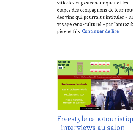
viticoles et gastronomiques et les
RADIO,
étapes des compagnons de leur rou
TV,
WEB
,
des vins qui pourrait s’intituler « u
OENOTOURISME
,
voyage œno-culturel » par Jamrozi
PRODUCTEURS
Jean-L
père et fils.
Continuer de lire
TERROIR
,
RESTAURATEUR,
CHEF,
CUISINIER,
ŒNOLOGUE,
ACTUALITÉS
,
SOMMELIER
,
CLUB
SALONS
:
INTERNATIONAUX
,
WINE
SPOT
TASTING
BY
,
VOUCHER
,
VIGNOBLES
,
CORSICA
,
WINE
CÔTES-
TASTING
DE-
VOUCHER
,
PROVENCE
,
Freestyle œnotouristiq
WINE
DOMAINE
TOURISM
VITICOLE,
: interviews au salon
FAME
,
ADHÉRENT,