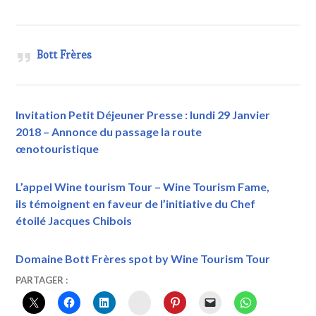
Bott Frères
Invitation Petit Déjeuner Presse : lundi 29 Janvier
2018 – Annonce du passage la route
œnotouristique
L’appel Wine tourism Tour – Wine Tourism Fame,
ils témoignent en faveur de l’initiative du Chef
étoilé Jacques Chibois
Domaine Bott Frères spot by Wine Tourism Tour
4
VINTOURISME
À
PARTAGER :
FÉVRIER
ILLHAEUSERN
,
INSTAGRAM
2018
AGENCE