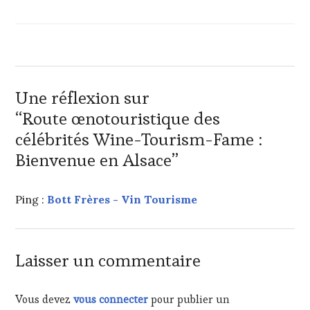
D'ATTRACTIVITÉ
D‘ALSACE
,
ALSACE
,
ANCIEN
DÉPUTÉ
,
AUBERGE
DE
Une réflexion sur
L’ILL
“
Route œnotouristique des
***
,
BOTT
célébrités Wine-Tourism-Fame :
FRÈRES
,
Bienvenue en Alsace
”
CHARGÉE
DE
DÉVELOPPEMENT
,
Ping :
Bott Frères - Vin Tourisme
CHEF
3
ÉTOILES
,
COLLÈGE
CULINAIRE
Laisser un commentaire
DE
FRANCE
,
CONSEILLER
Vous devez
vous connecter
pour publier un
RÉGIONAL
,