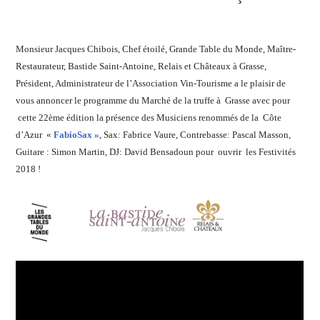
ŒNOLOGUE,
SOMMELIER
,
SALONS
INTERNATIONAUX
,
Monsieur Jacques Chibois, Chef étoilé, Grande Table du Monde, Maître-
VIGNOBLES
,
Restaurateur, Bastide Saint-Antoine, Relais et Châteaux à Grasse,
WINE
Président, Administrateur de l’Association Vin-Tourisme a le plaisir de
TASTING
vous annoncer le programme du Marché de la truffe à Grasse avec pour
VOUCHER
,
cette 22ème édition la présence des Musiciens renommés de la Côte
WINE
TOURISM
d’Azur «
FabioSax »
,
Sax: Fabrice Vaure, Contrebasse: Pascal Masson,
FAME
,
Guitare : Simon Martin, DJ: David Bensadoun
pour ouvrir les Festivités
WINETASTINGVOUCHER.COM
2018 !