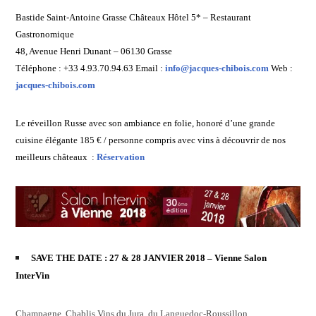
Bastide Saint-Antoine Grasse Châteaux Hôtel 5* – Restaurant
Gastronomique
48, Avenue Henri Dunant – 06130 Grasse
Téléphone : +33 4.93.70.94.63 Email :
info@jacques-chibois.com
Web :
jacques-chibois.com
Le réveillon Russe avec son ambiance en folie, honoré d’une grande
cuisine élégante 185 € / personne compris avec vins à découvrir de nos
meilleurs châteaux
:
Réservation
SAVE THE DATE : 27 & 28 JANVIER 2018 – Vienne Salon
InterVin
Champagne
,
Chablis
,
Vins du Jura
, du
Languedoc-Roussillon
,