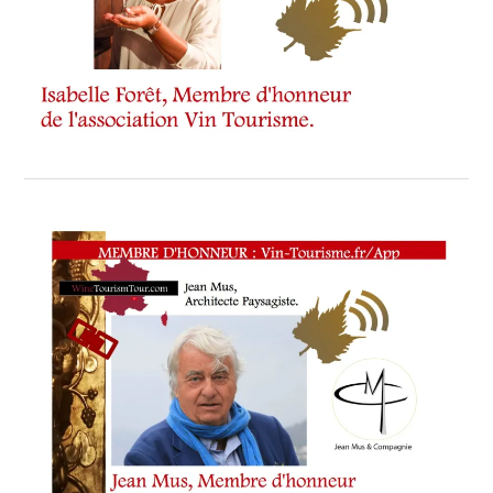
GRASSE
,
MUSIC
AU
MARCHÉ
DE
LA
TRUFFE
,
RÉGION
GRAND
EST
,
RÉVEILLON
RUSSE
,
SAMEDI
27
JANVIER
,
SAMEDI
6
JANVIER
2018
,
SANS
OUBLIER
LES CÔTES-
DU-