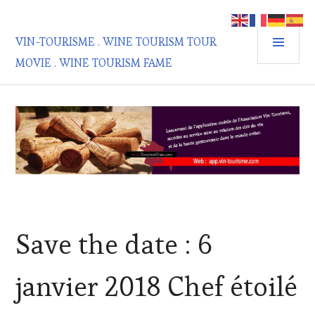
Aller
au
MEN
contenu
VIN-TOURISME . WINE TOURISM TOUR
PRIN
principal
MOVIE . WINE TOURISM FAME
ACTUALITÉS
,
Save the date : 6
CLUB
:
WINE
janvier 2018 Chef étoilé
TASTING
VOUCHER
,
DOMAINE