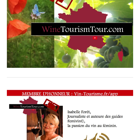
FRÈRES
,
DUBORDELAIS
,
DU BEAUJOLAIS
,
DU LANGUEDOC-
ROUSSILLON
,
LA BOURGOGNE
,
LUNDI
29
JANVIER
2018
,
MARCHÉ
AUX
VINS
D'AMPUIS
,
MARCHÉ
DE
LA
TRUFFE
BASTIDE
SAINT-
ANTOINE
À