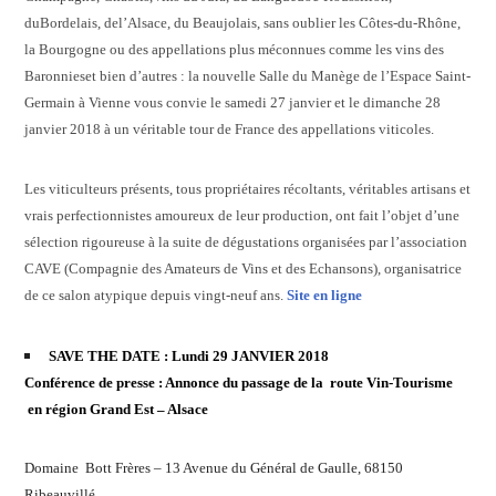
du
Bordelais
, de
l’Alsace
, du
Beaujolais
, sans oublier les
Côtes-du-Rhône
,
la
Bourgogn
e ou des appellations plus méconnues comme l
es vins des
Baronnies
et bien d’autres : la nouvelle Salle du Manège de l’Espace Saint-
Germain à Vienne vous convie le samedi 27 janvier et le dimanche 28
janvier 2018 à un véritable tour de France des appellations viticoles.
Les viticulteurs présents,
tous propriétaires récoltants
, véritables artisans et
vrais perfectionnistes amoureux de leur production, ont fait l’objet d’une
sélection rigoureuse à la suite de dégustations organisées par l’association
CAVE (Compagnie des Amateurs de Vins et des Echansons), organisatrice
de ce salon atypique depuis vingt-neuf ans.
Site en ligne
SAVE THE DATE : Lundi 29 JANVIER 2018
Conférence de presse : Annonce du passage de la route Vin-Tourisme
en région Grand Est – Alsace
Domaine Bott Frères –
13 Avenue du Général de Gaulle, 68150
Ribeauvillé