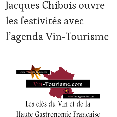
Jacques Chibois ouvre
VITICOLE,
ADHÉRENT,
VIN
les festivités avec
TOURISME
,
INVITATIONS
&
l’agenda Vin-Tourisme
DÉGUSTATIONS,
WINE
TASTING
,
MÉDIAS,
PRESSE
ÉCRITE,
RADIO,
TV,
WEB
,
OENOTOURISME
,
PARTENAIRES
VIN
TOURISME
,
RESTAURATEUR,
CHEF,
CUISINIER,