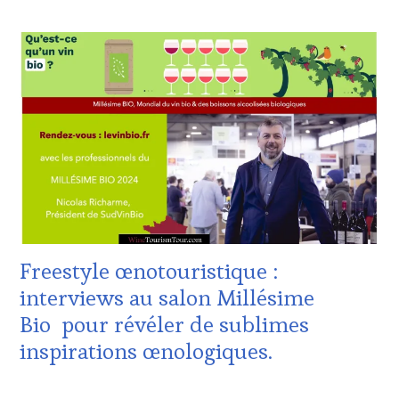
ACTUALITÉS
,
CLUB
:
WINE
TASTING
VOUCHER
,
CORSICA
,
CÔTES-
DE-
PROVENCE
,
DOMAINE
VITICOLE,
ADHÉRENT,
VIN
Freestyle œnotouristique :
TOURISME
,
EDITION
interviews au salon Millésime
LES
Bio pour révéler de sublimes
CLÉS
DU
inspirations œnologiques.
VIN
ET
1
DE