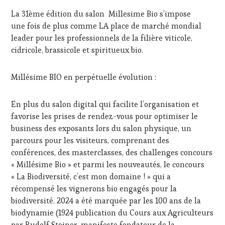
MARS
LA
La 31ème édition du salon Millesime Bio s’impose
2024
HAUTE
une fois de plus comme LA place de marché mondial
GASTRONOMIE
leader pour les professionnels de la filière viticole,
FRANÇAISE
,
INVITATIONS
cidricole, brassicole et spiritueux bio.
&
DÉGUSTATIONS,
Millésime BIO en perpétuelle évolution :
WINE
TASTING
,
MÉDIAS,
En plus du salon digital qui facilite l’organisation et
PRESSE
favorise les prises de rendez-vous pour optimiser le
ÉCRITE,
business des exposants lors du salon physique, un
RADIO,
TV,
parcours pour les visiteurs, comprenant des
WEB
,
conférences, des masterclasses, des challenges concours
OENOTOURISME
,
« Millésime Bio » et parmi les nouveautés, le concours
PALETTE
,
« La Biodiversité, c’est mon domaine ! » qui a
PARTENAIRES
récompensé les vignerons bio engagés pour la
VIN
TOURISME
,
biodiversité. 2024 a été marquée par les 100 ans de la
PRODUCTEURS
biodynamie (1924 publication du Cours aux Agriculteurs
TERROIR
,
par Rudolf Steiner, manifeste fondateur de la