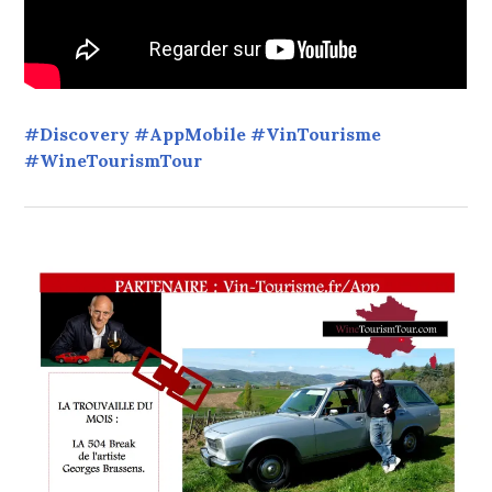
#Discovery #AppMobile #VinTourisme
#WineTourismTour