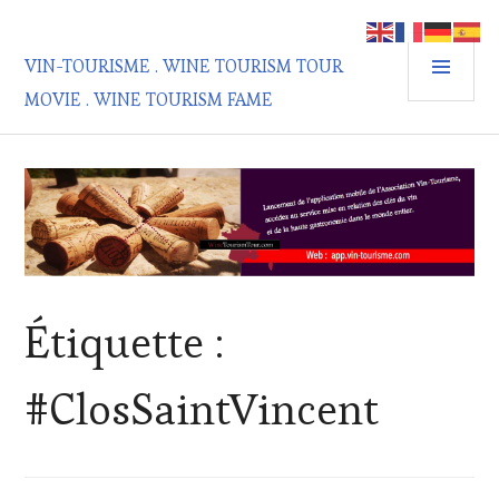
Aller
au
MEN
contenu
VIN-TOURISME . WINE TOURISM TOUR
PRIN
principal
MOVIE . WINE TOURISM FAME
Étiquette :
#ClosSaintVincent