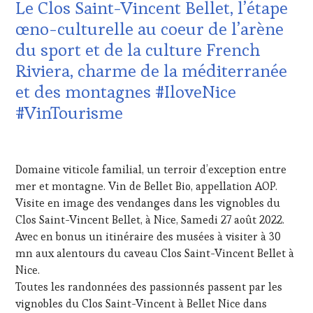
WINE
Le Clos Saint-Vincent Bellet, l’étape
VIN
TOURISM
ET
œno-culturelle au coeur de l’arène
TOUR
,
DE
WINE
du sport et de la culture French
LA
TOURISM
HAUTE
Riviera, charme de la méditerranée
TOUR
GASTRONOMIE
MOVIE
,
et des montagnes #IloveNice
FRANÇAISE
,
WINETASTINGVOUCHER.COM
OENOTOURISME
,
#VinTourisme
PARTENAIRES
VIN
29
TOURISME
,
AOÛT
PRODUCTEURS
Domaine viticole familial, un terroir d’exception entre
2022
TERROIR
,
mer et montagne. Vin de Bellet Bio, appellation AOP.
SALONS
Visite en image des vendanges dans les vignobles du
INTERNATIONAUX
,
VIGNOBLES
,
Clos Saint-Vincent Bellet, à Nice, Samedi 27 août 2022.
WINE
Avec en bonus un itinéraire des musées à visiter à 30
TASTING
mn aux alentours du caveau Clos Saint-Vincent Bellet à
VOUCHER
,
Nice.
WINE
Toutes les randonnées des passionnés passent par les
TOURISM
FAME
,
vignobles du Clos Saint-Vincent à Bellet Nice dans