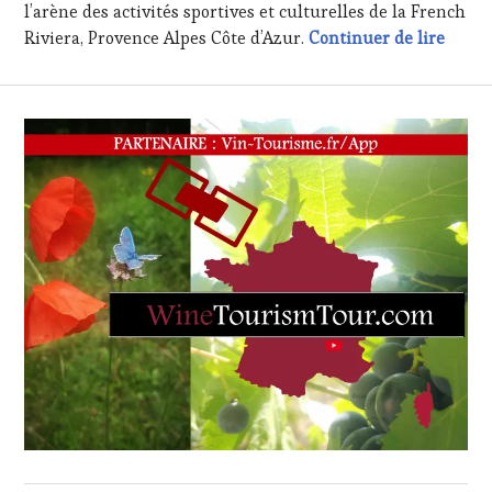
WINE
l’arène des activités sportives et culturelles de la French
TOURISM
Le Clo
Riviera, Provence Alpes Côte d’Azur.
Continuer de lire
TOUR
,
WINETASTINGVOUCHER.COM