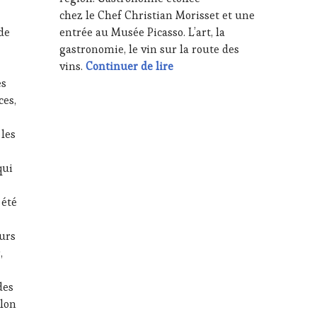
chez le Chef Christian Morisset et une
 de
entrée au Musée Picasso. L’art, la
gastronomie, le vin sur la route des
Célébration Picasso 50 ans 1
vins.
Continuer de lire
es
ces,
 les
qui
 été
urs
,
des
alon