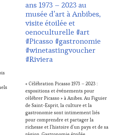
ans 1973 – 2023 au
DU
musée d’art à Anbibes,
VIN
ET
visite étoilée et
DE
oenoculturelle #art
LA
HAUTE
#Picasso #gastronomie
GASTRONOMIE
#winetastingvoucher
FRANÇAISE
,
INVITATIONS
#Riviera
&
DÉGUSTATIONS,
ois
WINE
15
TASTING
,
AOÛT
« Célébration Picasso 1973 – 2023 :
MÉDIAS,
2023
nels
expositions et événements pour
PRESSE
ÉCRITE,
célébrer Picasso » à Anibes. Au Figuier
RADIO,
de Saint-Esprit, la culture et la
TV,
gastronomie sont intimement liés
WEB
,
pour comprendre et partager la
OENOTOURISME
richesse et l’histoire d’un pays et de sa
région. Gastronomie étoilée