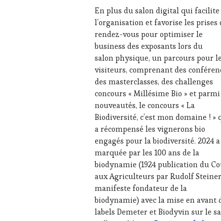
RADIO,
En plus du salon digital qui facilite
TV,
l’organisation et favorise les prises
WEB
,
rendez-vous pour optimiser le
OENOTOURISME
,
business des exposants lors du
PALETTE
,
PARTENAIRES
salon physique, un parcours pour l
VIN
visiteurs, comprenant des conféren
TOURISME
,
des masterclasses, des challenges
PRODUCTEURS
concours « Millésime Bio » et parmi
TERROIR
,
nouveautés, le concours « La
PROVENCE
,
RESTAURATEUR,
Biodiversité, c’est mon domaine ! » 
CHEF,
a récompensé les vignerons bio
CUISINIER,
engagés pour la biodiversité. 2024 a
ŒNOLOGUE,
marquée par les 100 ans de la
SOMMELIER
,
biodynamie (1924 publication du Co
SAINTE-
VICTOIRE
,
aux Agriculteurs par Rudolf Steiner
SALONS
manifeste fondateur de la
INTERNATIONAUX
,
biodynamie) avec la mise en avant 
SPOT
labels Demeter et Biodyvin sur le s
BY
,