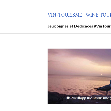
Aller
au
VIN-TOURISME . WINE TOU
contenu
principal
Jeux Signés et Dédicacés #VinTou