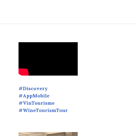
ur révéler de sublimes inspirations œnologiques.
#Discovery
#AppMobile
#VinTourisme
#WineTourismTour