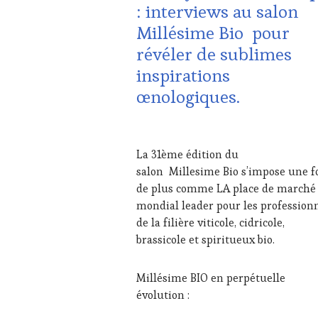
: interviews au salon
ADHÉRENT,
Millésime Bio pour
VIN
TOURISME
,
révéler de sublimes
EDITION
inspirations
LES
CLÉS
œnologiques.
DU
VIN
ET
1
DE
MARS
La 31ème édition du
LA
2024
salon Millesime Bio s’impose une f
HAUTE
GASTRONOMIE
de plus comme LA place de marché
FRANÇAISE
,
mondial leader pour les profession
INVITATIONS
de la filière viticole, cidricole,
&
brassicole et spiritueux bio.
DÉGUSTATIONS,
WINE
TASTING
,
Millésime BIO en perpétuelle
MÉDIAS,
évolution :
PRESSE
ÉCRITE,