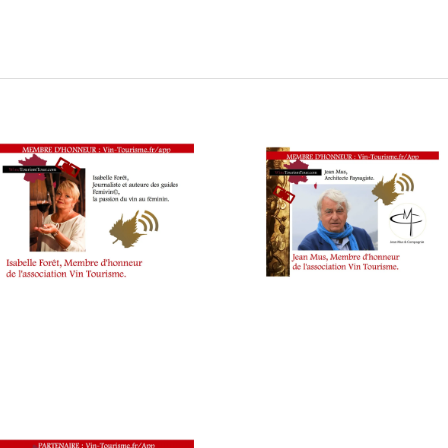
eestyle œnotouristique : interviews au salon Millésime Bio po