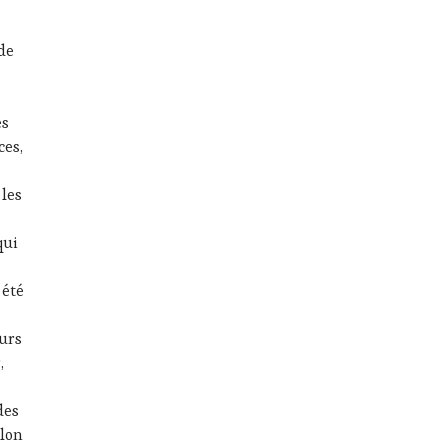
 de
es
ces,
 les
qui
 été
urs
,
des
alon