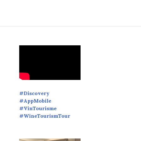
ur révéler de sublimes inspirations œnologiques.
#Discovery
#AppMobile
#VinTourisme
#WineTourismTour