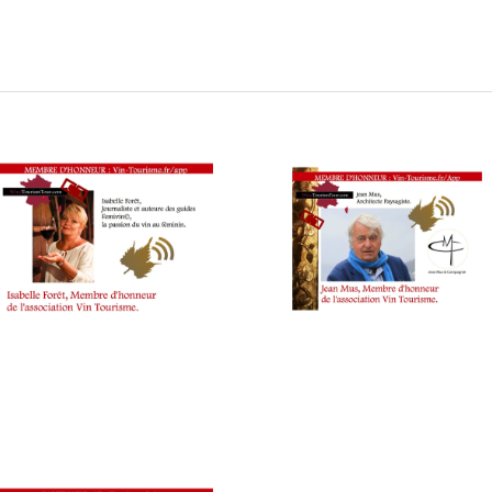
eestyle œnotouristique : interviews au salon Millésime Bio po