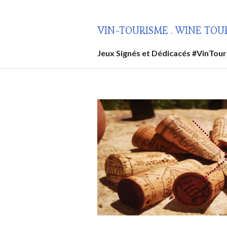
Aller
au
VIN-TOURISME . WINE TOU
contenu
principal
Jeux Signés et Dédicacés #VinTou