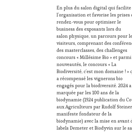
RADIO,
En plus du salon digital qui facilite
TV,
l’organisation et favorise les prises
WEB
,
rendez-vous pour optimiser le
OENOTOURISME
,
business des exposants lors du
PALETTE
,
PARTENAIRES
salon physique, un parcours pour l
VIN
visiteurs, comprenant des conféren
TOURISME
,
des masterclasses, des challenges
PRODUCTEURS
concours « Millésime Bio » et parmi
TERROIR
,
nouveautés, le concours « La
PROVENCE
,
RESTAURATEUR,
Biodiversité, c’est mon domaine ! » 
CHEF,
a récompensé les vignerons bio
CUISINIER,
engagés pour la biodiversité. 2024 a
ŒNOLOGUE,
marquée par les 100 ans de la
SOMMELIER
,
biodynamie (1924 publication du Co
SAINTE-
VICTOIRE
,
aux Agriculteurs par Rudolf Steiner
SALONS
manifeste fondateur de la
INTERNATIONAUX
,
biodynamie) avec la mise en avant 
SPOT
labels Demeter et Biodyvin sur le s
BY
,