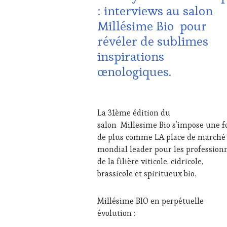
VITICOLE,
: interviews au salon
ADHÉRENT,
Millésime Bio pour
VIN
TOURISME
,
révéler de sublimes
EDITION
inspirations
LES
CLÉS
œnologiques.
DU
VIN
ET
1
DE
MARS
La 31ème édition du
LA
2024
salon Millesime Bio s’impose une f
HAUTE
GASTRONOMIE
de plus comme LA place de marché
FRANÇAISE
,
mondial leader pour les profession
INVITATIONS
de la filière viticole, cidricole,
&
brassicole et spiritueux bio.
DÉGUSTATIONS,
WINE
TASTING
,
Millésime BIO en perpétuelle
MÉDIAS,
évolution :
PRESSE
ÉCRITE,