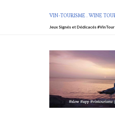
Aller
au
VIN-TOURISME . WINE TOU
contenu
principal
Jeux Signés et Dédicacés #VinTou