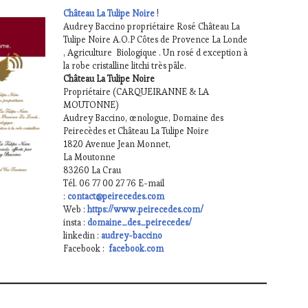
Château La Tulipe Noire
!
Audrey Baccino propriétaire Rosé Château La
Tulipe Noire A.O.P Côtes de Provence La Londe
, Agriculture Biologique . Un rosé d exception à
la robe cristalline litchi très pâle.
Château La Tulipe Noire
Propriétaire (CARQUEIRANNE & LA
MOUTONNE)
Audrey Baccino, œnologue, Domaine des
Peirecèdes et Château La Tulipe Noire
1820 Avenue Jean Monnet,
La Moutonne
83260 La Crau
Tél. 06 77 00 27 76 E-mail
:
contact@peirecedes.com
Web :
https://www.peirecedes.com/
insta :
domaine_des_peirecedes/
linkedin :
audrey-baccino
Facebook :
facebook.com