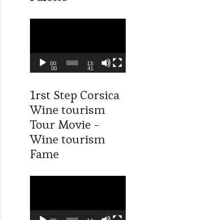
o
L
e
c
t
00:
13:
00
41
e
u
1rst Step Corsica
r
Wine tourism
v
i
Tour Movie -
d
Wine tourism
é
Fame
o
L
e
c
t