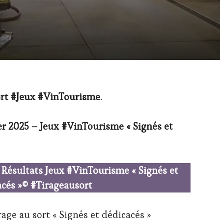
ort #Jeux #VinTourisme.
 2025 – Jeux #VinTourisme « Signés et
t Résultats Jeux #VinTourisme « Signés et
acés »© #Tirageausort
age au sort « Signés et dédicacés »