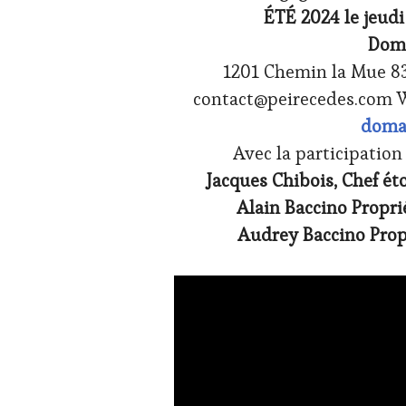
ÉTÉ 2024 le jeudi 4
FRANÇAISE
,
FAMOUS
Doma
HOST
,
1201 Chemin la Mue 833
INVITATIONS
&
contact@peirecedes.com 
DÉGUSTATIONS,
doma
WINE
TASTING
,
Avec la participatio
JEU
,
Jacques Chibois, Chef ét
LIVE
STREAMING
,
Alain Baccino Propr
MASTERCLASS
,
Audrey Baccino Prop
MÉDIAS,
PRESSE
ÉCRITE,
RADIO,
TV,
WEB
,
OENOTOURISME
,
PARTENAIRES
VIN
TOURISME
,