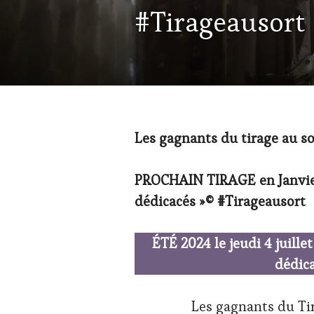
WINE
#Tirageausort
TASTING
VOUCHER
,
CÔTES-
DE-
PROVENCE
,
CULTURAL
GUEST
,
DOMAINE
VITICOLE,
Les gagnants du tirage au s
ADHÉRENT,
VIN
TOURISME
,
PROCHAIN TIRAGE en Janvier
EDITION
dédicacés »© #Tirageausort
LES
CLÉS
DU
ÉTÉ 2024 le jeudi 4 juille
VIN
ET
dédic
DE
LA
HAUTE
Les gagnants du Tir
GASTRONOMIE