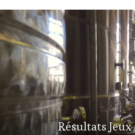
ACTUALITÉS
,
Résultats Jeux
CLUB
: