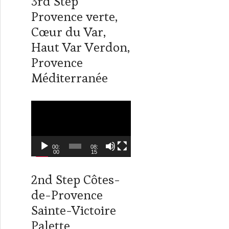
3rd Step
i
n
t
k
Provence verte,
t
e
Cœur du Var,
e
d
r
I
Haut Var Verdon,
n
Provence
Méditerranée
L
e
c
t
00:
08:
00
15
e
u
2nd Step Côtes-
r
de-Provence
v
i
Sainte-Victoire
d
Palette
é