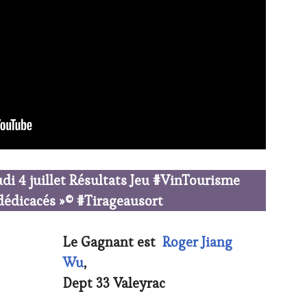
udi 4 juillet Résultats Jeu #VinTourisme
 dédicacés »© #Tirageausort
Le Gagnant est
Roger Jiang
Wu
,
Dept 33 Valeyrac