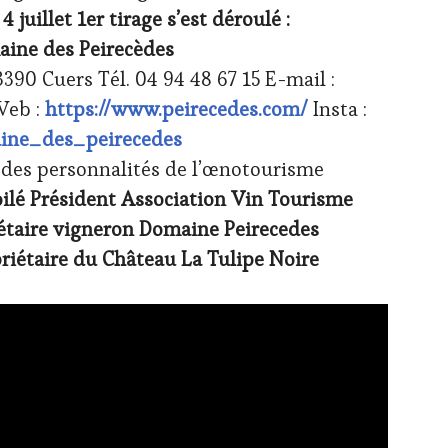
 juillet 1er tirage s’est déroulé :
ine des Peirecèdes
90 Cuers Tél. 04 94 48 67 15 E-mail :
Web :
https://www.peirecedes.com/
Insta :
ine_des_peirecedes
n des personnalités de l’œnotourisme
oilé Président Association Vin Tourisme
iétaire vigneron Domaine Peirecedes
riétaire du Château La Tulipe Noire