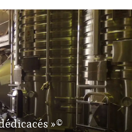
 dédicacés »©