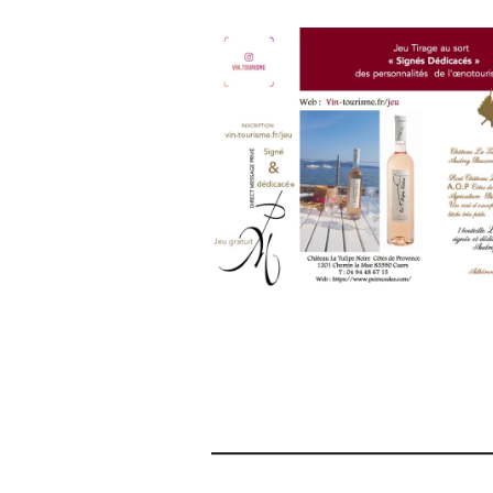
WINE
TOURISM
TOUR
,
WINE
TOURISM
TOUR
MOVIE
,
WINETASTINGVOUCHER.COM