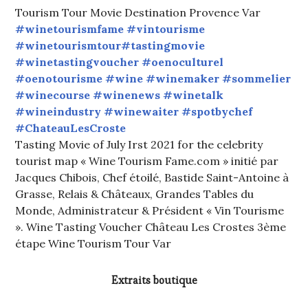
Tourism Tour Movie Destination Provence Var
#winetourismfame
#vintourisme
#winetourismtour
#tastingmovie
#winetastingvoucher
#oenoculturel
#oenotourisme
#wine
#winemaker
#sommelier
#winecourse
#winenews
#winetalk
#wineindustry
#winewaiter
#spotbychef
#ChateauLesCroste
Tasting Movie of July Irst 2021 for the celebrity
tourist map « Wine Tourism Fame.com » initié par
Jacques Chibois, Chef étoilé, Bastide Saint-Antoine à
Grasse, Relais & Châteaux, Grandes Tables du
Monde, Administrateur & Président « Vin Tourisme
». Wine Tasting Voucher Château Les Crostes 3ème
étape Wine Tourism Tour Var
Extraits boutique