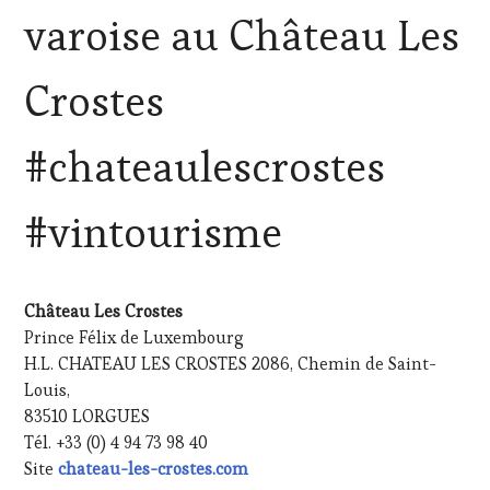
CLÉS
varoise au Château Les
DU
VIN
ET
Crostes
DE
LA
HAUTE
#chateaulescrostes
GASTRONOMIE
FRANÇAISE
,
FAMOUS
#vintourisme
HOST
,
GUEST
,
INVITATIONS
&
Château Les Crostes
DÉGUSTATIONS,
Prince Félix de Luxembourg
WINE
TASTING
,
H.L. CHATEAU LES CROSTES 2086, Chemin de Saint-
MÉDIAS,
Louis,
PRESSE
83510 LORGUES
ÉCRITE,
Tél. +33 (0) 4 94 73 98 40
RADIO,
Site
chateau-les-crostes.com
TV,
WEB
,