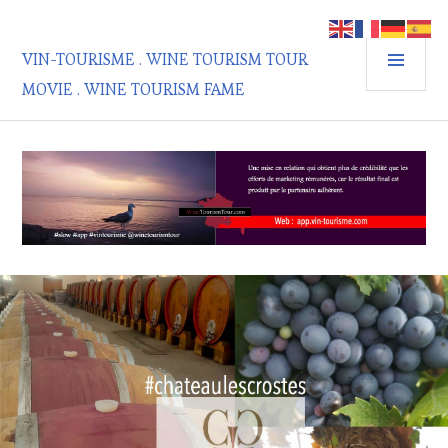
Aller
au
MEN
contenu
VIN-TOURISME . WINE TOURISM TOUR
PRIN
principal
MOVIE . WINE TOURISM FAME