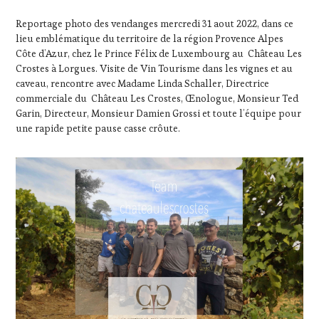
OENOTOURISME
,
Reportage photo des vendanges mercredi 31 aout 2022, dans ce
PARTENAIRES
lieu emblématique du territoire de la région Provence Alpes
VIN
Côte d’Azur, chez le Prince Félix de Luxembourg au Château Les
TOURISME
,
Crostes à Lorgues. Visite de Vin Tourisme dans les vignes et au
PROVENCE
,
caveau, rencontre avec Madame Linda Schaller, Directrice
RESTAURATEUR,
commerciale du Château Les Crostes, Œnologue, Monsieur Ted
CHEF,
Garin, Directeur, Monsieur Damien Grossi et toute l’équipe pour
CUISINIER,
ŒNOLOGUE,
une rapide petite pause casse crôute.
SOMMELIER
,
SALONS
INTERNATIONAUX
,
TASTING
MOVIE
,
VAR
,
VIGNOBLES
,
WINE
TASTING
VOUCHER
,
WINE
TOURISM
FAME
,