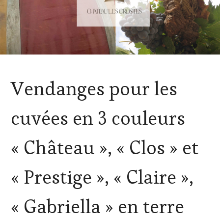
ACTUALITÉS
,
Vendanges pour les
CLUB
:
WINE
cuvées en 3 couleurs
TASTING
VOUCHER
,
CULTURAL
« Château », « Clos » et
GUEST
,
DOMAINE
VITICOLE,
« Prestige », « Claire »,
ADHÉRENT,
VIN
TOURISME
,
« Gabriella » en terre
EDITION
LES