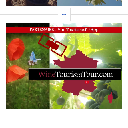
NEWS
,
WINE
COLONNE
TALK
,
WINEMAKER
LATÉRALE