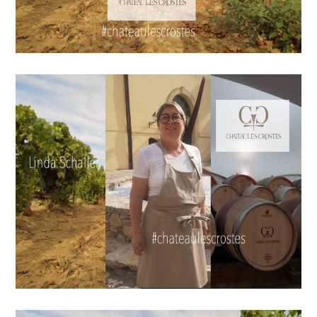
WINE
TOURISM
TOUR
,
WINE
TOURISM
TOUR
MOVIE
,
WINETASTINGVOUCHER.COM