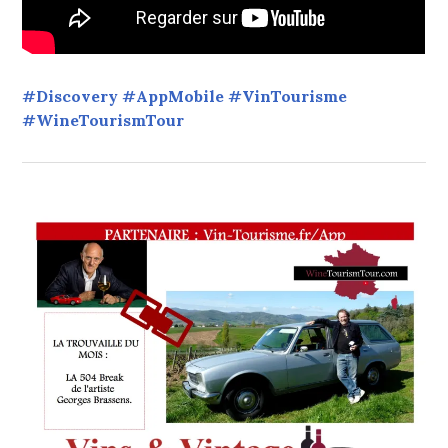
#Discovery #AppMobile #VinTourisme
#WineTourismTour