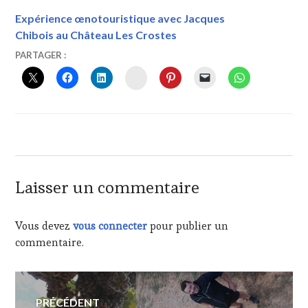
Expérience œnotouristique avec Jacques
Chibois au Château Les Crostes
4
VINTOURISME
#CHATEAULESCROSTES
,
PARTAGER :
SEPTEMBRE
#CLAIREDELUXEMBOURG
,
INSTAGRAM
2022
#FELIXDELUXEMBOURG
,
#LORGUES
,
#TASTINGMOVIE
#WINETASTINGVOUCHER
,
#VINTOURISME
,
#WINETOURISMFAME
,
#WINETOURISMTOUR
,
CHÂTEAU
Laisser un commentaire
LES
CROSTES
,
CÔTES
Vous devez
vous connecter
pour publier un
DE
commentaire.
PROVENCE
,
DAMIEN
GROSSI
,
Navigation
DÉGUSTATION
PRÉCÉDENT
DES