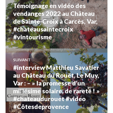
VINS
,
Témoignage en vidéo des
Article
de
FAMILLE LADEMACHER
,
précédent :
vendanges 2022 au Château
LINDA
SCHALLER
,
de Sainte-Croix à Carcès, Var,
l’article
LORGUES
,
#chateausaintecroix
OENOCULTUREL
,
OENOTOURISME
,
#vintourisme
PRINCE
FÉLIX
DE
LUXEMBOURG
,
PROVENCE
SUIVANT
WINE
,
#interview Matthieu Savatier
Article
SOMMELIER
,
Suivant:
TED
au Château du Rouët, Le Muy,
GARIN
Var : – » la promesse d’un
#CHATEAU_LES_CROSTES
,
VENDANGE
,
millésime solaire, de rareté ! »
WINE
,
#chateaudurouet #video
WINE
COURSE
,
#Côtesdeprovence
WINE