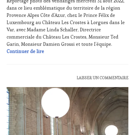
Reportage photo des vendanges mercredi 31 aout 2022,
2022
INVITATIONS
dans ce lieu emblématique du territoire de la région
&
Provence Alpes Côte d’Azur, chez le Prince Félix de
DÉGUSTATIONS,
WINE
Luxembourg au Château Les Crostes à Lorgues dans le
TASTING
,
Var, avec Madame Linda Schaller, Directrice
MÉDIAS,
commerciale du Château Les Crostes, Monsieur Ted
PRESSE
Garin, Monsieur Damien Grossi et toute l’équipe.
ÉCRITE,
Vendanges pour les cuvées en 3 couleurs « C
Continuer de lire
RADIO,
TV,
WEB
,
OENOTOURISME
,
PARTENAIRES
ACTUALITÉS
,
LAISSER UN COMMENTAIRE
VIN
CLUB
TOURISME
,
:
PROVENCE
,
WINE
RESTAURATEUR,
TASTING
CHEF,
VOUCHER
,
CUISINIER,
DOMAINE
ŒNOLOGUE,
VITICOLE,
SOMMELIER
,
ADHÉRENT,
SALONS
VIN