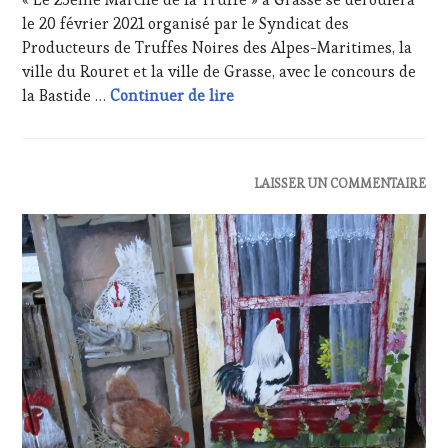
WINE
2021
le 20 février 2021 organisé par le Syndicat des
TASTING
,
LIVE
Producteurs de Truffes Noires des Alpes-Maritimes, la
STREAMING
,
ville du Rouret et la ville de Grasse, avec le concours de
MÉDIAS,
Le 25ème Marché de la Truffe 
la Bastide …
Continuer de lire
PRESSE
ÉCRITE,
RADIO,
TV,
WEB
,
ACTUALITÉS
,
LAISSER UN COMMENTAIRE
OENOTOURISME
,
CLUB
PARTENAIRES
:
VIN
WINE
TOURISME
,
TASTING
PRODUCTEURS
VOUCHER
,
TERROIR
,
EDITION
RESTAURATEUR,
LES
CHEF,
CLÉS
CUISINIER,
DU
ŒNOLOGUE,
VIN
SOMMELIER
,
ET
SALONS
DE
INTERNATIONAUX
,
LA