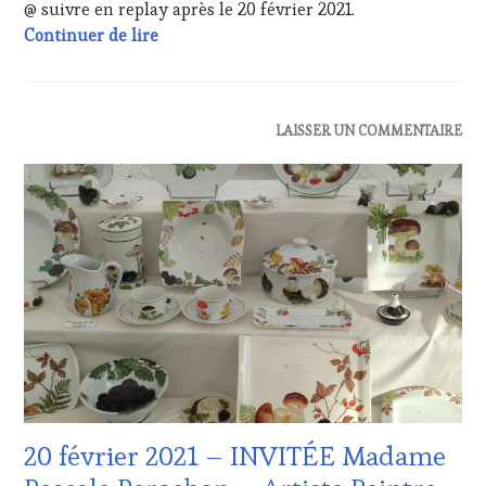
OENOTOURISME
,
@ suivre en replay après le 20 février 2021.
PARTENAIRES
20 février 2021 – INVITÉ Monsieur José Vi
Continuer de lire
VIN
TOURISME
,
PRODUCTEURS
TERROIR
,
ACTUALITÉS
,
LAISSER UN COMMENTAIRE
RESTAURATEUR,
CLUB
CHEF,
:
CUISINIER,
WINE
ŒNOLOGUE,
TASTING
SOMMELIER
,
VOUCHER
,
SALONS
EDITION
INTERNATIONAUX
,
LES
VIGNOBLES
,
CLÉS
WINE
DU
TASTING
VIN
VOUCHER
,
ET
WINETASTINGVOUCHER.COM
DE
LA
HAUTE
20 février 2021 – INVITÉE Madame
GASTRONOMIE
FRANÇAISE
,