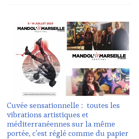
ACTUALITÉS
,
CHALLENGE
HORS
ZONE
DE
CONFORT
,
CLUB
:
WINE
TASTING
VOUCHER
,
CULTURAL
GUEST
,
DOMAINE
Cuvée sensationnelle : toutes les
VITICOLE,
ADHÉRENT,
vibrations artistiques et
VIN
méditerranéennes sur la même
TOURISME
,
EDITION
portée, c’est réglé comme du papier
LES