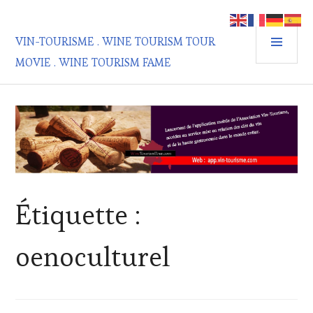
Aller
au
MEN
contenu
VIN-TOURISME . WINE TOURISM TOUR
PRIN
principal
MOVIE . WINE TOURISM FAME
Étiquette :
oenoculturel