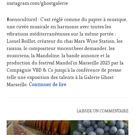
OENOTOURISME
,
instagram.com/ghostgalerie
PARTENAIRES
VIN
#oenoculturel : C’est réglé comme du papier à musique,
TOURISME
,
PRODUCTEURS
une cuvée musicale en harmonie avec toutes les
TERROIR
,
vibrations méditerranéennes sur la même portée :
RESTAURATEUR,
Lionel Boillot, créateur du chai Mars Wine Station, les
CHEF,
raisins, le compositeur vincent.beer.demander, les
CUISINIER,
musiciens, la Mandoline, la bande annonce et la
ŒNOLOGUE,
SOMMELIER
,
production du festival Mandol’in Marseille 2023 par la
SALONS
Compagnie VBD & Co jusqu’à la conférence de presse
INTERNATIONAUX
,
telle une exposition des talents à la Galerie Ghost
TASTING
Cuvée sensationnelle : toutes l
Marseille.
Continuer de lire
MOVIE
,
VIGNOBLES
,
WINE
TASTING
VOUCHER
,
ACTUALITÉS
,
LAISSER UN COMMENTAIRE
WINE
CLUB
TOURISM
:
FAME
,
WINE
WINE