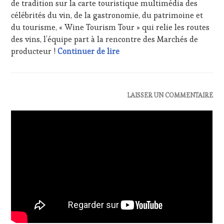
MÉDIAS,
de tradition sur la carte touristique multimédia des
PRESSE
célébrités du vin, de la gastronomie, du patrimoine et
ÉCRITE,
du tourisme, « Wine Tourism Tour » qui relie les routes
RADIO,
des vins, l’équipe part à la rencontre des Marchés de
TV,
#Streaming – Film Marché de 
producteur !
Continuer de lire
WEB
,
OENOTOURISME
,
PARTENAIRES
VIN
TOURISME
,
ACTUALITÉS
,
LAISSER UN COMMENTAIRE
PRODUCTEURS
CLUB
TERROIR
,
:
RESTAURATEUR,
WINE
CHEF,
TASTING
CUISINIER,
VOUCHER
,
ŒNOLOGUE,
DOMAINE
SOMMELIER
,
VITICOLE,
SALONS
ADHÉRENT,
INTERNATIONAUX
,
VIN
VIGNOBLES
,
TOURISME
,
WINE
EDITION
TASTING
LES
VOUCHER
,