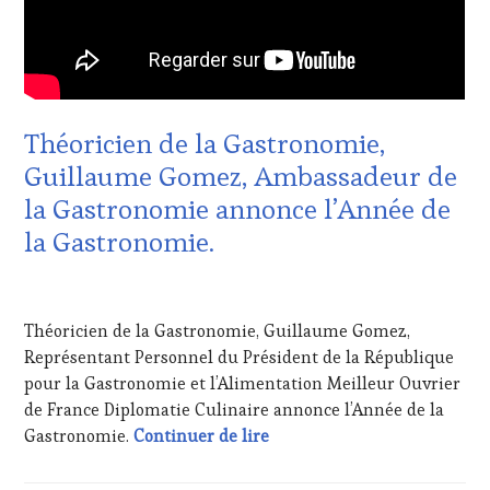
VIN
TOURISME
,
EDITION
LES
CLÉS
DU
Théoricien de la Gastronomie,
VIN
Guillaume Gomez, Ambassadeur de
ET
DE
la Gastronomie annonce l’Année de
LA
la Gastronomie.
HAUTE
GASTRONOMIE
FRANÇAISE
,
1
INVITATIONS
MARS
&
Théoricien de la Gastronomie, Guillaume Gomez,
2022
DÉGUSTATIONS,
Représentant Personnel du Président de la République
WINE
pour la Gastronomie et l’Alimentation Meilleur Ouvrier
TASTING
,
de France Diplomatie Culinaire annonce l’Année de la
MÉDIAS,
PRESSE
Théoricien de la Gastronom
Gastronomie.
Continuer de lire
ÉCRITE,
RADIO,