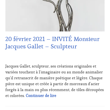
DU
VIN
ET
DE
LA
HAUTE
GASTRONOMIE
20 février 2021 – INVITÉ Monsieur
FRANÇAISE
,
INVITATIONS
Jacques Gallet – Sculpteur
&
DÉGUSTATIONS,
15
WINE
FÉVRIER
TASTING
,
Jacques Gallet, sculpteur, ses créations originales et
2021
LIVE
variées touchent à l’imaginaire ou au monde animalier
STREAMING
,
qu’il retranscrit de manière poétique et légère. Chaque
MÉDIAS,
PRESSE
pièce est unique et créée à partir de morceaux d’acier
ÉCRITE,
forgés à la main ou plus récemment, de tôles découpées
RADIO,
20 février 2021 – INVITÉ Mons
et colorées.
Continuer de lire
TV,
WEB
,
OENOTOURISME
,