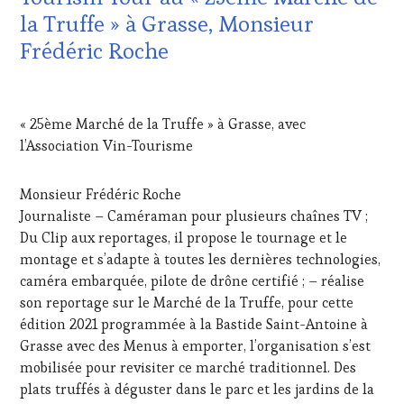
DU
WINETASTINGVOUCHER.COM
la Truffe » à Grasse, Monsieur
VIN
ET
Frédéric Roche
DE
LA
21
HAUTE
FÉVRIER
GASTRONOMIE
« 25ème Marché de la Truffe » à Grasse, avec
2021
FRANÇAISE
,
l’Association Vin-Tourisme
INVITATIONS
&
DÉGUSTATIONS,
Monsieur Frédéric Roche
WINE
Journaliste – Caméraman pour plusieurs chaînes TV ;
TASTING
,
Du Clip aux reportages, il propose le tournage et le
LIVE
montage et s’adapte à toutes les dernières technologies,
STREAMING
,
MÉDIAS,
caméra embarquée, pilote de drône certifié ; – réalise
PRESSE
son reportage sur le Marché de la Truffe, pour cette
ÉCRITE,
édition 2021 programmée à la Bastide Saint-Antoine à
RADIO,
Grasse avec des Menus à emporter, l’organisation s’est
TV,
mobilisée pour revisiter ce marché traditionnel. Des
WEB
,
OENOTOURISME
,
plats truffés à déguster dans le parc et les jardins de la
PARTENAIRES