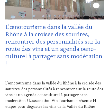
INTERNATIONAUX
,
TOURISME
,
TASTING
EDITION
MOVIE
,
LES
VAR
,
CLÉS
VIGNOBLES
,
DU
L’œnotourisme dans la vallée du
WINE
VIN
TASTING
ET
Rhône à la croisée des sourires,
VOUCHER
,
DE
rencontrer des personnalités sur la
WINE
LA
TOURISM
HAUTE
route des vins et un agenda oeno-
FAME
,
GASTRONOMIE
culturel à partager sans modération
WINE
FRANÇAISE
,
TOURISM
INVITATIONS
!
TOUR
,
&
WINE
DÉGUSTATIONS,
TOURISM
12
WINE
TOUR
AVRIL
TASTING
,
L’œnotourisme dans la vallée du Rhône à la croisée des
MOVIE
,
2022
MASTERCLASS
,
sourires, des personnalités à rencontrer sur la route des
WINETASTINGVOUCHER.COM
MÉDIAS,
vins et un agenda oenoculturel à partager sans
PRESSE
ÉCRITE,
modération ! L’association Vin Tourisme présente 14
RADIO,
étapes pour déguster les vins de la Vallée du Rhône