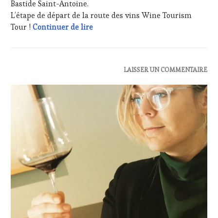
Bastide Saint-Antoine.
VIN
L’étape de départ de la route des vins Wine Tourism
TOURISME
,
20 février 2021 Reportage sur Wine
Tour !
Continuer de lire
PRODUCTEURS
TERROIR
,
RESTAURATEUR,
CHEF,
CUISINIER,
ACTUALITÉS
,
LAISSER UN COMMENTAIRE
ŒNOLOGUE,
CLUB
SOMMELIER
,
:
SALONS
WINE
INTERNATIONAUX
,
TASTING
VIGNOBLES
,
VOUCHER
,
WINE
DOMAINE
TASTING
VITICOLE,
VOUCHER
,
ADHÉRENT,
WINE
VIN
TOURISM
TOURISME
,
FAME
,
EDITION
WINE
LES
TOURISM
CLÉS
TOUR
,
DU
WINETASTINGVOUCHER.COM
VIN