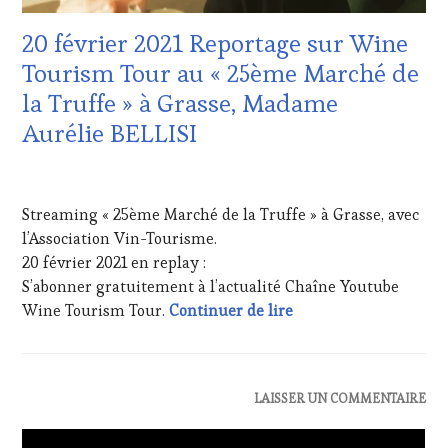
ET
DE
20 février 2021 Reportage sur Wine
LA
Tourism Tour au « 25ème Marché de
HAUTE
GASTRONOMIE
la Truffe » à Grasse, Madame
FRANÇAISE
,
Aurélie BELLISI
INVITATIONS
&
DÉGUSTATIONS,
21
WINE
FÉVRIER
Streaming « 25ème Marché de la Truffe » à Grasse, avec
TASTING
,
2021
LIVE
l’Association Vin-Tourisme.
STREAMING
,
20 février 2021 en replay :
MASTERCLASS
,
S’abonner gratuitement à l’actualité Chaîne Youtube
MÉDIAS,
20 février 2021 Repo
Wine Tourism Tour.
Continuer de lire
PRESSE
ÉCRITE,
RADIO,
TV,
WEB
,
ACTUALITÉS
,
LAISSER UN COMMENTAIRE
OENOTOURISME
,
CLUB
PARTENAIRES
: