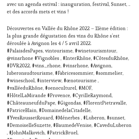
TV,
avec un agenda estival : inauguration, festival, Sunset, ..
WEB
,
et des accords mets et vins !
OENOTOURISME
,
PARTENAIRES
VIN
Découvertes en Vallée du Rhône 2022 – 11ème édition :
TOURISME
,
la plus grande dégustation des vins du Rhône s’est
PRODUCTEURS
déroulée à Avignon les 4 / 5 avril 2022.
TERROIR
,
#PalaisdesPapes, vintourisme, #winetourismtour,
RESTAURATEUR,
CHEF,
@vinsrhone #Vignobles , #InterRhône, #CôtesduRhône,
CUISINIER,
#DVR2022, #vins_rhone, #vinsrhone, #Avignon,
ŒNOLOGUE,
luberonsudtourisme, #Fabricesommier, #sommelier,
SOMMELIER
,
#wineschool, #interview, #œnotourisme ,
SALONS
#valléeduRhône, #oenoculturel, #MOF,
INTERNATIONAUX
,
VIGNOBLES
,
#HôtelLaMirande #Provence, #CyrilleRaymond,
WINE
#ChâteauneufduPape, #Gigondas, #FlorentPietravalle,
TASTING
#PatriceBlain, #DomainedelaCitadelle,
VOUCHER
,
#YvesRoussetRouard, #Ménerbes , #Luberon, #sunset,
WINE
#DemoiselleSuzette, #BaumedeVenise, #CaveduLuberon
TOURISM
FAME
,
, #JohnMalkovich, #PatrickBruel,
WINE