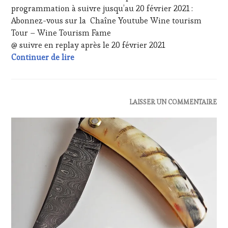
SALONS
programmation à suivre jusqu’au 20 février 2021 :
INTERNATIONAUX
,
Abonnez-vous sur la Chaîne Youtube Wine tourism
WINE
Tour – Wine Tourism Fame
TASTING
@ suivre en replay après le 20 février 2021
VOUCHER
,
WINE
20 février 2021 – INVITÉE Madame Chantal
Continuer de lire
TOURISM
FAME
,
WINE
TOURISM
ACTUALITÉS
,
LAISSER UN COMMENTAIRE
TOUR
,
CLUB
WINETASTINGVOUCHER.COM
:
WINE
TASTING
VOUCHER
,
DOMAINE
VITICOLE,
ADHÉRENT,
VIN
TOURISME
,
EDITION
LES