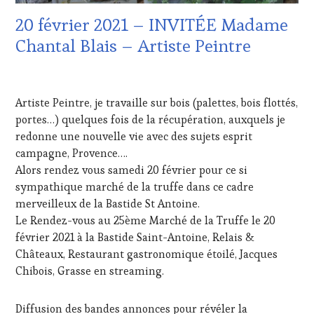
VIGNOBLES
,
HAUTE
20 février 2021 – INVITÉE Madame
WINE
GASTRONOMIE
TASTING
FRANÇAISE
,
Chantal Blais – Artiste Peintre
VOUCHER
,
LIVE
WINE
STREAMING
,
16
TOURISM
MÉDIAS,
FÉVRIER
FAME
,
PRESSE
Artiste Peintre, je travaille sur bois (palettes, bois flottés,
2021
WINE
ÉCRITE,
portes…) quelques fois de la récupération, auxquels je
TOURISM
RADIO,
redonne une nouvelle vie avec des sujets esprit
TOUR
,
TV,
WINETASTINGVOUCHER.COM
WEB
,
campagne, Provence….
OENOTOURISME
,
Alors rendez vous samedi 20 février pour ce si
PARTENAIRES
sympathique marché de la truffe dans ce cadre
VIN
merveilleux de la Bastide St Antoine.
TOURISME
,
Le Rendez-vous au 25ème Marché de la Truffe le 20
PRODUCTEURS
TERROIR
,
février 2021 à la Bastide Saint-Antoine, Relais &
RESTAURATEUR,
Châteaux, Restaurant gastronomique étoilé, Jacques
CHEF,
Chibois, Grasse en streaming.
CUISINIER,
ŒNOLOGUE,
SOMMELIER
,
Diffusion des bandes annonces pour révéler la