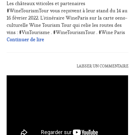
Les châteaux viticoles et partenaires
LA
2022
HAUTE
#WineTourismTour vous reçoivent à leur stand du 14 au
GASTRONOMIE
16 février 2022. L’itinéraire WineParis sur la carte oeno-
FRANÇAISE
,
culturelle Wine Tourism Tour qui relie les routes des
INVITATIONS
vins : #VinTourisme . #WineTourismTour . #Wine Paris
&
Wine Paris sur l’itinéraire Wine Tourism 
Continuer de lire
DÉGUSTATIONS,
WINE
TASTING
,
LIVE
STREAMING
,
ACTUALITÉS
,
LAISSER UN COMMENTAIRE
MASTERCLASS
,
CHALLENGE
MÉDIAS,
HORS
PRESSE
ZONE
ÉCRITE,
DE
RADIO,
CONFORT
,
TV,
CLUB
WEB
,
:
OENOTOURISME
,
WINE
PARTENAIRES
TASTING
VIN
VOUCHER
,
TOURISME
,
DOMAINE