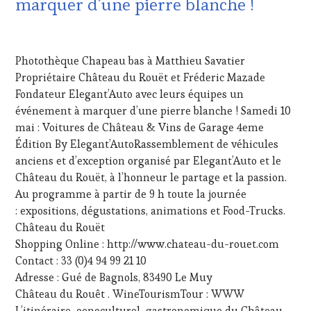
marquer d’une pierre blanche !
HAUTE
GASTRONOMIE
20
FRANÇAISE
,
MAI
INVITATIONS
Photothèque Chapeau bas à Matthieu Savatier
2025
&
Propriétaire Château du Rouët et Fréderic Mazade
DÉGUSTATIONS,
Fondateur Elegant’Auto avec leurs équipes un
WINE
TASTING
,
événement à marquer d’une pierre blanche ! Samedi 10
LIVE
mai : Voitures de Château & Vins de Garage 4eme
STREAMING
,
Édition By Elegant’AutoRassemblement de véhicules
MASTERCLASS
,
anciens et d’exception organisé par Elegant’Auto et le
MÉDIAS,
Château du Rouët, à l’honneur le partage et la passion.
PRESSE
ÉCRITE,
Au programme à partir de 9 h toute la journée
RADIO,
: expositions, dégustations, animations et Food-Trucks.
TV,
Château du Rouët
WEB
,
Shopping Online : http://www.chateau-du-rouet.com
OENOTOURISME
,
Contact : 33 (0)4 94 99 21 10
PARTENAIRES
VIN
Adresse : Gué de Bagnols, 83490 Le Muy
TOURISME
,
Château du Rouêt . WineTourismTour : WWW
PRODUCTEURS
L’itinéraire oenoculturel gastronomique du Château