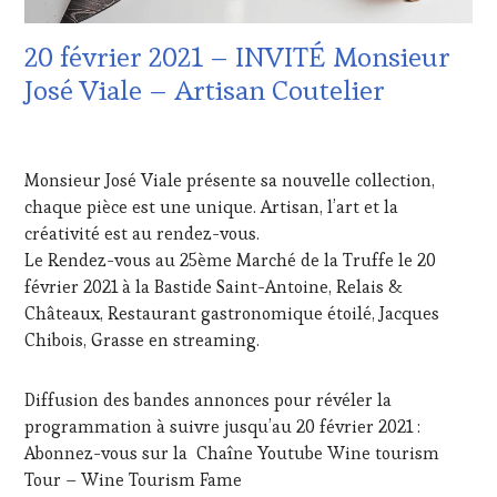
CLÉS
DU
20 février 2021 – INVITÉ Monsieur
VIN
ET
José Viale – Artisan Coutelier
DE
LA
15
HAUTE
FÉVRIER
GASTRONOMIE
Monsieur José Viale présente sa nouvelle collection,
2021
FRANÇAISE
,
chaque pièce est une unique. Artisan, l’art et la
INVITATIONS
créativité est au rendez-vous.
&
DÉGUSTATIONS,
Le Rendez-vous au 25ème Marché de la Truffe le 20
WINE
février 2021 à la Bastide Saint-Antoine, Relais &
TASTING
,
Châteaux, Restaurant gastronomique étoilé, Jacques
LIVE
Chibois, Grasse en streaming.
STREAMING
,
MÉDIAS,
PRESSE
Diffusion des bandes annonces pour révéler la
ÉCRITE,
programmation à suivre jusqu’au 20 février 2021 :
RADIO,
Abonnez-vous sur la Chaîne Youtube Wine tourism
TV,
Tour – Wine Tourism Fame
WEB
,