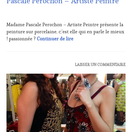
Pascale Perochon – Artiste Peintre
INVITATIONS
&
15
DÉGUSTATIONS,
FÉVRIER
WINE
Madame Pascale Perochon – Artiste Peintre présente la
2021
TASTING
,
peinture sur porcelaine, c;’est elle qui en parle le mieux
LIVE
20 février 2021 – INVITÉE 
! passionnée ?
Continuer de lire
STREAMING
,
MÉDIAS,
PRESSE
ÉCRITE,
RADIO,
ACTUALITÉS
,
LAISSER UN COMMENTAIRE
TV,
CLUB
WEB
,
:
OENOTOURISME
,
WINE
PARTENAIRES
TASTING
VIN
VOUCHER
,
TOURISME
,
DOMAINE
PRODUCTEURS
VITICOLE,
TERROIR
,
ADHÉRENT,
SALONS
VIN
INTERNATIONAUX
,
TOURISME
,
WINE
EDITION