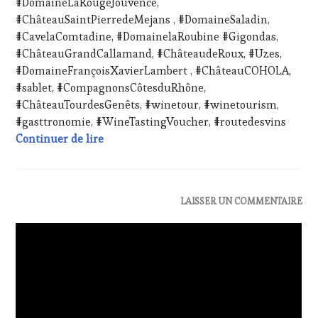
#DomaineLaRougeJouvence,
TOURISM
#ChâteauSaintPierredeMejans , #DomaineSaladin,
TOUR
,
#CavelaComtadine, #DomainelaRoubine #Gigondas,
WINETASTINGVOUCHER.COM
#ChâteauGrandCallamand, #ChâteaudeRoux, #Uzes,
#DomaineFrançoisXavierLambert , #ChâteauCOHOLA,
#sablet, #CompagnonsCôtesduRhône,
#ChâteauTourdesGenêts, #winetour, #winetourism,
#gasttronomie, #WineTastingVoucher, #routedesvins
L’œnotourisme dans la vallée du Rhône à l
Continuer de lire
ACTUALITÉS
,
LAISSER UN COMMENTAIRE
CLUB
:
WINE
TASTING
VOUCHER
,
DOMAINE
VITICOLE,
ADHÉRENT,