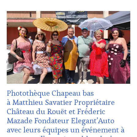
ACTUALITÉS
,
CLUB
:
WINE
TASTING
VOUCHER
,
CÔTES-
DE-
PROVENCE
,
DOMAINE
VITICOLE,
ADHÉRENT,
VIN
TOURISME
,
Photothèque Chapeau bas
EDITION
LES
à Matthieu Savatier Propriétaire
CLÉS
Château du Rouët et Fréderic
DU
VIN
Mazade Fondateur Elegant’Auto
ET
avec leurs équipes un événement à
DE
LA