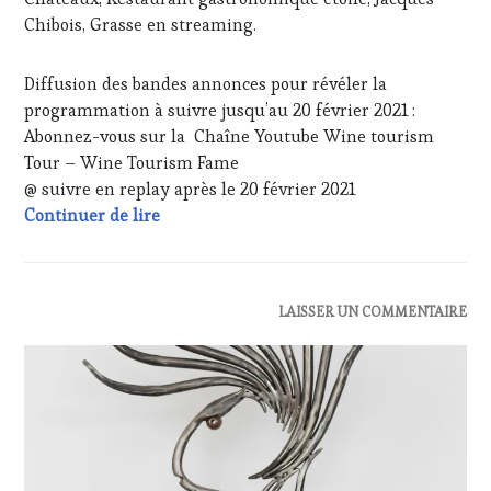
WEB
,
Chibois, Grasse en streaming.
OENOTOURISME
,
PARTENAIRES
VIN
Diffusion des bandes annonces pour révéler la
TOURISME
,
programmation à suivre jusqu’au 20 février 2021 :
PRODUCTEURS
Abonnez-vous sur la Chaîne Youtube Wine tourism
TERROIR
,
RESTAURATEUR,
Tour – Wine Tourism Fame
CHEF,
@ suivre en replay après le 20 février 2021
CUISINIER,
20 février 2021 – INVITÉE Madame Corinne
Continuer de lire
ŒNOLOGUE,
SOMMELIER
,
SALONS
INTERNATIONAUX
,
WINE
ACTUALITÉS
,
LAISSER UN COMMENTAIRE
TASTING
CLUB
VOUCHER
,
:
WINETASTINGVOUCHER.COM
WINE
TASTING
VOUCHER
,
EDITION
LES
CLÉS