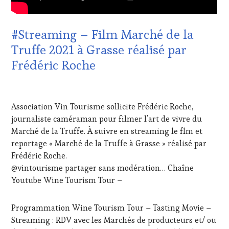
PRODUCTEURS
VITICOLE,
TERROIR
,
ADHÉRENT,
RESTAURATEUR,
VIN
#Streaming – Film Marché de la
CHEF,
TOURISME
,
CUISINIER,
Truffe 2021 à Grasse réalisé par
EDITION
ŒNOLOGUE,
LES
Frédéric Roche
SOMMELIER
,
CLÉS
SALONS
DU
INTERNATIONAUX
,
VIN
25
VIGNOBLES
,
ET
FÉVRIER
WINE
Association Vin Tourisme sollicite Frédéric Roche,
DE
2021
TASTING
journaliste caméraman pour filmer l’art de vivre du
LA
VOUCHER
,
HAUTE
Marché de la Truffe. À suivre en streaming le flm et
WINE
GASTRONOMIE
reportage « Marché de la Truffe à Grasse » réalisé par
TOURISM
FRANÇAISE
,
FAME
,
Frédéric Roche.
INVITATIONS
WINE
@vintourisme partager sans modération… Chaîne
&
TOURISM
Youtube Wine Tourism Tour –
DÉGUSTATIONS,
TOUR
,
WINE
WINETASTINGVOUCHER.COM
TASTING
,
Programmation Wine Tourism Tour – Tasting Movie –
LIVE
Streaming : RDV avec les Marchés de producteurs et/ ou
STREAMING
,