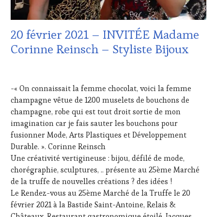
TASTING
LES
VOUCHER
,
CLÉS
WINE
DU
20 février 2021 – INVITÉE Madame
TOURISM
VIN
FAME
,
ET
Corinne Reinsch – Styliste Bijoux
WINETASTINGVOUCHER.COM
DE
LA
15
HAUTE
FÉVRIER
GASTRONOMIE
-« On connaissait la femme chocolat, voici la femme
2021
FRANÇAISE
,
champagne vêtue de 1200 muselets de bouchons de
INVITATIONS
champagne, robe qui est tout droit sortie de mon
&
DÉGUSTATIONS,
imagination car je fais sauter les bouchons pour
WINE
fusionner Mode, Arts Plastiques et Développement
TASTING
,
Durable. ». Corinne Reinsch
LIVE
Une créativité vertigineuse : bijou, défilé de mode,
STREAMING
,
chorégraphie, sculptures, .. présente au 25ème Marché
MÉDIAS,
PRESSE
de la truffe de nouvelles créations ? des idées !
ÉCRITE,
Le Rendez-vous au 25ème Marché de la Truffe le 20
RADIO,
février 2021 à la Bastide Saint-Antoine, Relais &
TV,
Châteaux, Restaurant gastronomique étoilé, Jacques