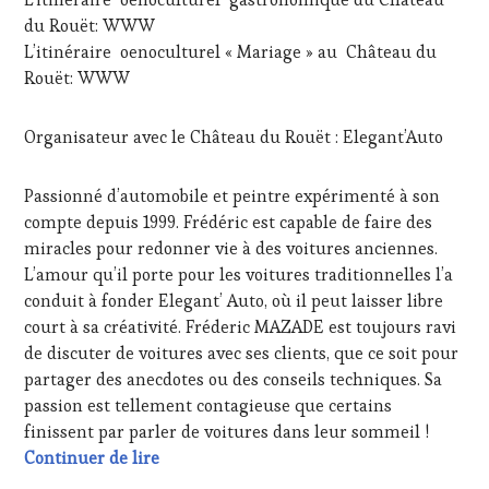
TERROIR
,
du Rouët: WWW
RESTAURATEUR,
L’itinéraire oenoculturel « Mariage » au Château du
CHEF,
CUISINIER,
Rouët: WWW
ŒNOLOGUE,
SOMMELIER
,
Organisateur avec le Château du Rouët : Elegant’Auto
SALONS
INTERNATIONAUX
,
VAR
,
Passionné d’automobile et peintre expérimenté à son
VIGNOBLES
,
compte depuis 1999. Frédéric est capable de faire des
WINE
miracles pour redonner vie à des voitures anciennes.
TASTING
VOUCHER
,
L’amour qu’il porte pour les voitures traditionnelles l’a
WINE
conduit à fonder Elegant’ Auto, où il peut laisser libre
TOURISM
court à sa créativité. Fréderic MAZADE est toujours ravi
FAME
,
de discuter de voitures avec ses clients, que ce soit pour
WINE
partager des anecdotes ou des conseils techniques. Sa
TOURISM
TOUR
,
passion est tellement contagieuse que certains
WINETASTINGVOUCHER.COM
finissent par parler de voitures dans leur sommeil !
Photothèque Chapeau bas à Matthieu Savat
Continuer de lire