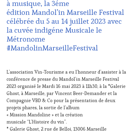
à musique, la 3éme
CLÉS
DU
édition Mandol’in Marseille Festival
VIN
célébrée du 5 au 14 juillet 2023 avec
ET
DE
la cuvée indigéne Musicale le
LA
Métronome
HAUTE
GASTRONOMIE
#MandolinMarseilleFestival
FRANÇAISE
,
INVITATIONS
10
&
JUIN
DÉGUSTATIONS,
L’association Vin-Tourisme a eu l’honneur d’assister à la
2023
WINE
conférence de presse du Mandol’in Marseille Festival
TASTING
,
2023 organisé le Mardi 16 mai 2023 à 11h30, à la *Galerie
MÉDIAS,
PRESSE
Ghost, à Marseille, par Vincent Beer-Demander et la
ÉCRITE,
Compagnie VBD & Co pour la présentation de deux
RADIO,
projets phares, la sortie de l’album
TV,
« Mission Mandoline » et la création
WEB
,
musicale “L’Histoire du vin”.
NON
CLASSÉ
,
* Galerie Ghost, 2 rue de Belloi, 13006 Marseille