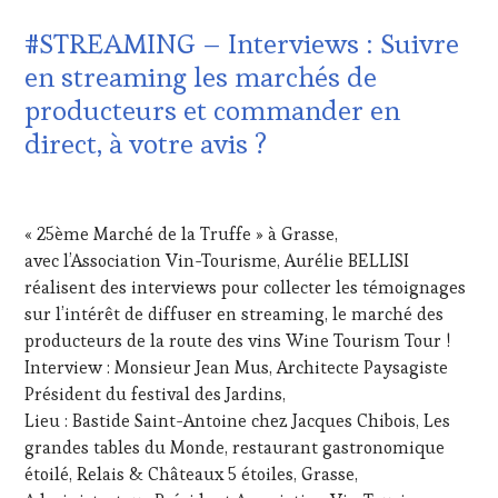
CLÉS
WINE
DU
#STREAMING – Interviews : Suivre
TOURISM
VIN
FAME
,
en streaming les marchés de
ET
WINE
DE
producteurs et commander en
TOURISM
LA
TOUR
,
direct, à votre avis ?
HAUTE
WINETASTINGVOUCHER.COM
GASTRONOMIE
FRANÇAISE
,
24
INVITATIONS
FÉVRIER
&
« 25ème Marché de la Truffe » à Grasse,
2021
DÉGUSTATIONS,
avec l’Association Vin-Tourisme, Aurélie BELLISI
WINE
réalisent des interviews pour collecter les témoignages
TASTING
,
sur l’intérêt de diffuser en streaming, le marché des
LIVE
STREAMING
,
producteurs de la route des vins Wine Tourism Tour !
MÉDIAS,
Interview : Monsieur Jean Mus, Architecte Paysagiste
PRESSE
Président du festival des Jardins,
ÉCRITE,
Lieu : Bastide Saint-Antoine chez Jacques Chibois, Les
RADIO,
grandes tables du Monde, restaurant gastronomique
TV,
WEB
,
étoilé, Relais & Châteaux 5 étoiles, Grasse,
OENOTOURISME
,