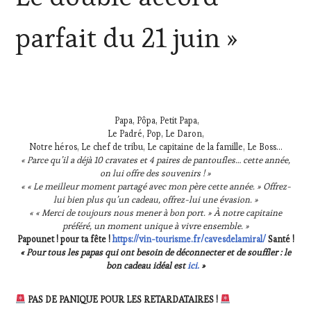
WINE
TASTING
,
parfait du 21 juin »
JEU
,
MÉDIAS,
PRESSE
ÉCRITE,
RADIO,
TV,
WEB
,
Papa, Pôpa, Petit Papa,
OENOTOURISME
,
Le Padré, Pop, Le Daron,
PARTENAIRES
Notre héros, Le chef de tribu, Le capitaine de la famille, Le Boss…
VIN
« Parce qu’il a déjà 10 cravates et 4 paires de pantoufles… cette année,
TOURISME
,
on lui offre des souvenirs ! »
« « Le meilleur moment partagé avec mon père cette année. » Offrez-
PRODUCTEURS
lui bien plus qu’un cadeau, offrez-lui une évasion. »
TERROIR
,
« « Merci de toujours nous mener à bon port. » À notre capitaine
TASTING
préféré, un moment unique à vivre ensemble. »
MOVIE
,
Papounet ! pour ta fête !
https://vin-tourisme.fr/cavesdelamiral/
Santé !
VAR
,
« Pour tous les papas qui ont besoin de déconnecter et de souffler : le
VIGNOBLES
,
bon cadeau idéal est
ici.
»
WINE
TOURISM
FAME
,
PAS DE PANIQUE POUR LES RETARDATAIRES !