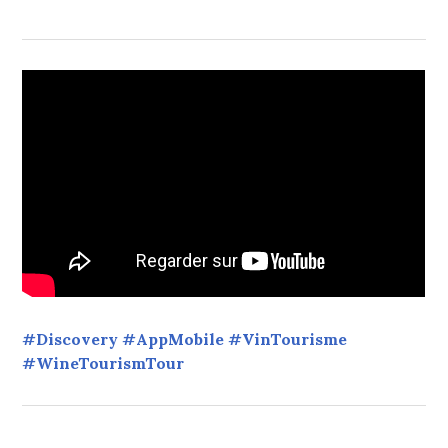
#Discovery #AppMobile #VinTourisme
#WineTourismTour