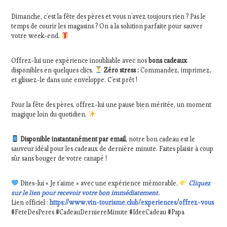
WINE
TOURISM
Dimanche, c’est la fête des pères et vous n’avez toujours rien ? Pas le
TOUR
,
temps de courir les magasins ? On a la solution parfaite pour sauver
WINE
votre week-end.
TOURISM
TOUR
Offrez-lui une expérience inoubliable avec nos
bons cadeaux
MOVIE
,
disponibles en quelques clics.
Zéro stress :
Commandez, imprimez,
WINETASTINGVOUCHER.COM
et glissez-le dans une enveloppe. C’est prêt !
Pour la fête des pères, offrez-lui une pause bien méritée, un moment
magique loin du quotidien.
Disponible instantanément par email
, notre bon cadeau est le
sauveur idéal pour les cadeaux de dernière minute. Faites plaisir à coup
sûr sans bouger de votre canapé !
Dites-lui « Je t’aime » avec une expérience mémorable.
Cliquez
sur le lien pour recevoir votre bon immédiatement.
Lien officiel :
https://www.vin-tourisme.club/experiences/offrez-vous
#FeteDesPeres #CadeauDerniereMinute #IdeeCadeau #Papa