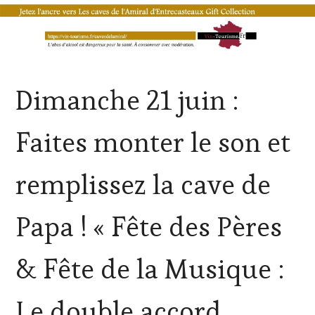
ACTUALITÉS
,
Dimanche 21 juin :
CLUB
:
WINE
Faites monter le son et
TASTING
VOUCHER
,
CÔTES-
remplissez la cave de
DE-
PROVENCE
,
DOMAINE
Papa ! « Fête des Pères
VITICOLE,
ADHÉRENT,
VIN
& Fête de la Musique :
TOURISME
,
INVITATIONS
&
Le double accord
DÉGUSTATIONS,