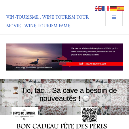
Aller
au
MEN
contenu
VIN-TOURISME . WINE TOURISM TOUR
PRIN
principal
MOVIE . WINE TOURISM FAME