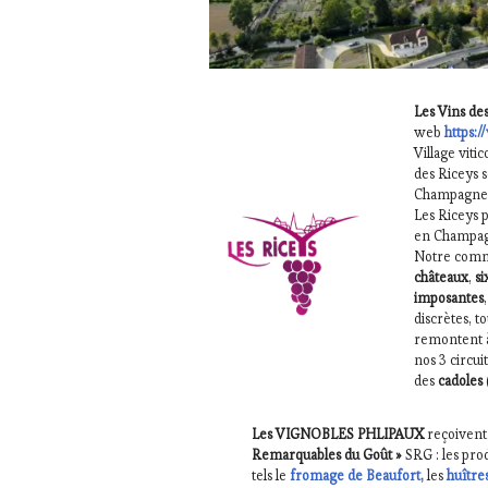
TERROIR
,
RESTAURATEUR,
CHEF,
CUISINIER,
ŒNOLOGUE,
Les Vins des
SOMMELIER
,
web
https:
SALONS
Village viti
INTERNATIONAUX
,
des Riceys s
VIGNOBLES
,
Champagne 
WINE
Les Riceys 
TASTING
en Champa
VOUCHER
,
Notre comm
WINE
châteaux
,
si
TOURISM
imposantes
FAME
,
discrètes, t
WINE
remontent 
TOURISM
nos 3 circui
TOUR
,
des
cadoles
WINE
TOURISM
Les VIGNOBLES PHLIPAUX
reçoivent
TOUR
Remarquables du Goût »
SRG : les pro
MOVIE
,
tels le
fromage de Beaufort,
les
huîtres
WINETASTINGVOUCHER.COM