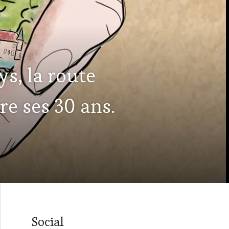
ys, la route
re ses 30 ans.
Social