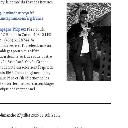
rcy, le comté du Fort des Rousses
g-lesvinsdesriceys.fr/
 .
instagram.com
/srg.france
mpagne Phlipaux
Père et Fils.
/
17. Rue de la Cure – 10340 LES
 : (+33).6.15.87.44.74
ipaux Père et Fils sélectionne au
mblages pour vous offrir
ion décliné au travers de quatre
uvée Brut Rosé, Cuvée Grande
odernité caractérisent l’esprit de
uis 1962. Depuis 4 générations,
ux Père et Fils sélectionne les
terroir. les meilleurs assemblages
tique et exceptionnel.
dimanche 27 juillet
2025 de 10h à 18h