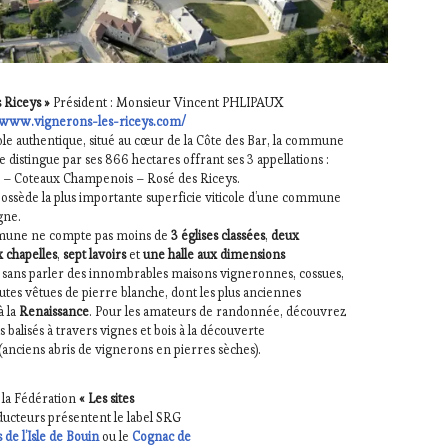
 Riceys »
Président : Monsieur Vincent PHLIPAUX
//www.vignerons-les-riceys.com/
cole authentique, situé au cœur de la Côte des Bar, la commune
e distingue par ses 866 hectares offrant ses 3 appellations :
– Coteaux Champenois – Rosé des Riceys.
possède la plus importante superficie viticole d’une commune
gne.
une ne compte pas moins de
3 églises classées
,
deux
x chapelles
,
sept lavoirs
et
une halle aux dimensions
, sans parler des innombrables maisons vigneronnes, cossues,
outes vêtues de pierre blanche, dont les plus anciennes
à la
Renaissance
. Pour les amateurs de randonnée, découvrez
ts balisés à travers vignes et bois à la découverte
(anciens abris de vignerons en pierres sèches).
 la Fédération
« Les sites
ducteurs présentent le label SRG
 de l’Isle de Bouin
ou le
Cognac de