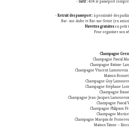
•
Tarif :
40€ le passeport comprena
•
Retrait des passeport :
à proximité des parkin
Bar- sur-Aube et Bar-sur-Seine (en amon
Navettes gratuites
en petit 
Pour organiser son sé
Champagne Gremi
Champagne Pascal M
Champagne Batisse-Lan
Champagne Vincent Lamoureu
Maison Bonne
Champagne Guy Lamoure
Champagne Stéphane Lom
Champagne Baus
Champagne Jean-Jacques Lamoureu
Champagne Pascal 
Champagne Phlipaux Pèr
Champagne Moriz
Champagne Marquis de Pomereu
Maison Taisne – Rio