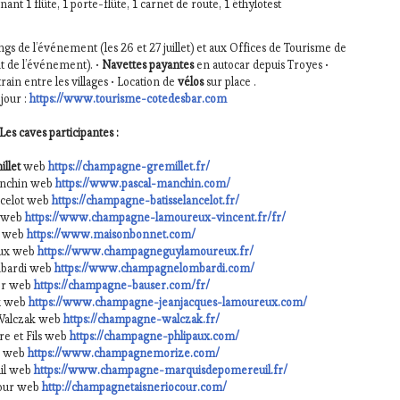
nt 1 flûte, 1 porte-flûte, 1 carnet de route, 1 éthylotest
gs de l’événement (les 26 et 27 juillet) et aux Offices de Tourisme de
t de l’événement). •
Navettes payantes
en autocar depuis Troyes •
train entre les villages • Location de
vélos
sur place .
jour :
https://www.tourisme-cotedesbar.com
Les caves participantes :
llet
web
https://champagne-gremillet.fr/
anchin web
https://www.pascal-manchin.com/
celot web
https://champagne-batisselancelot.fr/
x web
https://www.champagne-lamoureux-vincent.fr/fr/
t web
https://www.maisonbonnet.com/
ux web
https://www.champagneguylamoureux.fr/
bardi web
https://www.champagnelombardi.com/
er web
https://champagne-bauser.com/fr/
x web
https://www.champagne-jeanjacques-lamoureux.com/
Walczak web
https://champagne-walczak.fr/
e et Fils web
https://champagne-phlipaux.
c
om/
e web
https://www.champagnemorize.com/
il web
https://www.champagne-marquisdepomereuil.fr/
cour web
http://champagnetaisneriocour.com/