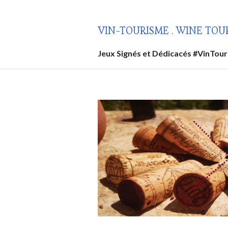
Aller
au
VIN-TOURISME . WINE TOU
contenu
principal
Jeux Signés et Dédicacés #VinTou