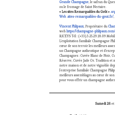
Grande Champagne
, le safran du Que
ou le fromage de Saint Nectaire.
« Les sites Remarquables du Goût »
.sr
Web .sites-remarquables-du-gout.fr/
,
Vincent Phlipaux
, Propriétaire du
Cha
web
https://champagne-phlipaux.
c
om
RICEYS Tél : (+33).3.25.29.18.09 Mobile
L’exploitation familiale Champagne Phl
cœur de son terroir les meilleurs asse
un Champagne authentique et d’except
Champagnes : Cuvée Blanc de Noir, C
Réserve, Cuvée Jade Or. Tradition et m
notre maison et de notre vignoble dep
l’entreprise familiale Champagne Phlipa
meilleurs assemblages au cœur de son 
pour vous offrir un champagne authen
Samedi 26
et