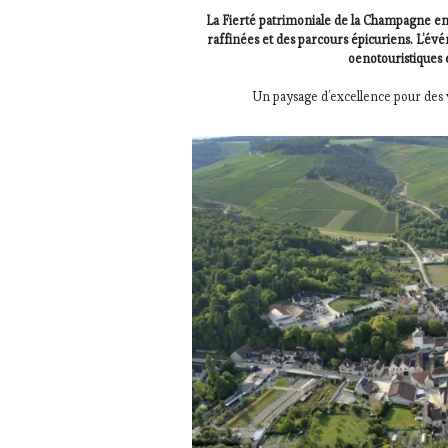
DE
La Fierté patrimoniale de la Champagne en
LA
raffinées et des parcours épicuriens. L’évé
HAUTE
oenotouristiques 
GASTRONOMIE
FRANÇAISE
,
Un paysage d’excellence pour des v
INVITATIONS
&
DÉGUSTATIONS,
WINE
TASTING
,
JEU
,
MÉDIAS,
PRESSE
ÉCRITE,
RADIO,
TV,
WEB
,
OENOTOURISME
,
PARTENAIRES
VIN
TOURISME
,
PRODUCTEURS