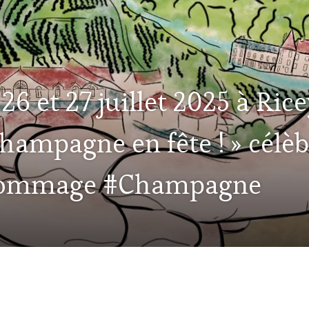
26 et 27 juillet 2025 à Rice
hampagne en fête ! » célèb
ommage #Champagne