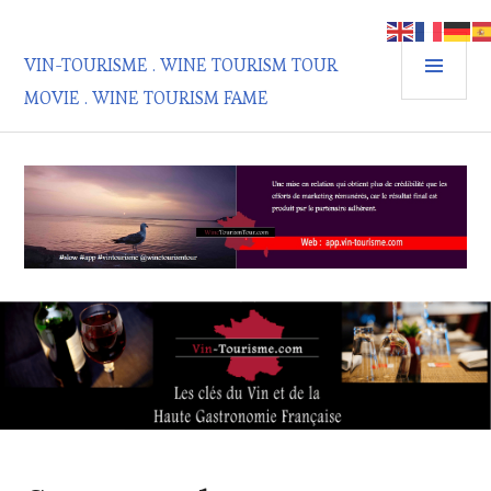
Aller
au
MEN
contenu
VIN-TOURISME . WINE TOURISM TOUR
PRIN
principal
MOVIE . WINE TOURISM FAME
NON