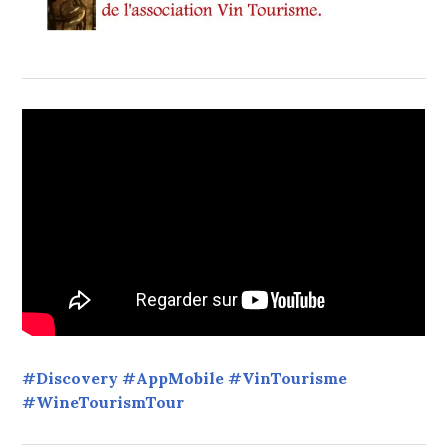
#Discovery #AppMobile #VinTourisme
#WineTourismTour