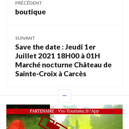
PRÉCÉDENT
boutique
Article
de
précédent :
l’article
SUIVANT
Save the date : Jeudi 1er
Article
Suivant:
Juillet 2021 18H00 à 01H
Marché nocturne Château de
Sainte-Croix à Carcès
COLONNE
LATÉRALE