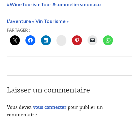
#WineTourismTour #sommeliersmonaco
L’aventure « Vin Tourisme »
29
VINTOURISME
PARTAGER :
MAI
INSTAGRAM
2021
Laisser un commentaire
Vous devez
vous connecter
pour publier un
commentaire.
Navigation