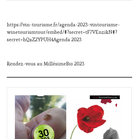
https://vin-tourisme.fr/agenda-2023-vintourisme-
winetourismtour/embed/#?secret=tF7VEnzikN#?
secret=hQaZ2YPUH4Agenda 2023
Rendez-vous au MillésimeBio 2023