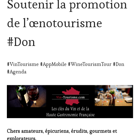
Soutenir la promotion
CLASSÉ
de l’œnotourisme
#Don
#VinTourisme #AppMobile #WineTourismTour #Don
#Agenda
Chers amateurs, épicuriens, érudits, gourmets et
explorateurs,