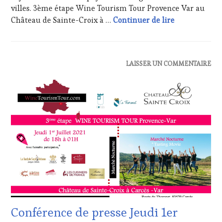
VAR
,
&
villes. 3ème étape Wine Tourism Tour Provence Var au
VIGNOBLES
,
DÉGUSTATIONS,
Save the date
Château de Sainte-Croix à …
Continuer de lire
WINE
WINE
TASTING
TASTING
,
VOUCHER
,
LIVE
WINE
STREAMING
,
TOURISM
MASTERCLASS
,
ACTUALITÉS
,
LAISSER UN COMMENTAIRE
FAME
,
MÉDIAS,
CLUB
WINE
PRESSE
:
TOURISM
ÉCRITE,
WINE
TOUR
,
RADIO,
TASTING
WINE
TV,
VOUCHER
,
TOURISM
WEB
,
CÔTES-
TOUR
OENOTOURISME
,
DE-
MOVIE
,
PARTENAIRES
PROVENCE
,
WINETASTINGVOUCHER.COM
VIN
CULTURAL
TOURISME
,
GUEST
,
PRODUCTEURS
DOMAINE
TERROIR
,
VITICOLE,
PROVENCE
,
ADHÉRENT,
RESTAURATEUR,
VIN
Conférence de presse Jeudi 1er
CHEF,
TOURISME
,
CUISINIER,