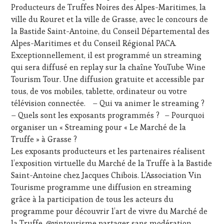
LIVE
WINE
Producteurs de Truffes Noires des Alpes-Maritimes, la
STREAMING
,
TASTING
ville du Rouret et la ville de Grasse, avec le concours de
MÉDIAS,
VOUCHER
,
la Bastide Saint-Antoine, du Conseil Départemental des
PRESSE
WINE
ÉCRITE,
Alpes-Maritimes et du Conseil Régional PACA.
TOURISM
RADIO,
FAME
,
Exceptionnellement, il est programmé un streaming
TV,
WINE
qui sera diffusé en replay sur la chaîne YouTube Wine
WEB
,
TOURISM
Tourism Tour. Une diffusion gratuite et accessible par
OENOTOURISME
,
TOUR
,
tous, de vos mobiles, tablette, ordinateur ou votre
PARTENAIRES
WINE
VIN
télévision connectée. – Qui va animer le streaming ?
TOURISM
TOURISME
,
TOUR
– Quels sont les exposants programmés ? – Pourquoi
PRODUCTEURS
MOVIE
,
organiser un « Streaming pour « Le Marché de la
TERROIR
,
WINETASTINGVOUCHER.COM
Truffe » à Grasse ?
RESTAURATEUR,
Les exposants producteurs et les partenaires réalisent
CHEF,
CUISINIER,
l’exposition virtuelle du Marché de la Truffe à la Bastide
ŒNOLOGUE,
Saint-Antoine chez Jacques Chibois. L’Association Vin
SOMMELIER
,
Tourisme programme une diffusion en streaming
SALONS
grâce à la participation de tous les acteurs du
INTERNATIONAUX
,
programme pour découvrir l’art de vivre du Marché de
VIGNOBLES
,
WINE
la Truffe. @vintourisme partager sans modération…