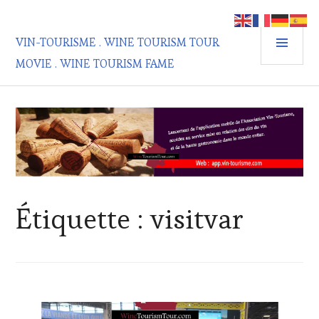
Aller
au
MEN
contenu
VIN-TOURISME . WINE TOURISM TOUR
PRIN
principal
MOVIE . WINE TOURISM FAME
Étiquette :
visitvar
ACTUALITÉS
,
CLUB