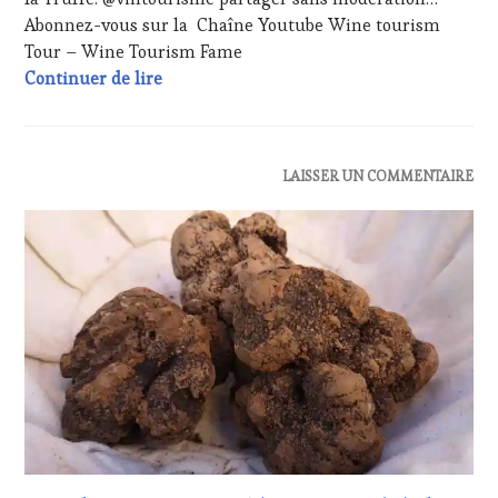
TASTING
Abonnez-vous sur la Chaîne Youtube Wine tourism
VOUCHER
,
Tour – Wine Tourism Fame
WINE
Communiqué de presse : RDV 20 février 20
Continuer de lire
TOURISM
FAME
,
WINE
TOURISM
TOUR
,
ACTUALITÉS
,
LAISSER UN COMMENTAIRE
WINETASTINGVOUCHER.COM
CLUB
:
WINE
TASTING
VOUCHER
,
DOMAINE
VITICOLE,
ADHÉRENT,
VIN
TOURISME
,
INVITATIONS
&
DÉGUSTATIONS,
WINE