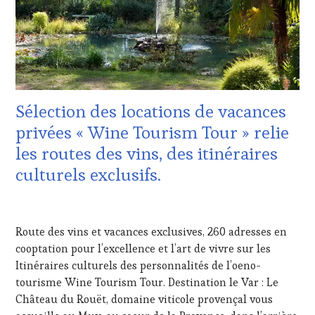
ŒNOLOGUE,
PROVENCE
,
SOMMELIER
,
CULTURAL
SAINTE-
GUEST
,
VICTOIRE
,
DOMAINE
SALONS
VITICOLE,
INTERNATIONAUX
,
ADHÉRENT,
SPOT
VIN
BY
,
Sélection des locations de vacances
TOURISME
,
TASTING
EDITION
privées « Wine Tourism Tour » relie
MOVIE
,
LES
VAR
,
les routes des vins, des itinéraires
CLÉS
VIGNOBLES
,
DU
culturels exclusifs.
WINE
VIN
TASTING
ET
VOUCHER
,
9
DE
WINE
JUIN
LA
TOURISM
Route des vins et vacances exclusives, 260 adresses en
2020
HAUTE
FAME
,
cooptation pour l’excellence et l’art de vivre sur les
GASTRONOMIE
WINE
Itinéraires culturels des personnalités de l’oeno-
FRANÇAISE
,
TOURISM
FAMOUS
tourisme Wine Tourism Tour. Destination le Var : Le
TOUR
,
HOST
,
WINE
Château du Rouët, domaine viticole provençal vous
GUEST
,
TOURISM