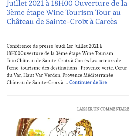
EDITION
Juillet 2021 à 18H00 Ouverture de la
ŒNOLOGUE,
LES
3ème étape Wine Tourism Tour au
SOMMELIER
,
CLÉS
SALONS
DU
Château de Sainte-Croix à Carcès
INTERNATIONAUX
,
VIN
SPOT
ET
28
BY
,
DE
MAI
TASTING
LA
Conférence de presse Jeudi 1er Juillet 2021 à
2021
MOVIE
,
HAUTE
18H00Ouverture de la 3ème étape Wine Tourism
VAR
,
GASTRONOMIE
VIGNOBLES
,
TourChâteau de Sainte-Croix à Carcès Les acteurs de
FRANÇAISE
,
WINE
FAMOUS
l’œno-tourisme des destinations : Provence verte, Cœur
TASTING
HOST
,
du Var, Haut Var Verdon, Provence Méditerranée
VOUCHER
,
GUEST
,
Conférence de
Château de Sainte-Croix à …
Continuer de lire
WINE
INVITATIONS
TOURISM
&
FAME
,
DÉGUSTATIONS,
WINE
WINE
TOURISM
ACTUALITÉS
,
LAISSER UN COMMENTAIRE
TASTING
,
TOUR
,
CLUB
LIVE
WINE
:
STREAMING
,
TOURISM
WINE
MÉDIAS,
TOUR
TASTING
PRESSE