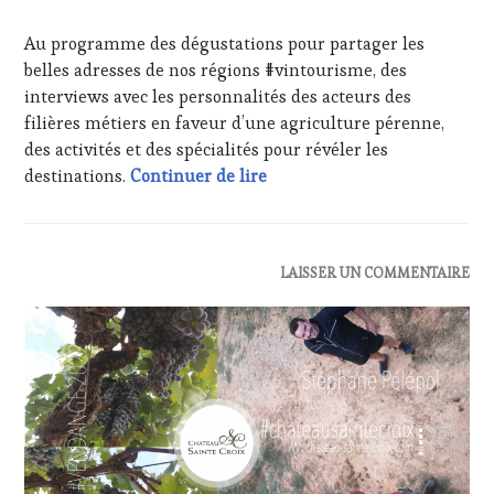
FRANÇAISE
,
INVITATIONS
Au programme des dégustations pour partager les
&
belles adresses de nos régions #vintourisme, des
DÉGUSTATIONS,
interviews avec les personnalités des acteurs des
WINE
filières métiers en faveur d’une agriculture pérenne,
TASTING
,
des activités et des spécialités pour révéler les
JEU
,
Salon International de l’Agr
MASTERCLASS
,
destinations.
Continuer de lire
MÉDIAS,
PRESSE
ÉCRITE,
RADIO,
ACTUALITÉS
,
LAISSER UN COMMENTAIRE
TV,
CLUB
WEB
,
:
OENOTOURISME
,
WINE
PARTENAIRES
TASTING
VIN
VOUCHER
,
TOURISME
,
CÔTES-
PRODUCTEURS
DE-
TERROIR
,
PROVENCE
,
RESTAURATEUR,
CULTURAL
CHEF,
GUEST
,