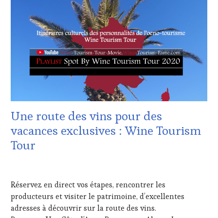
WEB
,
DE
OENOTOURISME
,
CONFORT
,
PARTENAIRES
CLUB
VIN
:
TOURISME
,
WINE
PRODUCTEURS
TASTING
TERROIR
,
VOUCHER
,
PROVENCE
,
CORSICA
,
RESTAURATEUR,
CÔTES-
CHEF,
DE-
CUISINIER,
PROVENCE
,
Une route des vins pour des
ŒNOLOGUE,
DOMAINE
SOMMELIER
,
VITICOLE,
vacances exclusives : Wine Tourism
SALONS
ADHÉRENT,
Tour
INTERNATIONAUX
,
VIN
SPOT
TOURISME
,
BY
,
EDITION
6
VAR
,
LES
JUILLET
VIGNOBLES
,
Réservez en direct vos étapes, rencontrer les
CLÉS
2020
WINE
DU
producteurs et visiter le patrimoine, d’excellentes
TASTING
VIN
adresses à découvrir sur la route des vins.
VOUCHER
,
ET