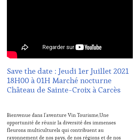
ÉCRITE,
TASTING
RADIO,
VOUCHER
,
TV,
CÔTES-
WEB
,
DE-
OENOTOURISME
,
PROVENCE
,
PARTENAIRES
DOMAINE
VIN
VITICOLE,
TOURISME
,
ADHÉRENT,
PRODUCTEURS
VIN
TERROIR
,
TOURISME
,
PROVENCE
,
EDITION
Save the date : Jeudi 1er Juillet 2021
RESTAURATEUR,
LES
18H00 à 01H Marché nocturne
CHEF,
CLÉS
CUISINIER,
DU
Château de Sainte-Croix à Carcès
ŒNOLOGUE,
VIN
SOMMELIER
,
ET
SALONS
DE
21
INTERNATIONAUX
,
LA
JUIN
Bienvenue dans l’aventure Vin Tourisme,Une
SPOT
HAUTE
2021
BY
,
opportunité de réunir la diversité des immenses
GASTRONOMIE
TASTING
FRANÇAISE
,
fleurons multiculturels qui contribuent au
MOVIE
,
INVITATIONS
rayonnement de nos pays, de nos régions et de nos