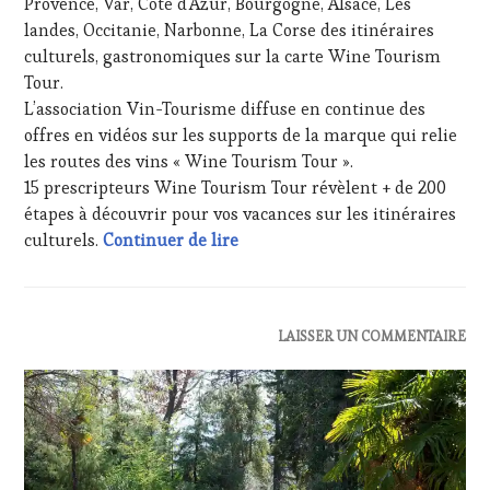
Provence, Var, Côte d’Azur, Bourgogne, Alsace, Les
WINE
DE
landes, Occitanie, Narbonne, La Corse des itinéraires
TOURISM
LA
FAME
,
culturels, gastronomiques sur la carte Wine Tourism
HAUTE
WINE
GASTRONOMIE
Tour.
TOURISM
FRANÇAISE
,
L’association Vin-Tourisme diffuse en continue des
TOUR
,
INVITATIONS
offres en vidéos sur les supports de la marque qui relie
WINETASTINGVOUCHER.COM
&
les routes des vins « Wine Tourism Tour ».
DÉGUSTATIONS,
15 prescripteurs Wine Tourism Tour révèlent + de 200
WINE
TASTING
,
étapes à découvrir pour vos vacances sur les itinéraires
MASTERCLASS
,
Une route des vins pour des vac
culturels.
Continuer de lire
OENOTOURISME
,
PALETTE
,
PARTENAIRES
VIN
ACTUALITÉS
,
LAISSER UN COMMENTAIRE
TOURISME
,
CLUB
PRODUCTEURS
:
TERROIR
,
WINE
PROVENCE
,
TASTING
RESTAURATEUR,
VOUCHER
,
CHEF,
CÔTES-
CUISINIER,
DE-