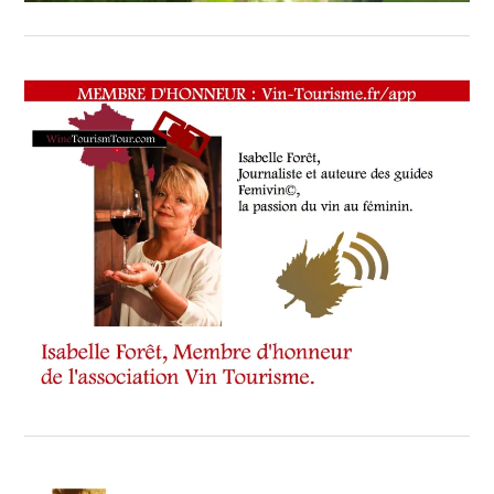
SOMMELIER
,
SPOT
BY
,
VAR
,
VIGNOBLES
,
WINE
TASTING
VOUCHER
,
WINE
TOURISM
FAME
,
WINE
TOURISM
TOUR
,
WINETASTINGVOUCHER.COM