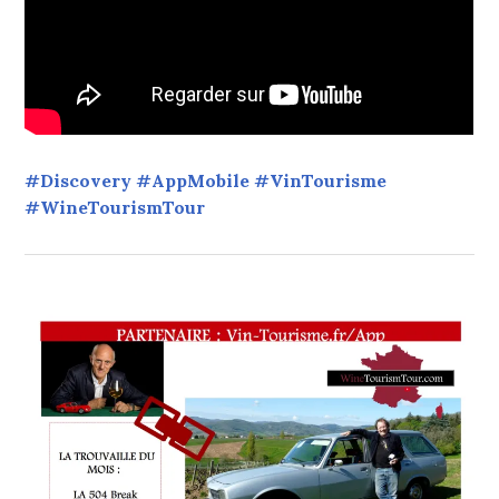
#Discovery #AppMobile #VinTourisme
#WineTourismTour