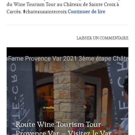
WINE
du Wine Tourism Tour au Château de Sainte Croix à
TASTING
,
Témoignage en
Carcès. #chateausaintecroix
Continuer de lire
MÉDIAS,
PRESSE
ÉCRITE,
RADIO,
ACTUALITÉS
,
LAISSER UN COMMENTAIRE
TV,
CLUB
WEB
,
:
OENOTOURISME
,
WINE
PARTENAIRES
TASTING
VIN
VOUCHER
,
TOURISME
,
CÔTES-
PRODUCTEURS
DE-
TERROIR
,
PROVENCE
,
PROVENCE
,
CULTURAL
RESTAURATEUR,
GUEST
,
CHEF,
DOMAINE
CUISINIER,
VITICOLE,
ŒNOLOGUE,
ADHÉRENT,
SOMMELIER
,
Route Wine Tourism Tour
VIN
SALONS
TOURISME
,
INTERNATIONAUX
,
Provence Var – Visitez le Var
EDITION