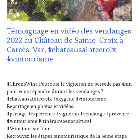
CUISINIER,
DOMAINE
ŒNOLOGUE,
VITICOLE,
SOMMELIER
,
ADHÉRENT,
SALONS
VIN
INTERNATIONAUX
,
Témoignage en vidéo des vendanges
TOURISME
,
SPOT
EDITION
2022 au Château de Sainte-Croix à
BY
,
LES
VAR
,
Carcès, Var, #chateausaintecroix
CLÉS
VIGNOBLES
,
DU
#vintourisme
WINE
VIN
TASTING
ET
VOUCHER
,
3
DE
WINE
SEPTEMBRE
LA
#ChronoWine Pourquoi le vigneron ne possède pas 4mn
TOURISM
2022
HAUTE
FAME
,
pour vous répondre durant les vendanges ?
GASTRONOMIE
WINE
#chateausaintecroix #oxygene #vintourisme
FRANÇAISE
,
TOURISM
FAMOUS
Reportage en photos et vidéos.
TOUR
,
HOST
,
#partage #expérience #vigneron #vendange #provence
WINETASTINGVOUCHER.COM
GUEST
,
#vintourisme #itinéraireoenoculturel
INVITATIONS
#WinetourismTour
&
Retrouvez les étapes œnotouristique de la 3ème étape
DÉGUSTATIONS,