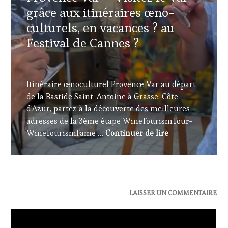
SPOT
grâce aux itinéraires œno-
LES
BY
,
CLÉS
TASTING
culturels, en vacances ? au
DU
MOVIE
,
Festival de Cannes ?
VIN
VAR
,
ET
VIGNOBLES
,
DE
WINE
10
LA
TASTING
JUILLET
HAUTE
Itinéraire œnoculturel Provence Var au départ
VOUCHER
,
2021
GASTRONOMIE
WINE
de la Bastide Saint-Antoine à Grasse, Côte
FRANÇAISE
,
TOURISM
d’Azur, partez à la découverte des meilleures
FAMOUS
FAME
,
adresses de la 3ème étape WineTourismTour-
HOST
,
WINE
GUEST
,
Route Wine Touri
WineTourismFame …
Continuer de lire
TOURISM
INVITATIONS
TOUR
,
&
WINE
DÉGUSTATIONS,
TOURISM
WINE
TOUR
TASTING
,
MOVIE
,
LIVE
ACTUALITÉS
,
LAISSER UN COMMENTAIRE
WINETASTINGVOUCHER.COM
STREAMING
,
CLUB
MÉDIAS,
:
PRESSE
WINE