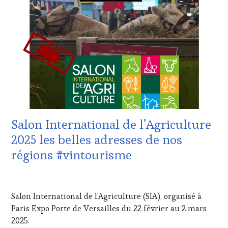
:
WINE
TASTING
VOUCHER
,
CORSICA
,
CÔTES-
DE-
PROVENCE
,
DOMAINE
VITICOLE,
ADHÉRENT,
VIN
Salon International de l’Agriculture
TOURISME
,
EDITION
2025 les belles adresses de nos
LES
régions #vintourisme
CLÉS
DU
VIN
20
ET
MARS
Salon International de l’Agriculture (SIA), organisé à
DE
2025
LA
Paris Expo Porte de Versailles du 22 février au 2 mars
HAUTE
2025.
GASTRONOMIE