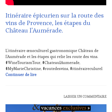
VIN
WINE
TOURISME
,
TOURISM
EDITION
Itinéraire épicurien sur la route des
TOUR
LES
vins de Provence, les étapes du
CLÉS
DU
Château l’Aumérade.
VIN
ET
DE
12
LA
JUILLET
L’itinéraire œnoculturel gastronomique Château de
HAUTE
2020
l’Aumérade et les étapes qui relie les route des vins.
GASTRONOMIE
FRANÇAISE
,
#WineTourismTour, #ChateaulAumerade,
INVITATIONS
#MyMarieChristine, #routedesvins, #itinéraireculurel
&
Itinéraire épicurien sur la route des vins
Continuer de lire
DÉGUSTATIONS,
WINE
TASTING
,
MÉDIAS,
PRESSE
ACTUALITÉS
,
LAISSER UN COMMENTAIRE
ÉCRITE,
CHALLENGE
RADIO,
HORS
TV,
ZONE