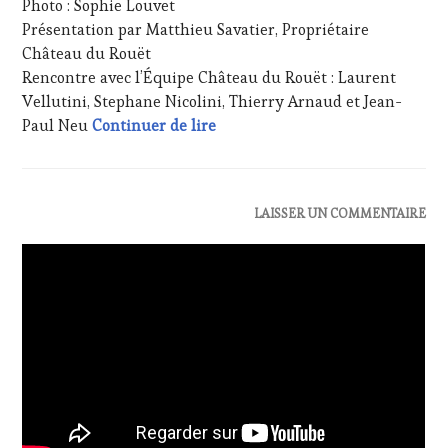
Photo : Sophie Louvet
MÉDIAS,
PRESSE
Présentation par Matthieu Savatier, Propriétaire
ÉCRITE,
Château du Rouët
RADIO,
Rencontre avec l’Équipe Château du Rouët : Laurent
TV,
Vellutini, Stephane Nicolini, Thierry Arnaud et Jean-
WEB
,
Fenêtre sur les vendanges testé
Paul Neu
Continuer de lire
OENOTOURISME
,
PARTENAIRES
VIN
TOURISME
,
PRODUCTEURS
ACTUALITÉS
,
LAISSER UN COMMENTAIRE
TERROIR
,
CLUB
RESTAURATEUR,
:
CHEF,
WINE
CUISINIER,
TASTING
ŒNOLOGUE,
VOUCHER
,
SOMMELIER
,
CÔTES-
SALONS
DE-
INTERNATIONAUX
,
PROVENCE
,
VIGNOBLES
,
DOMAINE
WINE
VITICOLE,
TASTING
ADHÉRENT,
VOUCHER
,