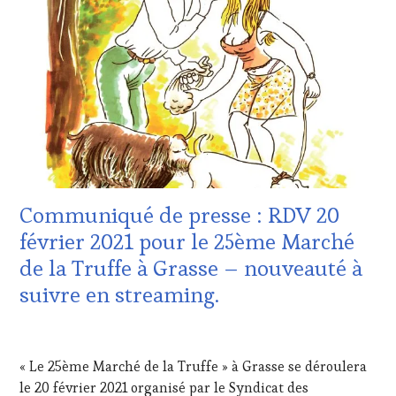
MOVIE
,
VOUCHER
,
ÉCRITE,
WINETASTINGVOUCHER.COM
DOMAINE
RADIO,
VITICOLE,
TV,
ADHÉRENT,
WEB
,
VIN
OENOTOURISME
,
TOURISME
,
PARTENAIRES
EDITION
VIN
LES
TOURISME
,
CLÉS
PRODUCTEURS
DU
TERROIR
,
VIN
PROVENCE
,
ET
RESTAURATEUR,
Communiqué de presse : RDV 20
DE
CHEF,
février 2021 pour le 25ème Marché
LA
CUISINIER,
HAUTE
ŒNOLOGUE,
de la Truffe à Grasse – nouveauté à
GASTRONOMIE
SOMMELIER
,
suivre en streaming.
FRANÇAISE
,
SPOT
INVITATIONS
BY
,
&
TASTING
13
DÉGUSTATIONS,
MOVIE
,
FÉVRIER
WINE
« Le 25ème Marché de la Truffe » à Grasse se déroulera
VAR
,
2021
TASTING
,
VIGNOBLES
,
le 20 février 2021 organisé par le Syndicat des