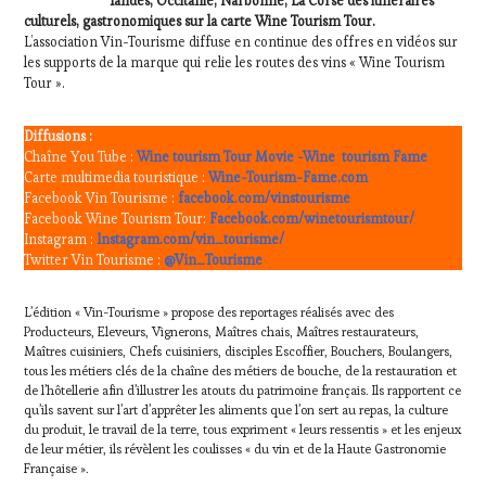
landes, Occitanie, Narbonne, La Corse des itinéraires
PALETTE
culturels, gastronomiques sur la carte Wine Tourism Tour.
,
L’association Vin-Tourisme diffuse en continue des offres en vidéos sur
PARTENAIRES
les supports de la marque qui relie les routes des vins « Wine Tourism
VIN
Tour ».
TOURISME
,
PRODUCTEURS
TERROIR
,
Diffusions :
PROVENCE
,
Chaîne You Tube :
Wine tourism Tour Movie -Wine tourism Fame
RESTAURATEUR,
Carte multimedia touristique :
Wine-Tourism-Fame.com
CHEF,
Facebook Vin Tourisme :
facebook.com/vinstourisme
CUISINIER,
Facebook Wine Tourism Tour:
Facebook.com/winetourismtour/
ŒNOLOGUE,
Instagram :
Instagram.com/vin_tourisme/
SOMMELIER
Twitter Vin Tourisme :
,
@Vin_Tourisme
SAINTE-
VICTOIRE
,
L’édition « Vin-Tourisme » propose des reportages réalisés avec des
SALONS
Producteurs, Eleveurs, Vignerons, Maîtres chais, Maîtres restaurateurs,
INTERNATIONAUX
,
Maîtres cuisiniers, Chefs cuisiniers, disciples Escoffier, Bouchers, Boulangers,
SPOT
tous les métiers clés de la chaîne des métiers de bouche, de la restauration et
BY
,
de l’hôtellerie afin d’illustrer les atouts du patrimoine français. Ils rapportent ce
qu’ils savent sur l’art d’apprêter les aliments que l’on sert au repas, la culture
TASTING
du produit, le travail de la terre, tous expriment « leurs ressentis » et les enjeux
MOVIE
,
de leur métier, ils révèlent les coulisses « du vin et de la Haute Gastronomie
VAR
,
Française ».
VIGNOBLES
,