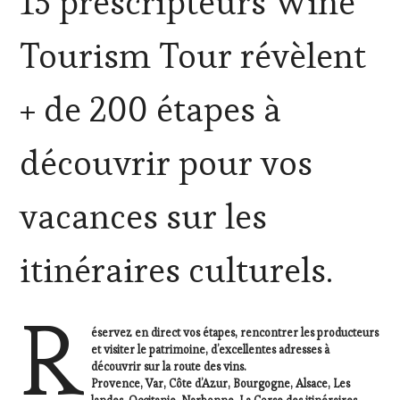
15 prescripteurs Wine
DOMAINE
VITICOLE,
Tourism Tour révèlent
ADHÉRENT,
VIN
TOURISME
,
+ de 200 étapes à
EDITION
LES
CLÉS
découvrir pour vos
DU
VIN
ET
vacances sur les
DE
LA
HAUTE
itinéraires culturels.
GASTRONOMIE
FRANÇAISE
,
INVITATIONS
R
&
DÉGUSTATIONS,
éservez en direct vos étapes, rencontrer les producteurs
WINE
et visiter le patrimoine, d’excellentes adresses à
TASTING
,
découvrir sur la route des vins.
MASTERCLASS
,
Provence, Var, Côte d’Azur, Bourgogne, Alsace, Les
OENOTOURISME
,