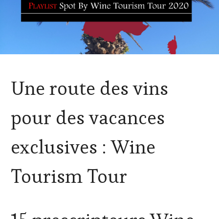
ACTUALITÉS
,
Une route des vins
CHALLENGE
HORS
ZONE
pour des vacances
DE
CONFORT
,
CLUB
exclusives : Wine
:
WINE
TASTING
Tourism Tour
VOUCHER
,
CORSICA
,
CÔTES-
DE-
PROVENCE
,