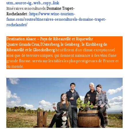
utm_source=ig_web_copy_link
Itinéraires œnoculturels
Domaine Trapet-
Rochelandet
:
https://www.wine-tourism-
fame.com/routes/itineraires-oenoculturels-domaine-trapet-
rochelandet/
Destination Alsace – Pays de Ribeauvillé et Riquewihr
Quatre Grands Crus, l’Osterberg, le Geisberg , le Kirchberg de
Ribeauvillé et le Gloeckelberg
bénéficient d’un climat exceptionnel
ainsi que de terroirs uniques, qui donnent naissance à des vins d’une
grande finesse, servis sur les tables les plus prestigieuses de France et
du monde.