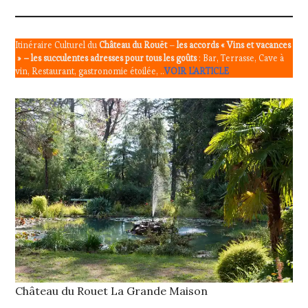
WINE
TASTING
VOUCHER
,
Itinéraire Culturel du
Château du Rouët
–
les accords « Vins et vacances
WINE
» – les succulentes adresses pour tous les goûts
: Bar, Terrasse, Cave à
TOURISM
vin, Restaurant, gastronomie étoilée, ..
VOIR L’ARTICLE
FAME
,
WINE
TOURISM
TOUR
,
WINE
TOURISM
TOUR
MOVIE
,
WINETASTINGVOUCHER.COM
Château du Rouet La Grande Maison