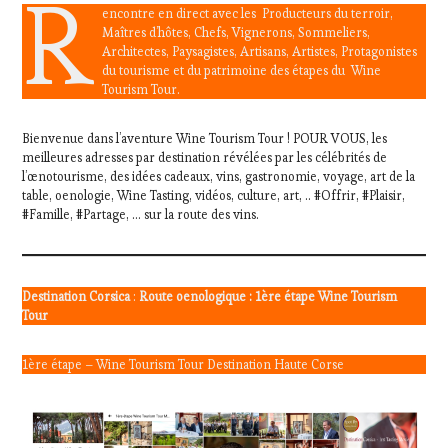
R
encontre en direct avec les Producteurs du terroir,
Maîtres d’hôtes, Chefs, Vignerons, Sommeliers,
Architectes, Paysagistes, Artisans, Artistes, Protagonistes
du tourisme et du patrimoine des étapes du Wine
Tourism Tour.
Bienvenue dans l’aventure Wine Tourism Tour ! POUR VOUS, les
meilleures adresses par destination révélées par les célébrités de
l’œnotourisme, des idées cadeaux, vins, gastronomie, voyage, art de la
table, oenologie, Wine Tasting, vidéos, culture, art, .. #Offrir, #Plaisir,
#Famille, #Partage, … sur la route des vins.
Destination Corsica
:
Route oenologique : 1ère étape Wine Tourism
Tour
1ère étape – Wine Tourism Tour Destination Haute Corse