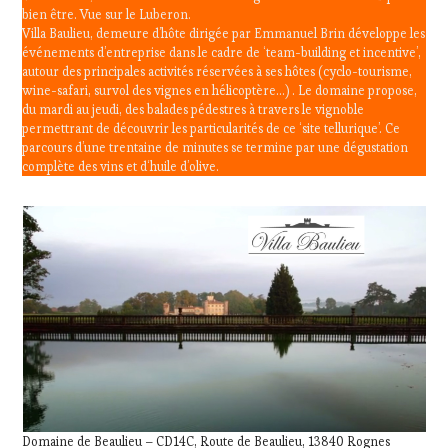
bien être. Vue sur le Luberon.
Villa Baulieu, demeure d’hôte dirigée par Emmanuel Brin développe les
événements d’entreprise dans le cadre de ‘team-building et incentive’,
autour des principales activités réservées à ses hôtes (cyclo-tourisme,
wine-safari, survol des vignes en hélicoptère…) . Le domaine propose,
du mardi au jeudi, des balades pédestres à travers le vignoble
permettrant de découvrir les particularités de ce ‘site tellurique’. Ce
parcours d’une trentaine de minutes se termine par une dégustation
complète des vins et d‘huile d’olive.
Domaine de Beaulieu – CD14C, Route de Beaulieu, 13840 Rognes