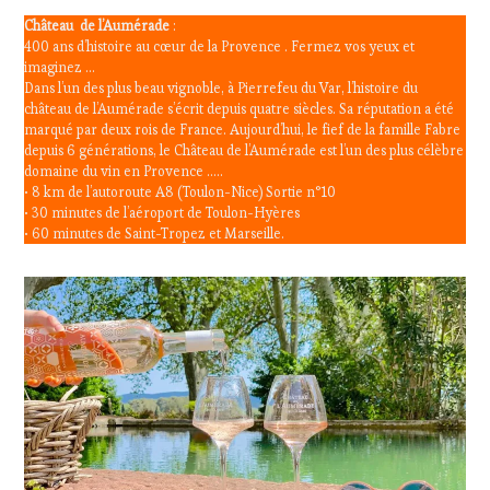
Château de l’Aumérade
:
400 ans d’histoire au cœur de la Provence . Fermez vos yeux et
imaginez …
Dans l’un des plus beau vignoble, à Pierrefeu du Var, l’histoire du
château de l’Aumérade s’écrit depuis quatre siècles. Sa réputation a été
marqué par deux rois de France. Aujourd’hui, le fief de la famille Fabre
depuis 6 générations, le Château de l’Aumérade est l’un des plus célèbre
domaine du vin en Provence …..
• 8 km de l’autoroute A8 (Toulon-Nice) Sortie n°10
• 30 minutes de l’aéroport de Toulon-Hyères
• 60 minutes de Saint-Tropez et Marseille.