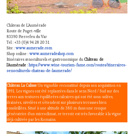
Château de L’Aumérade
Route de Puget-ville
83390 Pierrefeu du Var
Tel : +33 (0)4 94 28 20 31
Site :
www.aumerade.com
Shop online :
www.aumeradeshop.com
Itinéraires œnoculturels et gastronomique du
Château de
l’Aumérade
:
https://www.wine-tourism-fame.com/routes/itineraires-
oenoculturels-chateau-de-laumerade/
Château La Calisse
Un vignoble reconstitué depuis son acquisition en
1991. Les vignes ont été replantées dans le sens Nord / Sud sur des
terres aux textures équilibrées calcaires qui ont été sous-solées,
drainées, nivelées et s’étendent sur plusieurs terrasses bien
ensoleillées. Situé à une altitude de 380 m dans une conque
génératrice d’un microclimat, ce terroir est très favorable à la vigne
déjà cultivée par les Romains.