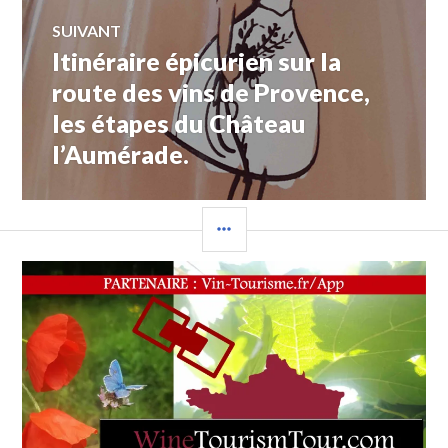
FAME
,
SUIVANT
WINE-
Itinéraire épicurien sur la
Article
TOURISM-
FAME.COM.
Suivant:
route des vins de Provence,
les étapes du Château
l’Aumérade.
COLONNE
LATÉRALE