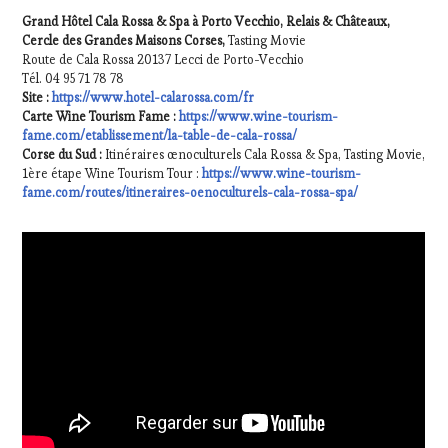
Grand Hôtel Cala Rossa & Spa à Porto Vecchio, Relais & Châteaux,
Cercle des Grandes Maisons Corses,
Tasting Movie
Route de Cala Rossa 20137 Lecci de Porto-Vecchio
Tél. 04 95 71 78 78
Site :
https://www.hotel-calarossa.com/fr
Carte Wine Tourism Fame :
https://www.wine-tourism-
fame.com/etablissement/la-table-de-cala-rossa/
Corse du Sud :
Itinéraires œnoculturels Cala Rossa & Spa, Tasting Movie,
1ère étape Wine Tourism Tour :
https://www.wine-tourism-
fame.com/routes/itineraires-oenoculturels-cala-rossa-spa/