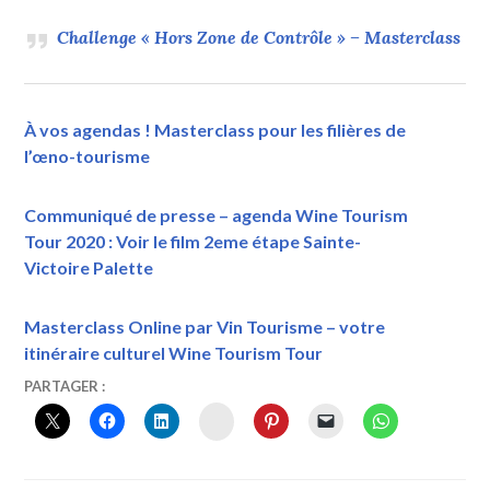
Challenge « Hors Zone de Contrôle » – Masterclass
À vos agendas ! Masterclass pour les filières de
l’œno-tourisme
Communiqué de presse – agenda Wine Tourism
Tour 2020 : Voir le film 2eme étape Sainte-
Victoire Palette
Masterclass Online par Vin Tourisme – votre
itinéraire culturel Wine Tourism Tour
6
VINTOURISME
#MYPROVENCE
,
PARTAGER :
JUILLET
CHALLENGE
,
INSTAGRAM
2020
MASTERCLASS
,
ROUTE
DES