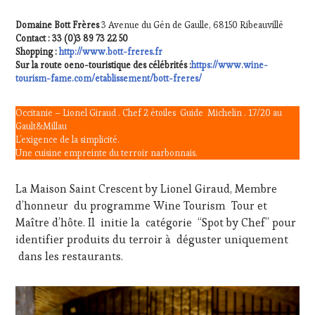
Domaine Bott Frères
3 Avenue du Gén de Gaulle, 68150 Ribeauvillé
Contact : 33 (0)3 89 73 22 50
Shopping :
http://www.bott-freres.fr
Sur la route oeno-touristique des célébrités :
https://www.wine-
tourism-fame.com/etablissement/bott-freres/
Occitanie – Lionel Giraud . Chef 2 étoiles Guide Michelin . 17/20 au
Gault&Millau
L’exigence de la simplicité.
Une cuisine empreinte du terroir narbonnais.
La Maison Saint Crescent by Lionel Giraud, Membre
d’honneur du programme Wine Tourism Tour et
Maître d’hôte. Il initie la catégorie “Spot by Chef” pour
identifier produits du terroir à déguster uniquement
dans les restaurants.