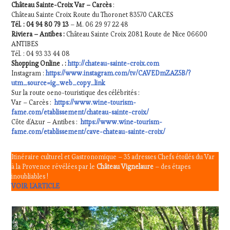
Château Sainte-Croix Var – Carcès
:
Château Sainte Croix Route du Thoronet 83570 CARCES
Tél. : 04 94 80 79 13
– M. 06 29 97 22 48
Riviera – Antibes :
Château Sainte Croix 2081 Route de Nice 06600
ANTIBES
Tél. : 04 93 33 44 08
Shopping Online . :
http://chateau-sainte-croix.com
Instagram :
https://www.instagram.com/tv/CAVEDmZAZ5B/?
utm_source=ig_web_copy_link
Sur la route oeno-touristique des célébrités :
Var – Carcès :
https://www.wine-tourism-
fame.com/etablissement/chateau-sainte-croix/
Côte d’Azur – Antibes :
https://www.wine-tourism-
fame.com/etablissement/cave-chateau-sainte-croix/
Itinéraire culturel et Gastronomique – 35 adresses Chefs étoilés du Var
à la Provence révélées par le
Château Vignelaure
– des étapes
inoubliables !
VOIR L’ARTICLE