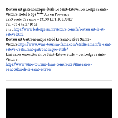
Restaurant gastronomique étoilé Le Saint-Estève, Les Lodges Sainte-
Victoire Hotel & Spa *****
Aix en Provence
2250 route Cézanne – 13100 LE THOLONET
Tél. +33 4 42 27 10 14
Site :
https://www.leslodgessaintevictoire.com/fr/restaurant-le-st-
esteve.html
Restaurant Gastronomique étoilé Le Saint-Estève Sainte-
Victoire
https://www.wine-tourism-fame.com/etablissement/le-saint-
esteve-restaurant-gastronomique-etoile/
Itinéraires œnoculturels Le Saint-Estève étoilé – Les Lodges Sainte-
Victoire :
https://www.wine-tourism-fame.com/routes/itineraires-
oenoculturels-le-saint-esteve/