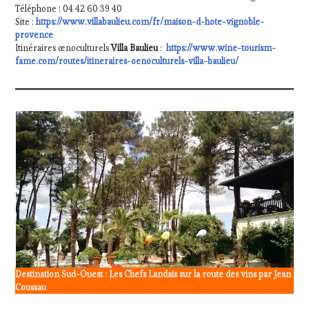
Téléphone : 04 42 60 39 40
Site :
https://www.villabaulieu.com/fr/maison-d-hote-vignoble-
provence
Itinéraires œnoculturels
Villa Baulieu
:
https://www.wine-tourism-
fame.com/routes/itineraires-oenoculturels-villa-baulieu/
Destination Sud-Ouest : Les Chefs Landais sur la route des vins par Jean
Coussau