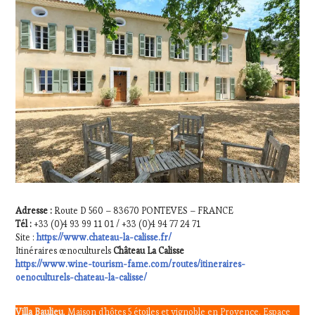
Adresse :
Route D 560 – 83670 PONTEVES – FRANCE
Tél :
+33 (0)4 93 99 11 01 / +33 (0)4 94 77 24 71
Site :
https://www.chateau-la-calisse.fr/
Itinéraires œnoculturels
Château La Calisse
https://www.wine-tourism-fame.com/routes/itineraires-
oenoculturels-chateau-la-calisse/
Villa Baulieu
, Maison d’hôtes 5 étoiles et vignoble en Provence. Espace