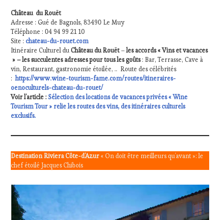
Château du Rouët
Adresse : Gué de Bagnols, 83490 Le Muy
Téléphone : 04 94 99 21 10
Site :
chateau-du-rouet.com
Itinéraire Culturel du
Château du Rouët
–
les accords « Vins et vacances
» – les succulentes adresses pour tous les goûts
: Bar, Terrasse, Cave à
vin, Restaurant, gastronomie étoilée, .. Route des célébrités
:
https://www.wine-tourism-fame.com/routes/itineraires-
oenoculturels-chateau-du-rouet/
Voir l’article :
Sélection des locations de vacances privées « Wine
Tourism Tour » relie les routes des vins, des itinéraires culturels
exclusifs.
Destination Riviera Côte-d’Azur
« On doit être meilleurs qu’avant »: le
chef étoilé Jacques Chibois