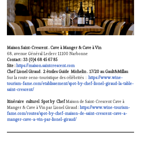
Maison Saint-Crescent . Cave à Manger & Cave à Vin
68, avenue Général Leclerc 11100 Narbonne
Contact : 33 (0)4 68 45 67 85
Site :
https://maison.saintcrescent.com
Chef Lionel Giraud
.
2 étoiles Guide Michelin . 17/20 au Gault&Millau
Sur la route oeno-touristique des célébrités :
https://www.wine-
tourism-fame.com/etablissement/spot-by-chef-lionel-giraud-la-table-
saint-crescent/
Itinéraire culturel Spot by Chef
Maison de Saint-Crescent Cave à
Manger & Cave à Vin par Lionel Giraud :
https://www.wine-tourism-
fame.com/routes/spot-by-chef-maison-de-saint-crescent-cave-a-
manger-cave-a-vin-par-lionel-giraud/