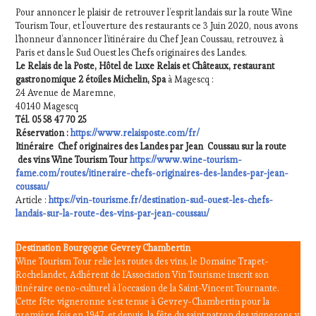
Pour annoncer le plaisir de retrouver l’esprit landais sur la route Wine
Tourism Tour, et l’ouverture des restaurants ce 3 Juin 2020, nous avons
l’honneur d’annoncer l’itinéraire du Chef Jean Coussau, retrouvez à
Paris et dans le Sud Ouest les Chefs originaires des Landes.
Le Relais de la Poste, Hôtel de Luxe Relais et Châteaux, restaurant
gastronomique 2 étoiles Michelin, Spa
à Magescq :
24 Avenue de Maremne,
40140 Magescq
Tél. 05 58 47 70 25
Réservation :
https://www.relaisposte.com/fr/
Itinéraire Chef originaires des Landes par Jean Coussau sur la route
des vins Wine Tourism Tour
https://www.wine-tourism-
fame.com/routes/itineraire-chefs-originaires-des-landes-par-jean-
coussau/
Article :
https://vin-tourisme.fr/destination-sud-ouest-les-chefs-
landais-sur-la-route-des-vins-par-jean-coussau/
Destination Bourgogne Gevrey Chambertin
Wine Tourism Tour relie les routes des vins, le Domaine Trapet-
Rochelandet, Adhérent de l’Association Vin Tourisme inscrit son
itinéraire oeno-culturel à l’occasion de la Saint-Vincent Tournante.
Cette fête vigneronne s’est tenue à Gevrey-Chambertin pour la
première fois en 1947, et depuis, la fête du saint patron des vignerons y