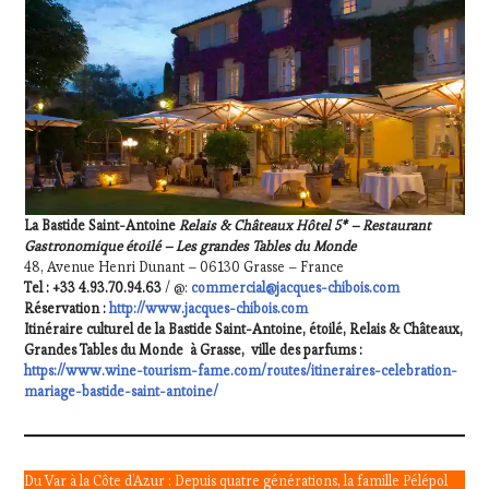
La Bastide Saint-Antoine
Relais & Châteaux Hôtel 5* – Restaurant
Gastronomique étoilé – Les grandes Tables du Monde
48, Avenue Henri Dunant – 06130 Grasse – France
Tel : +33 4.93.70.94.63
/ @:
commercial@jacques-chibois.com
Réservation :
http://www.jacques-chibois.com
Itinéraire culturel de la
Bastide Saint-Antoine, étoilé, Relais & Châteaux,
Grandes Tables du Monde à Grasse, ville des parfums :
https://www.wine-tourism-fame.com/routes/itineraires-celebration-
mariage-bastide-saint-antoine/
Du Var à la Côte d’Azur : Depuis quatre générations, la famille Pélépol