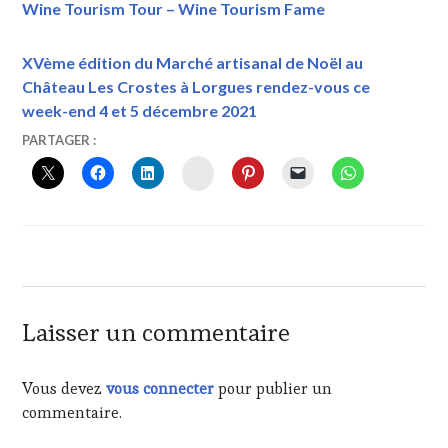
Wine Tourism Tour – Wine Tourism Fame
XVème édition du Marché artisanal de Noël au
Château Les Crostes à Lorgues rendez-vous ce
week-end 4 et 5 décembre 2021
31
VINTOURISME
AOC
PARTAGER :
AOÛT
CÔTES
INSTAGRAM
2021
DE
PROVENCE
,
CINSAULT
,
CLOS
DE
SAINTE
MAXIME
,
GRENACHE
,
Laisser un commentaire
JEAN
LUC
ROCHÉ
,
Vous devez
vous connecter
pour publier un
ROLLE
,
commentaire.
SYRAH
,
VERMENTINO
,