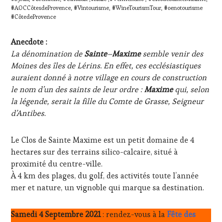
FAME
,
#AOCCôtesdeProvence, #Vintourisme, #WineTourismTour, #oenotourisme
WINETASTINGVOUCHER.COM
#CôtedeProvence
Anecdote :
La dénomination de
Sainte
–
Maxime
semble venir des
Moines des îles de Lérins. En effet, ces ecclésiastiques
auraient donné à notre village en cours de construction
le nom d’un des saints de leur ordre :
Maxime
qui, selon
la légende, serait la fille du Comte de Grasse, Seigneur
d’Antibes.
Le Clos de Sainte Maxime est un petit domaine de 4
hectares sur des terrains silico-calcaire, situé à
proximité du centre-ville.
À 4 km des plages, du golf, des activités toute l’année
mer et nature, un vignoble qui marque sa destination.
Samedi 4 Septembre 2021
: rendez-vous à la
Fête des