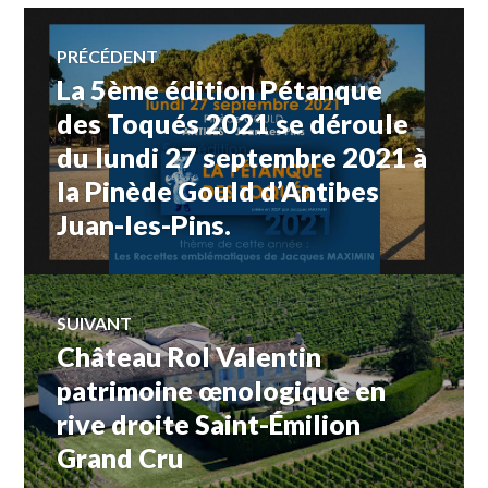
VIN
Navigation
TOURISME
,
PRÉCÉDENT
WINE
TOURISM
La 5ème édition Pétanque
Article
de
TOUR
précédent :
des Toqués 2021 se déroule
du lundi 27 septembre 2021 à
l’article
la Pinède Gould d’Antibes
Juan-les-Pins.
SUIVANT
Château Rol Valentin
Article
Suivant:
patrimoine œnologique en
rive droite Saint-Émilion
Grand Cru