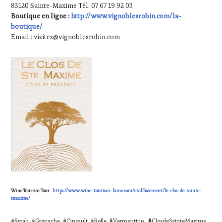
83120 Sainte-Maxime Tél. 07 67 19 92 03
HAUTE
Boutique en ligne :
http://www.vignoblesrobin.com/la-
GASTRONOMIE
boutique/
FRANÇAISE
,
MÉDIAS,
Email : visites@vignoblesrobin.com
PRESSE
ÉCRITE,
RADIO,
TV,
WEB
,
OENOTOURISME
,
PRODUCTEURS
TERROIR
,
PROVENCE
,
SPOT
BY
,
VAR
,
VIGNOBLES
,
WINE
TASTING
Wine Tourism Tour
:
https://www.wine-tourism-fame.com/etablissement/le-clos-de-sainte-
VOUCHER
,
maxime/
WINE
TOURISM
#Syrah, #Grenache, #Cinsault ,#Rolle ,#Vermentino , #ClosdeSainteMaxime,