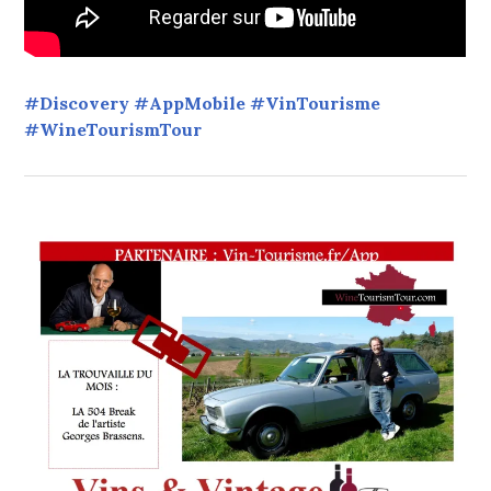
#Discovery #AppMobile #VinTourisme
#WineTourismTour