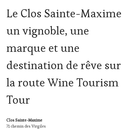
ACTUALITÉS
,
Le Clos Sainte-Maxime
CLUB
:
WINE
un vignoble, une
TASTING
VOUCHER
,
CÔTES-
marque et une
DE-
PROVENCE
,
DOMAINE
destination de rêve sur
VITICOLE,
ADHÉRENT,
VIN
la route Wine Tourism
TOURISME
,
EDITION
LES
Tour
CLÉS
DU
VIN
ET
Clos Sainte-Maxime
DE
71 chemin des Virgiles
LA