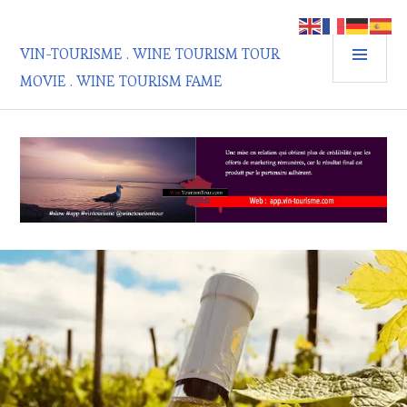
Aller
au
MEN
contenu
VIN-TOURISME . WINE TOURISM TOUR
PRIN
principal
MOVIE . WINE TOURISM FAME