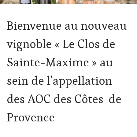
ACTUALITÉS
,
Bienvenue au nouveau
CLUB
:
WINE
vignoble « Le Clos de
TASTING
VOUCHER
,
CÔTES-
Sainte-Maxime » au
DE-
PROVENCE
,
EDITION
sein de l’appellation
LES
CLÉS
DU
des AOC des Côtes-de-
VIN
ET
DE
Provence
LA
HAUTE
GASTRONOMIE
FRANÇAISE
,