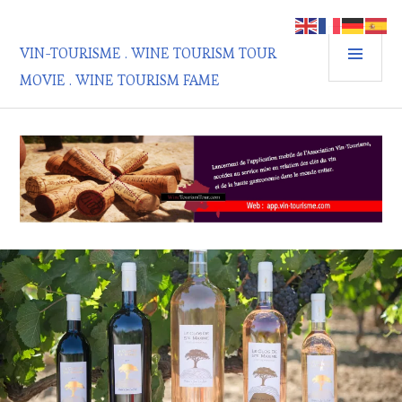
Aller
au
MEN
contenu
VIN-TOURISME . WINE TOURISM TOUR
PRIN
principal
MOVIE . WINE TOURISM FAME