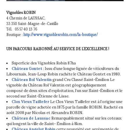
Vignobles ROBIN
4 Chemin de LAUSSAC,
33 350 Saint-Magne-de-Castillo
Tél. 05 57 40 13 76
Boutique :
http://www.vignoblesrobin.com/la-boutique/
UN PARCOURS RAISONNÉ AU SERVICE DE L’EXCELLENCE !
Superficie des Vignobles Robin 87ha
Château Gontet
: Issu d’une longue lignée de viticulteurs du
Libournais, Jean-Loup Robin rachète le Château Gontet en 1980.
Château Rol Valentin
grand Cru Classé Saint-Émilion Le
vignoble du Château Rol Valentin est géographiquement
composé de deux sites d’exploitation, l’un sur Saint-Émilion et le
second sur Saint-Étienne de Lisse.
Clos Vieux Taillefer
Le Clos Vieux Taillefer est à l’origine une
parcelle de vigne achetée en 1875 par la famille ROBIN. Racheté en
août 2008 par Nicolas et Alexandra ROBIN.
Château de Laussac
Remarquablement situé sur les coteaux
qui longent la ville de Saint- Émilion à 8km.
Château Angelot Robin
cette propriété est agrémentée de