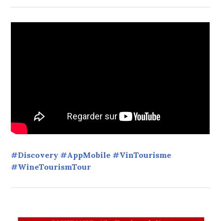
#Discovery #AppMobile #VinTourisme
#WineTourismTour