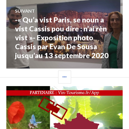
SUIVANT
-« Qu’a vist Paris, se noun a
Article
Suivant:
vist Cassis pou dire : n’ai rèn
vist »- Exposition photo
Cassis par Evan De Sousa
jusqu’au 13 septembre 2020
COLONNE
LATÉRALE