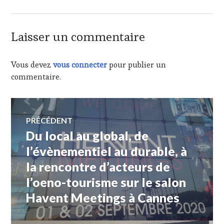
SAINTE-
MAXIME
,
SYRAH
,
Laisser un commentaire
VIGNOBLES
ROBIN
,
VIN
Vous devez
vous connecter
pour publier un
TOURISME
,
commentaire.
VISIT
VAR
,
ŒNOTOURISME
Navigation
PRÉCÉDENT
Du local au global, de
Article
de
précédent :
l’évènementiel au durable, à
la rencontre d’acteurs de
l’article
l’oeno-tourisme sur le salon
Havent Meetings à Cannes