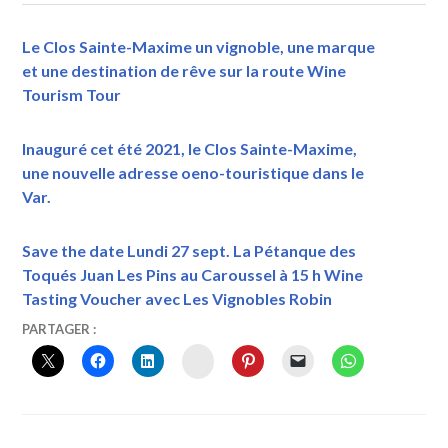
Le Clos Sainte-Maxime un vignoble, une marque
et une destination de rêve sur la route Wine
Tourism Tour
Inauguré cet été 2021, le Clos Sainte-Maxime,
une nouvelle adresse oeno-touristique dans le
Var.
Save the date Lundi 27 sept. La Pétanque des
Toqués Juan Les Pins au Caroussel à 15 h Wine
Tasting Voucher avec Les Vignobles Robin
8
VINTOURISME
#CÔTESDEPROVENCE
,
PARTAGER :
SEPTEMBRE
#SOMMELIER
,
INSTAGRAM
2020
GOLFE
DE
SAINT
TROPEZ
,
GRENACHE
,