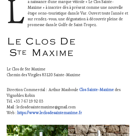
L
a naissance d’une marque viticole « Le Clos Sainte-
MÉDIAS,
Maxime » à inscrire dès à présent comme une nouvelle
PRESSE
étape oeno-touristique dans le Var. Ouvert toute l’année et
ÉCRITE,
sur rendez-vous, une dégustation à découvrir pleine de
RADIO,
promesse dans le Golfe de Saint-Tropez.
TV,
WEB
,
OENOTOURISME
,
PARTENAIRES
VIN
TOURISME
,
PRODUCTEURS
Le Clos de Ste Maxime
TERROIR
,
Chemin des Virgiles 83120 Sainte-Maxime
RESTAURATEUR,
CHEF,
CUISINIER,
Direction Commercial : Arthur Mauboule
Clos Sainte-Maxime
des
ŒNOLOGUE,
Vignobles Robin
SOMMELIER
,
Tél. +33 7 67 19 92 03
VIGNOBLES
,
Mail : leclosdesaintemaxime@gmail.com
WINE
Web :
https://www.leclosdesaintemaxime.fr
TASTING
VOUCHER
,
WINE