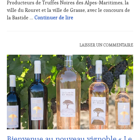
LIVE
Producteurs de Truffes Noires des Alpes-Maritimes, la
STREAMING
,
ville du Rouret et la ville de Grasse, avec le concours de
MÉDIAS,
Le 25ème Marché de la Truffe 
la Bastide …
Continuer de lire
PRESSE
ÉCRITE,
RADIO,
TV,
WEB
,
ACTUALITÉS
,
LAISSER UN COMMENTAIRE
OENOTOURISME
,
CLUB
PARTENAIRES
:
VIN
WINE
TOURISME
,
TASTING
PRODUCTEURS
VOUCHER
,
TERROIR
,
CÔTES-
RESTAURATEUR,
DE-
CHEF,
PROVENCE
,
CUISINIER,
EDITION
ŒNOLOGUE,
LES
SOMMELIER
,
CLÉS
SALONS
DU
INTERNATIONAUX
,
VIN
VIGNOBLES
,
ET
Bienvenue au nouveau vignoble « Le
WINE
DE