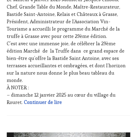
2025
PRODUCTEURS
Chef, Grande Table du Monde, Maître-Restaurateur,
TERROIR
,
Bastide Saint-Antoine, Relais et Châteaux à Grasse,
RESTAURATEUR,
Président, Administrateur de l’Association Vin-
CHEF,
Tourisme a accueilli le programme du Marché de la
CUISINIER,
truffe à Grasse avec pour cette 29ème édition.
ŒNOLOGUE,
SOMMELIER
,
C’est avec une immense joie, de célébrer la 29ème
SALONS
édition Marché de la Truffe dans ce grand espace de
INTERNATIONAUX
,
bien-être qu’offre la Bastide Saint Antoine, avec ses
TASTING
terrasses accueillantes et ombragées, et dont l’horizon
MOVIE
,
sur la nature nous donne le plus beau tableau du
VIGNOBLES
,
WINE
monde.
TASTING
À NOTER :
VOUCHER
,
– dimanche 12 janvier 2025 au cœur du village du
WINE
Un rituel pour débuter la nouvelle
Rouret.
Continuer de lire
TOURISM
FAME
,
WINE
TOURISM
TOUR
,
ACTUALITÉS
,
WINE
CLUB