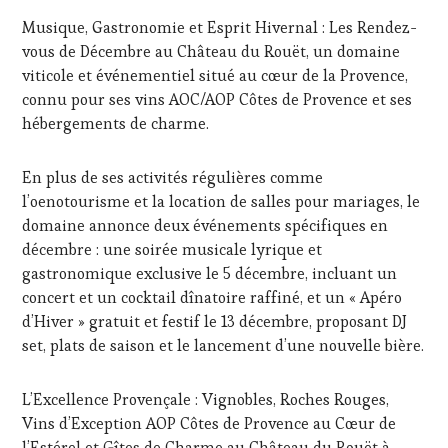
NOVEMBRE
DE
Musique, Gastronomie et Esprit Hivernal : Les Rendez-
2025
LA
vous de Décembre au Château du Rouët, un domaine
HAUTE
viticole et événementiel situé au cœur de la Provence,
GASTRONOMIE
FRANÇAISE
,
connu pour ses vins AOC/AOP Côtes de Provence et ses
INVITATIONS
hébergements de charme.
&
DÉGUSTATIONS,
En plus de ses activités régulières comme
WINE
TASTING
,
l’oenotourisme et la location de salles pour mariages, le
JEU
,
domaine annonce deux événements spécifiques en
MASTERCLASS
,
décembre : une soirée musicale lyrique et
MÉDIAS,
gastronomique exclusive le 5 décembre, incluant un
PRESSE
concert et un cocktail dînatoire raffiné, et un « Apéro
ÉCRITE,
RADIO,
d’Hiver » gratuit et festif le 13 décembre, proposant DJ
TV,
set, plats de saison et le lancement d’une nouvelle bière.
WEB
,
OENOTOURISME
,
PARTENAIRES
L’Excellence Provençale : Vignobles, Roches Rouges,
VIN
Vins d’Exception AOP Côtes de Provence au Cœur de
TOURISME
,
l’Estérel et Gîtes de Charme au Château du Rouët à