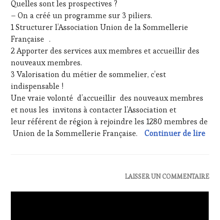
Quelles sont les prospectives ?
PRESSE
2023
ÉCRITE,
– On a créé un programme sur 3 piliers.
RADIO,
1 Structurer l’Association Union de la Sommellerie
TV,
Française .
WEB
,
2 Apporter des services aux membres et accueillir des
OENOTOURISME
,
nouveaux membres.
PARTENAIRES
VIN
3 Valorisation du métier de sommelier, c’est
TOURISME
,
indispensable !
PRODUCTEURS
Une vraie volonté d’accueillir des nouveaux membres
TERROIR
,
et nous les invitons à contacter l’Association et
RESTAURATEUR,
leur référent de région à rejoindre les 1280 membres de
CHEF,
CUISINIER,
Inte
Union de la Sommellerie Française.
Continuer de lire
ŒNOLOGUE,
SOMMELIER
,
SALONS
INTERNATIONAUX
,
ACTUALITÉS
,
LAISSER UN COMMENTAIRE
VIGNOBLES
,
CLUB
WINE
:
TASTING
WINE
VOUCHER
,
TASTING
WINE