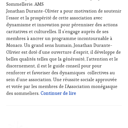
Sommellerie. AMS
RADIO,
TV,
Jonathan Durante-Olivier a pour motivation de soutenir
WEB
,
l’essor et la prospérité de cette association avec
OENOTOURISME
,
dynamisme et innovation pour pérenniser des actions
PARTENAIRES
caritatives et culturelles. Il s’engage auprès de ses
VIN
membres à ancrer un programme incontournable à
TOURISME
,
PRODUCTEURS
Monaco. Un grand sens humain, Jonathan Durante-
TERROIR
,
Olivier est doté d’une ouverture d’esprit, il développe de
RESTAURATEUR,
belles qualités telles que la générosité, l’attention et le
CHEF,
discernement, il est le guide conseil pour pour
CUISINIER,
renforcer et favoriser des dynamiques collectives au
ŒNOLOGUE,
SOMMELIER
,
sein d’une association. Une réussite sociale approuvée
SALONS
et votée par les membres de l’Association monégasque
INTERNATIONAUX
,
Jonathan Durante-Olivier
des sommeliers.
Continuer de lire
VIGNOBLES
,
WINE
TASTING
VOUCHER
,
ACTUALITÉS
,
WINE
CLUB
TOURISM