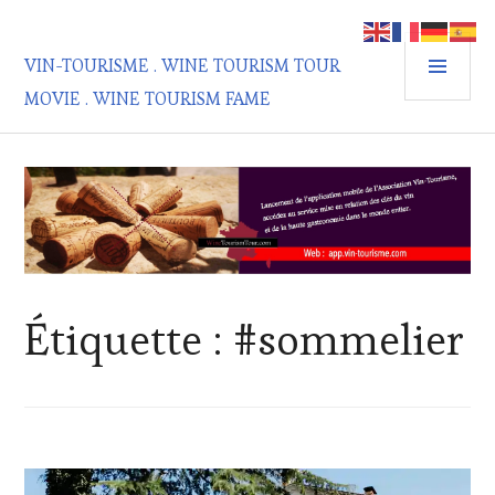
Aller
au
MEN
contenu
VIN-TOURISME . WINE TOURISM TOUR
PRIN
principal
MOVIE . WINE TOURISM FAME
Étiquette :
#sommelier
ACTUALITÉS
,
CHALLENGE