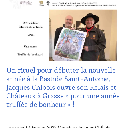
:
FAME
,
WINE
WINE
TASTING
TOURISM
VOUCHER
,
TOUR
,
INVITATIONS
WINETASTINGVOUCHER.COM
&
DÉGUSTATIONS,
WINE
TASTING
,
JEU
,
LIVE
STREAMING
,
Un rituel pour débuter la nouvelle
MASTERCLASS
,
MÉDIAS,
année à la Bastide Saint-Antoine,
PRESSE
Jacques Chibois ouvre son Relais et
ÉCRITE,
RADIO,
Châteaux à Grasse « pour une année
TV,
truffée de bonheur » !
WEB
,
OENOTOURISME
,
PARTENAIRES
11
VIN
JANVIER
Le samedi 4 janvier 2025 Monsieur Jacques Chibois,
TOURISME
,