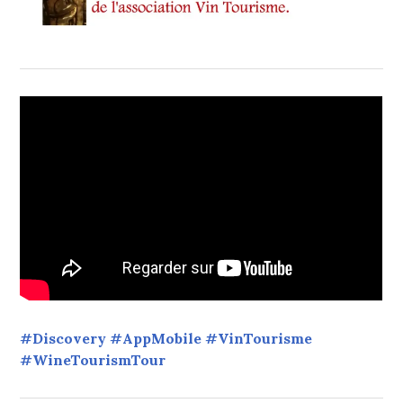
#Discovery #AppMobile #VinTourisme
#WineTourismTour