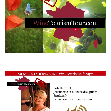
WINE
TASTING
VOUCHER
,
WINE
TOURISM
FAME
,
WINE
TOURISM
TOUR
,
WINETASTINGVOUCHER.COM