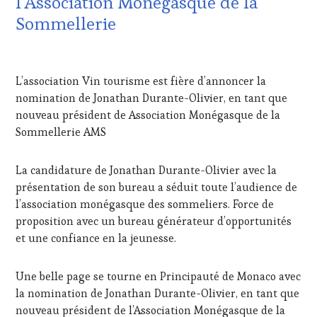
l’Association Monégasque de la
VIN
TOURISME
,
Sommellerie
EDITION
LES
21
CLÉS
AVRIL
DU
L’association Vin tourisme est fière d’annoncer la
2025
VIN
nomination de Jonathan Durante-Olivier, en tant que
ET
nouveau président de Association Monégasque de la
DE
LA
Sommellerie AMS
HAUTE
GASTRONOMIE
La candidature de Jonathan Durante-Olivier avec la
FRANÇAISE
,
présentation de son bureau a séduit toute l’audience de
INVITATIONS
&
l’association monégasque des sommeliers. Force de
DÉGUSTATIONS,
proposition avec un bureau générateur d’opportunités
WINE
et une confiance en la jeunesse.
TASTING
,
JEU
,
MASTERCLASS
,
Une belle page se tourne en Principauté de Monaco avec
MÉDIAS,
la nomination de Jonathan Durante-Olivier, en tant que
PRESSE
nouveau président de l’Association Monégasque de la
ÉCRITE,