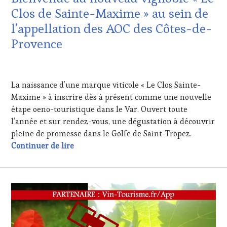
TASTING
LA
Clos de Sainte-Maxime » au sein de
VOUCHER
,
HAUTE
l’appellation des AOC des Côtes-de-
WINE
GASTRONOMIE
TOURISM
FRANÇAISE
,
Provence
FAME
,
MÉDIAS,
WINE
PRESSE
8
TOURISM
ÉCRITE,
SEPTEMBRE
TOUR
,
RADIO,
La naissance d’une marque viticole « Le Clos Sainte-
2020
WINETASTINGVOUCHER.COM
TV,
Maxime » à inscrire dès à présent comme une nouvelle
WEB
,
étape oeno-touristique dans le Var. Ouvert toute
OENOTOURISME
,
PARTENAIRES
l’année et sur rendez-vous, une dégustation à découvrir
VIN
pleine de promesse dans le Golfe de Saint-Tropez.
TOURISME
,
Bienvenue au nouveau vignoble « Le Clos 
Continuer de lire
PRODUCTEURS
TERROIR
,
RESTAURATEUR,
CHEF,
CUISINIER,
ŒNOLOGUE,
SOMMELIER
,
VIGNOBLES
,