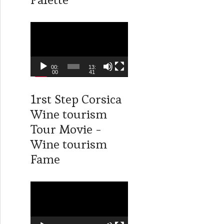
é
o
L
e
c
t
00:
13:
00
41
e
u
1rst Step Corsica
r
Wine tourism
v
i
Tour Movie -
d
Wine tourism
é
Fame
o
L
e
c
t