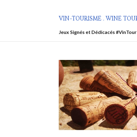
Aller
au
VIN-TOURISME . WINE TOU
contenu
principal
Jeux Signés et Dédicacés #VinTou