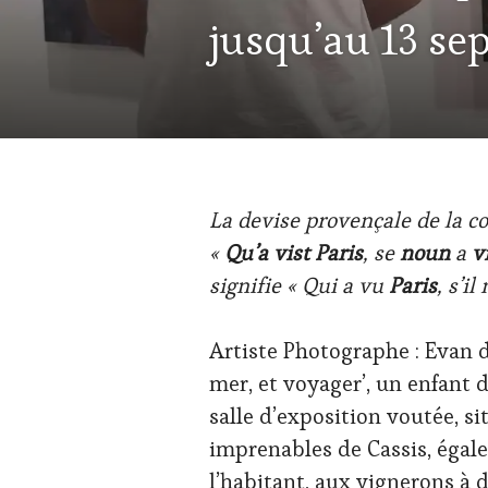
INVITATIONS
jusqu’au 13 s
&
DÉGUSTATIONS,
WINE
TASTING
,
MÉDIAS,
PRESSE
ÉCRITE,
RADIO,
TV,
La devise provençale de la c
WEB
,
«
Qu’a vist Paris
, se
noun
a
v
OENOTOURISME
,
PARTENAIRES
signifie « Qui a vu
Paris
, s’i
VIN
TOURISME
,
PRODUCTEURS
Artiste Photographe : Evan de
TERROIR
,
mer, et voyager’, un enfant de
RESTAURATEUR,
CHEF,
salle d’exposition voutée, si
CUISINIER,
imprenables de Cassis, égale
ŒNOLOGUE,
SOMMELIER
,
l’habitant, aux vignerons à 