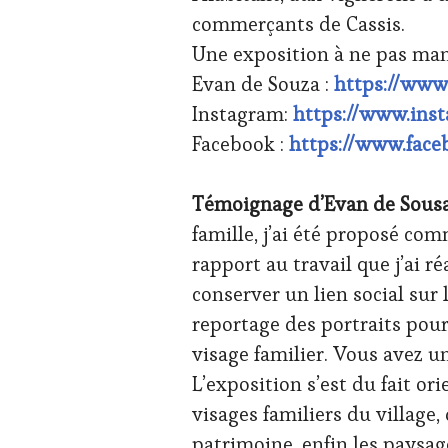
SALONS
commerçants de Cassis.
INTERNATIONAUX
,
WINE
Une exposition à ne pas ma
TOURISM
Evan de Souza :
https://www
FAME
,
WINE
Instagram:
https://www.ins
TOURISM
Facebook :
https://www.fac
TOUR
,
WINETASTINGVOUCHER.COM
Témoignage d’Evan de Sousa
famille, j’ai été proposé co
rapport au travail que j’ai r
conserver un lien social sur
reportage des portraits pou
visage familier. Vous avez 
L’exposition s’est du fait or
visages familiers du village,
patrimoine, enfin les paysage