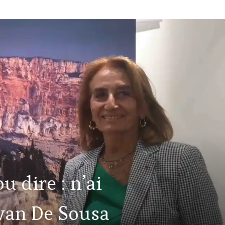
u dire : n’ai
Evan De Sousa