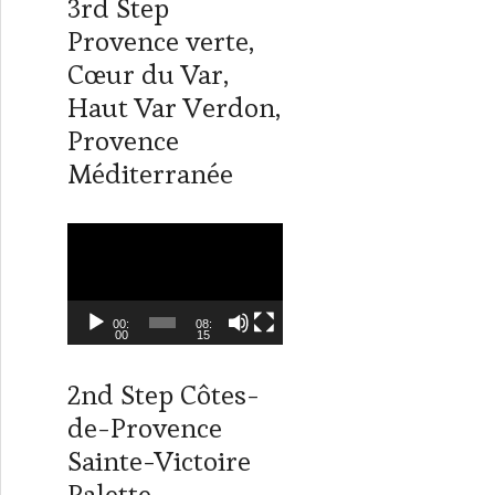
3rd Step
i
n
t
k
Provence verte,
t
e
Cœur du Var,
e
d
r
I
Haut Var Verdon,
n
Provence
Méditerranée
L
e
c
t
00:
08:
00
15
e
u
2nd Step Côtes-
r
de-Provence
v
i
Sainte-Victoire
d
Palette