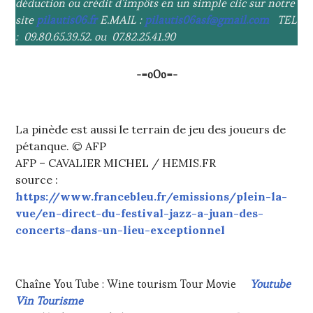
déduction ou crédit d’impôts en un simple clic sur notre
site
pilautis06.fr
E.MAIL :
pilautis06asf@gmail.com
TEL
: 09.80.65.39.52. ou 07.82.25.41.90
-=oOo=-
La pinède est aussi le terrain de jeu des joueurs de
pétanque. © AFP
AFP – CAVALIER MICHEL / HEMIS.FR
source :
https://www.francebleu.fr/emissions/plein-la-
vue/en-direct-du-festival-jazz-a-juan-des-
concerts-dans-un-lieu-exceptionnel
Chaîne You Tube : Wine tourism Tour Movie
Youtube
Vin Tourisme