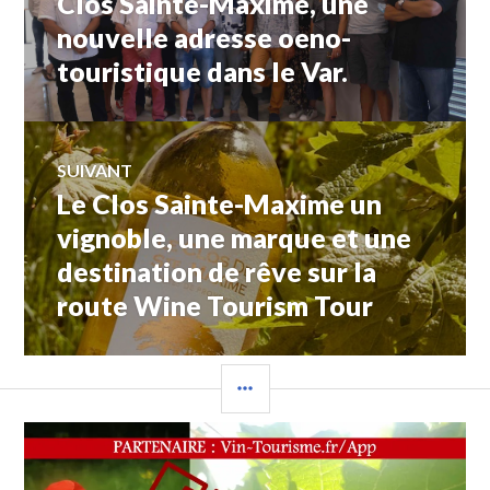
Clos Sainte-Maxime, une
nouvelle adresse oeno-
l’article
touristique dans le Var.
SUIVANT
Le Clos Sainte-Maxime un
Article
Suivant:
vignoble, une marque et une
destination de rêve sur la
route Wine Tourism Tour
COLONNE
LATÉRALE