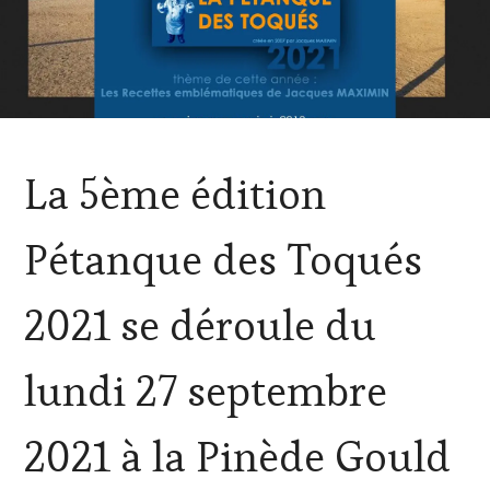
ACTUALITÉS
,
La 5ème édition
CLUB
:
WINE
Pétanque des Toqués
TASTING
VOUCHER
,
DOMAINE
2021 se déroule du
VITICOLE,
ADHÉRENT,
VIN
lundi 27 septembre
TOURISME
,
EDITION
LES
2021 à la Pinède Gould
CLÉS
DU