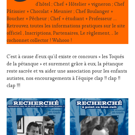
d’hôtel ; Chef + Hôtelier + vigneron ; Chef
TERROIR
,
Pâtissier + Chocolat + Meunier ; Chef Boulanger +
RESTAURATEUR,
CHEF,
Boucher + Pêcheur ; Chef + étudiant + Professeur …
CUISINIER,
Retrouvez toutes les informations pratiques sur le site
ŒNOLOGUE,
officiel , Inscriptions, Partenaires, Le règlement, .. le
SOMMELIER
,
cochonnet collector ! Wahooo !
SALONS
INTERNATIONAUX
,
VIGNOBLES
C’est à cause d’eux qu’il existe ce concours « les Toqués
de la pétanque » et surement grâce à eux, la pétanque
reste sacrée et va aider une association pour les enfants
autistes, nos encouragements à l’équipe clap !! clap !!
clap !!!