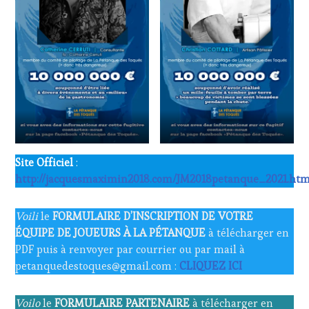
Site Officiel
:
http://jacquesmaximin2018.com/JM2018petanque_2021.htm
Voili
le
FORMULAIRE D’INSCRIPTION DE VOTRE
ÉQUIPE DE JOUEURS À LA PÉTANQUE
à télécharger en
PDF puis à renvoyer par courrier ou par mail à
petanquedestoques@gmail.com :
CLIQUEZ ICI
Voilo
le
FORMULAIRE PARTENAIRE
à télécharger en