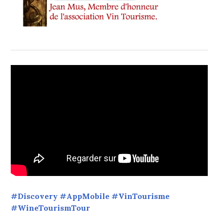
#Discovery #AppMobile #VinTourisme
#WineTourismTour