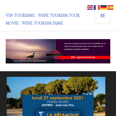
Aller
au
MEN
contenu
VIN-TOURISME . WINE TOURISM TOUR
PRIN
principal
MOVIE . WINE TOURISM FAME