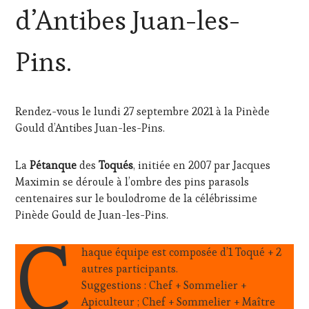
VIN
d’Antibes Juan-les-
ET
DE
LA
Pins.
HAUTE
GASTRONOMIE
FRANÇAISE
,
INVITATIONS
Rendez-vous le lundi 27 septembre 2021 à la Pinède
&
Gould d’Antibes Juan-les-Pins.
DÉGUSTATIONS,
WINE
TASTING
,
La
Pétanque
des
Toqués
, initiée en 2007 par Jacques
MÉDIAS,
Maximin se déroule à l’ombre des pins parasols
PRESSE
ÉCRITE,
centenaires sur le boulodrome de la célébrissime
RADIO,
Pinède Gould de Juan-les-Pins.
TV,
C
WEB
,
haque équipe est composée d’1 Toqué + 2
OENOTOURISME
,
PARTENAIRES
autres participants.
VIN
Suggestions : Chef + Sommelier +
TOURISME
,
Apiculteur ; Chef + Sommelier + Maître
PRODUCTEURS