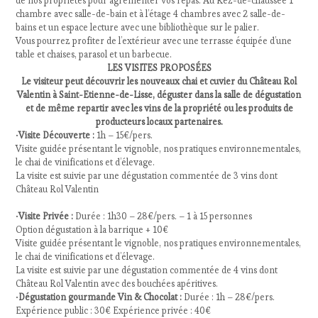
de nos propriétés pour agrémenter vos repas. Au Rez-de-chaussée 1
chambre avec salle-de-bain et à l’étage 4 chambres avec 2 salle-de-
bains et un espace lecture avec une bibliothèque sur le palier.
Vous pourrez profiter de l’extérieur avec une terrasse équipée d’une
table et chaises, parasol et un barbecue.
LES VISITES PROPOSÉES
Le visiteur peut découvrir les nouveaux chai et cuvier du Château Rol
Valentin à Saint-Etienne-de-Lisse, déguster dans la salle de dégustation
et de même repartir avec les vins de la propriété ou les produits de
producteurs locaux partenaires.
•
Visite Découverte :
1h – 15€/pers.
Visite guidée présentant le vignoble, nos pratiques environnementales,
le chai de vinifications et d’élevage.
La visite est suivie par une dégustation commentée de 3 vins dont
Château Rol Valentin
•
Visite Privée :
Durée : 1h30 – 28€/pers. – 1 à 15 personnes
Option dégustation à la barrique + 10€
Visite guidée présentant le vignoble, nos pratiques environnementales,
le chai de vinifications et d’élevage.
La visite est suivie par une dégustation commentée de 4 vins dont
Château Rol Valentin avec des bouchées apéritives.
•
Dégustation gourmande Vin & Chocolat :
Durée : 1h – 28€/pers.
Expérience public : 30€ Expérience privée : 40€