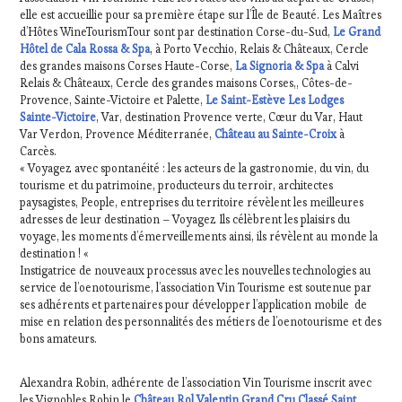
elle est accueillie pour sa première étape sur l’Île de Beauté. Les Maîtres
d’Hôtes WineTourismTour sont par destination Corse-du-Sud,
Le Grand
Hôtel de Cala Rossa & Spa
, à Porto Vecchio, Relais & Châteaux, Cercle
des grandes maisons Corses Haute-Corse,
La Signoria & Spa
à Calvi
Relais & Châteaux, Cercle des grandes maisons Corses,, Côtes-de-
Provence, Sainte-Victoire et Palette,
Le Saint-Estève Les Lodges
Sainte-Victoire
, Var, destination Provence verte, Cœur du Var, Haut
Var Verdon, Provence Méditerranée,
Château au Sainte-Croix
à
Carcès.
« Voyagez avec spontanéité : les acteurs de la gastronomie, du vin, du
tourisme et du patrimoine, producteurs du terroir, architectes
paysagistes, People, entreprises du territoire révèlent les meilleures
adresses de leur destination – Voyagez Ils célèbrent les plaisirs du
voyage, les moments d’émerveillements ainsi, ils révèlent au monde la
destination ! «
Instigatrice de nouveaux processus avec les nouvelles technologies au
service de l’oenotourisme, l’association Vin Tourisme est soutenue par
ses adhérents et partenaires pour développer l’application mobile de
mise en relation des personnalités des métiers de l’oenotourisme et des
bons amateurs.
Alexandra Robin, adhérente de l’association Vin Tourisme inscrit avec
les Vignobles Robin le
Château Rol Valentin Grand Cru Classé Saint