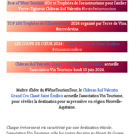
Best of Wine Tourism
d’Or et Trophées de l’oenotourisme pour l’atelier
FAME
,
Verre-Tigineux Château Rol Valentin
#bestofwinetourism
WINE
TOURISM
TOUR
,
TOP 100 Trophées de l’Œnotourisme
2024 organisé par Terre de Vins.
WINETASTINGVOUCHER.COM
#terredevins
LES COUPS DE CŒUR 2024 :
Coupe des crus de Saint-Émilion
#vinssaintemilion
Château Rol Valentin Grand Cru Classé Saint Émilion
accueille
l’association Vin Tourisme lundi 10 juin 2024.
Maître d’hôte du #WineTourismTour, le
Château Rol Valentin
Grand Cru Classé Saint Émilion
accueille l’association Vin Tourisme,
pour révéler la destination pour sa première en région Nouvelle-
Aquitaine.
Chaque événement est caractérisé par une destination viticole,
l’association Vin Tourisme relie les routes des vins au départ de Grasse,