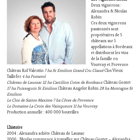
Deux vignerons :
Alexandra & Nicolas
Robin
Ces deux vignerons
passionnés sont
propriétaires de 5
châteaux sur 5
appellations à Bordeaux
et distribuent les vins
de la famille en
Vouvray et Provence
Château Rol Valentin
7 ha St Emilion Grand Cru Classé
Clos Vieux
Taillefer
4 ha Pomerol
Château de Laussac 12 ha Castillon Cotes de Bordeaux
Château Gontet
17 ha Puisseguin St Emilion
Château Angelot Robin
28 ha Montagne St
Emilion
Le Clos de Sainte Maxime 7 ha Côtes de Provence
Le Domaine La Croix des Vainqueurs 11 ha Vouvray
Production annuelle : 400 000 bouteilles
L’histoire
2004 : Alexandra achète Château de Laussac
2006 : Nicolas commence à travailler sur Château Gontet – Alexandra