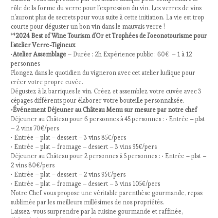
rôle de la forme du verre pour l’expression du vin. Les verres de vins
n’auront plus de secrets pour vous suite à cette initiation. La vie est trop
courte pour déguster un bon vin dans le mauvais verre !
**
2024 Best of Wine Tourism d’Or et Trophées de l’oeonotourisme pour
l’atelier Verre-Tigineux
•
Atelier Assemblage
– Durée : 2h Expérience public : 60€ – 1 à 12
personnes
Plongez dans le quotidien du vigneron avec cet atelier ludique pour
créer votre propre cuvée.
Dégustez à la barriques le vin. Créez et assemblez votre cuvée avec 3
cépages différents pour élaborer votre bouteille personnalisée.
•Événement Déjeuner au Château Menu sur mesure par notre chef
Déjeuner au Château pour 6 personnes à 45 personnes : • Entrée – plat
– 2 vins 70€/pers
• Entrée – plat – dessert – 3 vins 85€/pers
• Entrée – plat – fromage – dessert – 3 vins 95€/pers
Déjeuner au Château pour 2 personnes à 5 personnes : • Entrée – plat –
2 vins 80€/pers
• Entrée – plat – dessert – 2 vins 95€/pers
• Entrée – plat – fromage – dessert – 3 vins 105€/pers
Notre Chef vous propose une véritable parenthèse gourmande, repas
sublimée par les meilleurs millésimes de nos propriétés.
Laissez-vous surprendre par la cuisine gourmande et raffinée,