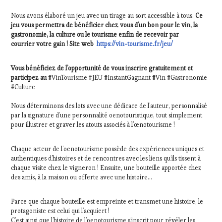
Nous avons élaboré un jeu avec un tirage au sort accessible à tous.
Ce
jeu vous permettra de bénéficier chez vous d’un bon pour le vin, la
gastronomie, la culture ou le tourisme enfin de recevoir par
courrier votre gain ! Site web
https://vin-tourisme.fr/jeu/
Vous bénéficiez de l’opportunité de vous inscrire gratuitement et
participez au
#VinTourisme #JEU #InstantGagnant #Vin #Gastronomie
#Culture
Nous déterminons des lots avec une dédicace de l’auteur, personnalisé
par la signature d’une personnalité oenotouristique, tout simplement
pour illustrer et graver les atouts associés à l’œnotourisme !
Chaque acteur de l’oenotourisme possède des expériences uniques et
authentiques d’histoires et de rencontres avec les liens qu’ils tissent à
chaque visite chez le vigneron ! Ensuite, une bouteille apportée chez
des amis, à la maison ou offerte avec une histoire…
Parce que chaque bouteille est empreinte et transmet une histoire, le
protagoniste est celui qui l’acquiert !
C’est ainsi que l’histoire de l’oenotourisme s’inscrit pour révéler les