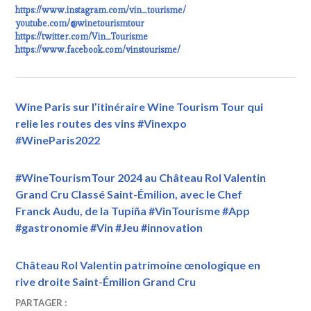
https://www.instagram.com/
vin_tourisme
/
youtube.com/@winetourismtour
https://twitter.com/Vin_Tourisme
https://www.facebook.com/vinstourisme/
Wine Paris sur l’itinéraire Wine Tourism Tour qui
relie les routes des vins #Vinexpo
#WineParis2022
#WineTourismTour 2024 au Château Rol Valentin
Grand Cru Classé Saint-Émilion, avec le Chef
Franck Audu, de la Tupiña #VinTourisme #App
#gastronomie #Vin #Jeu #innovation
Château Rol Valentin patrimoine œnologique en
rive droite Saint-Émilion Grand Cru
1
VINTOURISME
#PRESTIGE
,
PARTAGER :