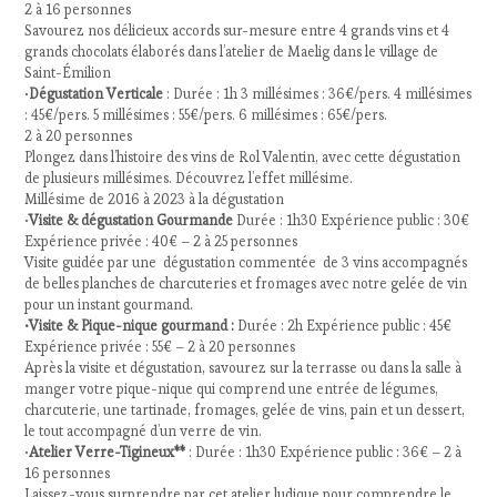
2 à 16 personnes
Savourez nos délicieux accords sur-mesure entre 4 grands vins et 4
grands chocolats élaborés dans l’atelier de Maelig dans le village de
Saint-Émilion
•
Dégustation Verticale
: Durée : 1h 3 millésimes : 36€/pers. 4 millésimes
: 45€/pers. 5 millésimes : 55€/pers. 6 millésimes : 65€/pers.
2 à 20 personnes
Plongez dans l’histoire des vins de Rol Valentin, avec cette dégustation
de plusieurs millésimes. Découvrez l’effet millésime.
Millésime de 2016 à 2023 à la dégustation
•
Visite & dégustation Gourmande
Durée : 1h30 Expérience public : 30€
Expérience privée : 40€ – 2 à 25 personnes
Visite guidée par une dégustation commentée de 3 vins accompagnés
de belles planches de charcuteries et fromages avec notre gelée de vin
pour un instant gourmand.
•
Visite
& Pique-nique gourmand :
Durée : 2h Expérience public : 45€
Expérience privée : 55€ – 2 à 20 personnes
Après la visite et dégustation, savourez sur la terrasse ou dans la salle à
manger votre pique-nique qui comprend une entrée de légumes,
charcuterie, une tartinade, fromages, gelée de vins, pain et un dessert,
le tout accompagné d’un verre de vin.
•
Atelier Verre-Tigineux**
: Durée : 1h30 Expérience public : 36€ – 2 à
16 personnes
Laissez-vous surprendre par cet atelier ludique pour comprendre le