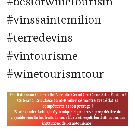
#bestofwinetourism
RADIO,
TV,
#vinssaintemilion
WEB
,
OENOTOURISME
,
PARTENAIRES
#terredevins
VIN
TOURISME
,
PRODUCTEURS
#vintourisme
TERROIR
,
RESTAURATEUR,
CHEF,
#winetourismtour
CUISINIER,
ŒNOLOGUE,
SOMMELIER
,
SALONS
Félicitations au Château Rol Valentin Grand Cru Classé Saint Émilion !
INTERNATIONAUX
,
Ce Grand Cru Classé Saint-Émilion démontre avec éclat sa
VIGNOBLES
,
compétitivité et son prestige !
WINE
Et Alexandra Robin, la dynamique et proactive propriétaire du
TASTING
vignoble récolte les fruits de ses efforts et reçoit les distinctions des
VOUCHER
,
institutions de l’œnotourisme !
WINE
TOURISM