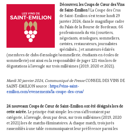
Découvrez les Coups de Cœur des Vins
de Saint-Emilion !
La Coupe des Crus
de Saint-Emilion s’est tenue lundi 29
janvier 2024, dans le magnifique cadre
du Palais de la Bourse de Bordeaux. 66
professionnels du vin (courtiers,
négociants, œnologues, sommeliers,
cavistes, restaurateurs, journalistes
spécialisés…) et amateurs éclairés
(membres de clubs d’œnologie/sommellerie, étudiants en écoles de
sommellerie) ont ainsi eu la responsabilité de juger 121 vins lors de
dégustations à l’aveugle sur trois millésimes (2019, 2020 et 2021).
Mardi 30 janvier 2024, Communiqué de Presse
CONSEIL DES VINS DE
SAINT-EMILION source :
https://vins-saint-
emilion.com/evenements/la-coupe-des-crus/
24 nouveaux Coups de Cœur de Saint-Emilion ont été désignés lors de
cette soirée.
Le principe était simple: les crus s’affrontaient par
catégorie, à l’aveugle, deux par deux, sur trois millésimes (2019, 2020
et 2021) lors de matchs éliminatoires. A chaque match, trois jurés
rassemblés à une table communiquaient leur préférence parmi les