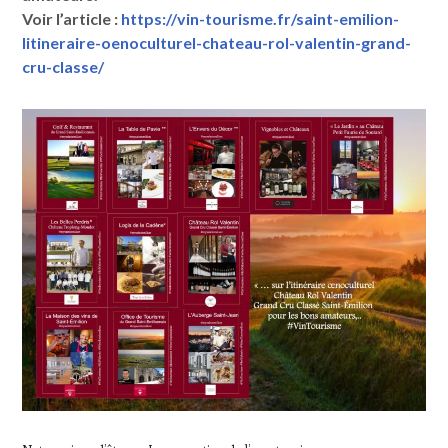
Voir l’article :
https://vin-tourisme.fr/saint-emilion-
litineraire-oenoculturel-chateau-rol-valentin-grand-
cru-classe/