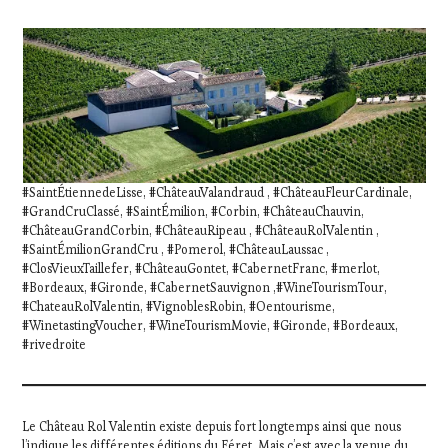
#SaintÉtiennedeLisse, #ChâteauValandraud , #ChâteauFleurCardinale,
#GrandCruClassé, #SaintÉmilion, #Corbin, #ChâteauChauvin,
#ChâteauGrandCorbin, #ChâteauRipeau , #ChâteauRolValentin ,
#SaintÉmilionGrandCru , #Pomerol, #ChâteauLaussac ,
#ClosVieuxTaillefer, #ChâteauGontet, #CabernetFranc, #merlot,
#Bordeaux, #Gironde, #CabernetSauvignon ,#WineTourismTour,
#ChateauRolValentin, #VignoblesRobin, #Oentourisme,
#WinetastingVoucher, #WineTourismMovie, #Gironde, #Bordeaux,
#rivedroite
Le Château Rol Valentin existe depuis fort longtemps ainsi que nous
l’indique les différentes éditions du Féret. Mais c’est avec la venue du