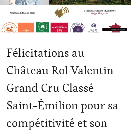
ACTUALITÉS
,
Félicitations au
CHALLENGE
HORS
ZONE
Château Rol Valentin
DE
CONFORT
,
CLUB
Grand Cru Classé
:
WINE
TASTING
Saint-Émilion pour sa
VOUCHER
,
CÔTES-
DE-
compétitivité et son
PROVENCE
,
DOMAINE