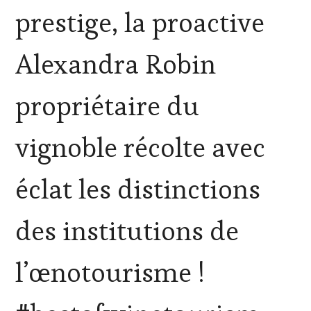
VITICOLE,
prestige, la proactive
ADHÉRENT,
VIN
TOURISME
,
Alexandra Robin
EDITION
LES
CLÉS
propriétaire du
DU
VIN
ET
vignoble récolte avec
DE
LA
HAUTE
éclat les distinctions
GASTRONOMIE
FRANÇAISE
,
INVITATIONS
des institutions de
&
DÉGUSTATIONS,
WINE
l’œnotourisme !
TASTING
,
MÉDIAS,
PRESSE
ÉCRITE,