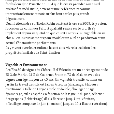
footballeur Eric Prissette en 1994 que le cru va prendre son envol
qualitatif et médiatique, devenant une référence reconnue
internationalement et noté au plus haut par les plus grands
dégustateurs.
Quand Alexandra et Nicolas Robin achètent le cru en 2009, ils y voient
l’occasion de continuer l’effort qualitatif réalisé sur le cru. Ils s’y
impliquent depuis au quotidien que ce soit en travail au vignoble ou au
chai ou en investissements pour modeler un outil de production et un
accueil Œnotourisme performants.
Ils y vivent avec leurs enfants faisant ainsi vivre la tradition des
propriétés familiales de Saint-Émilion.
Vignoble et Environnement
Les 7 ha 30 de vignes du Château Rol Valentin ont un encépagement de
78 % de Merlot, 15 % de Cabernet Franc et 7% de Malbec avec des
vignes d’un âge moyen de 40 ans. Un vignoble travaillé comme un
jardin Le travail des sols est fait en 4 façons (chaussage, 4 labours
traditionnels, taille en Guyot simple et double, ébourgeonnage,
épamprage, taille adaptée en fonction de la vigueur du pied, sélection
des grappes (éclaircissage) dès la floraison jusqu’à mi-véraison,
effeuillage complexe de juin (nouaison) jusqu’au 10 à 15 aout (véraison).