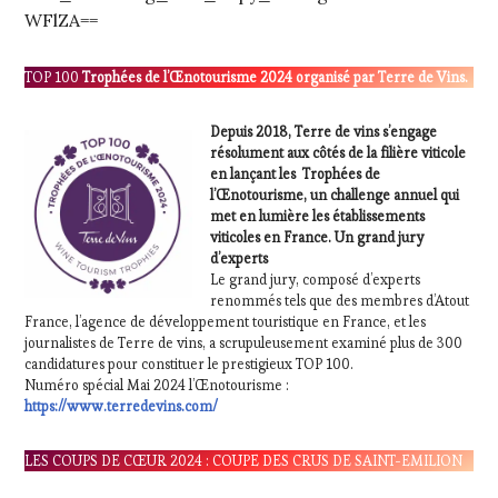
WFlZA==
TOP 100
Trophées de l’Œnotourisme 2024 organisé par Terre de Vins.
Depuis 2018, Terre de vins s’engage
résolument aux côtés de la filière viticole
en lançant les Trophées de
l’Œnotourisme, un challenge annuel qui
met en lumière les établissements
viticoles en France.
Un grand jury
d’experts
Le grand jury, composé d’experts
renommés tels que des membres d’Atout
France, l’agence de développement touristique en France, et les
journalistes de Terre de vins, a scrupuleusement examiné plus de 300
candidatures pour constituer le prestigieux TOP 100.
Numéro spécial Mai 2024 l’Œnotourisme :
https://www.terredevins.com/
LES COUPS DE CŒUR 2024 : COUPE DES CRUS DE SAINT-EMILION