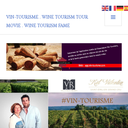
Aller
au
MEN
contenu
VIN-TOURISME . WINE TOURISM TOUR
PRIN
principal
MOVIE . WINE TOURISM FAME