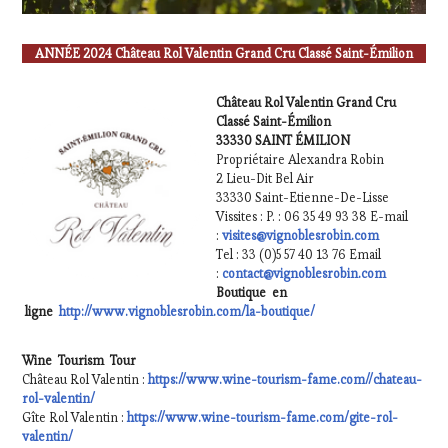
ANNÉE 2024
Château Rol Valentin Grand Cru Classé Saint-Émilion
Château Rol Valentin Grand Cru
Classé Saint-Émilion
33330 SAINT ÉMILION
Propriétaire Alexandra Robin
2 Lieu-Dit Bel Air
33330 Saint-Etienne-De-Lisse
Vissites : P. : 06 35 49 93 38 E-mail
:
visites@vignoblesrobin.com
Tel : 33 (0)5 57 40 13 76 Email
:
contact@vignoblesrobin.com
Boutique en
ligne
http://www.vignoblesrobin.com/la-boutique/
Wine Tourism Tour
Château Rol Valentin :
https://www.wine-tourism-fame.com//chateau-
rol-valentin/
Gîte Rol Valentin :
https://www.wine-tourism-fame.com/gite-rol-
valentin/