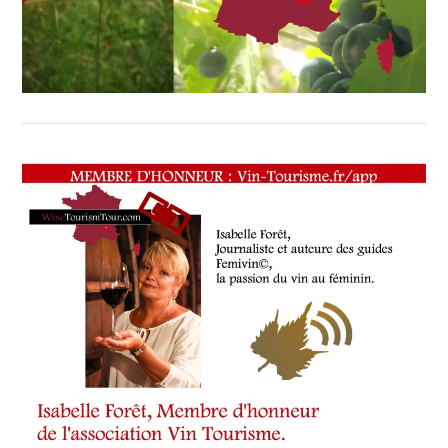
VALENTIN
,
CHÂTEAUCHAUVIN
,
CHÂTEAUFLEURCARDINALE
,
CHÂTEAUGONTET
,
CHÂTEAUGRANDCORBIN
,
CHÂTEAULAUSSAC
,
CHÂTEAURIPEAU
,
CHÂTEAUROLVALENTIN
,
CHÂTEAUVALANDRAUD
,
CHÂTEAU ROL
VALENTIN
GRAND CRU CLASSÉ
SAINT
ÉMILION
,
CLOS
SAINTE-
MAXIME
DANS
LE
VAR
,
CLOS
VIEUX