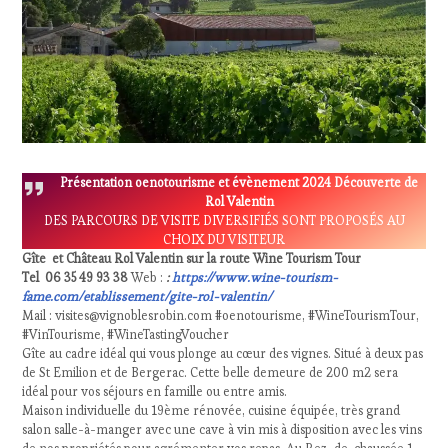
Présentation oenotourisme et évènement 2024 Découverte de
Rol Valentin
DES PARCOURS DE VISITE DIVERSIFIÉS SONT PROPOSÉS AU
CHOIX DU VISITEUR
Gîte et Château Rol Valentin sur la route Wine Tourism Tour
Tel 06 35 49 93 38
Web :
:
https://www.wine-tourism-
fame.com/etablissement/gite-rol-valentin/
Mail : visites@vignoblesrobin.com #oenotourisme, #WineTourismTour,
#VinTourisme, #WineTastingVoucher
Gîte au cadre idéal qui vous plonge au cœur des vignes. Situé à deux pas
de St Emilion et de Bergerac. Cette belle demeure de 200 m2 sera
idéal pour vos séjours en famille ou entre amis.
Maison individuelle du 19ème rénovée, cuisine équipée, très grand
salon salle-à-manger avec une cave à vin mis à disposition avec les vins