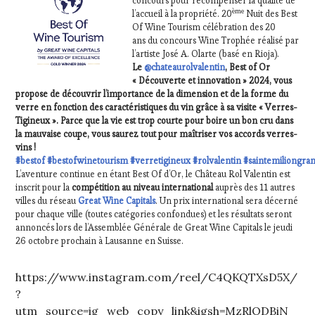
concours pour récompenser la qualité de
ème
l’accueil à la propriété. 20
Nuit des Best
Of Wine Tourism célébration des 20
ans du concours Wine Trophée réalisé par
l’artiste José A. Olarte (basé en Rioja).
Le
@chateaurolvalentin
, Best of Or
« Découverte et innovation » 2024, vous
propose de découvrir l’importance de la dimension et de la forme du
verre en fonction des caractéristiques du vin grâce à sa visite « Verres-
Tigineux ». Parce que la vie est trop courte pour boire un bon cru dans
la mauvaise coupe, vous saurez tout pour maîtriser vos accords verres-
vins !
#bestof
#bestofwinetourism
#verretigineux
#rolvalentin
#saintemiliongra
L’aventure continue en étant Best Of d’Or, le Château Rol Valentin est
inscrit pour la
compétition au
niveau international
auprès des 11 autres
villes du réseau
Great Wine Capitals
. Un prix international sera décerné
pour chaque ville (toutes catégories confondues) et les résultats seront
annoncés lors de l’Assemblée Générale de Great Wine Capitals le jeudi
26 octobre prochain à Lausanne en Suisse.
https://www.instagram.com/reel/C4QKQTXsD5X/
?
utm_source=ig_web_copy_link&igsh=MzRlODBiN