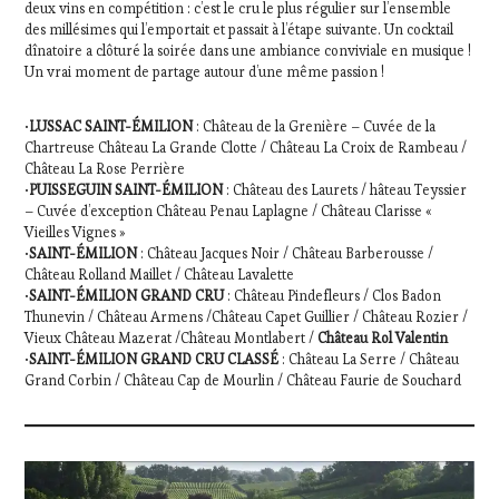
deux vins en compétition : c’est le cru le plus régulier sur l’ensemble
des millésimes qui l’emportait et passait à l’étape suivante. Un cocktail
dînatoire a clôturé la soirée dans une ambiance conviviale en musique !
Un vrai moment de partage autour d’une même passion !
•
LUSSAC SAINT-ÉMILION
: Château de la Grenière – Cuvée de la
Chartreuse Château La Grande Clotte / Château La Croix de Rambeau /
Château La Rose Perrière
•
PUISSEGUIN SAINT-ÉMILION
: Château des Laurets / hâteau Teyssier
– Cuvée d’exception Château Penau Laplagne / Château Clarisse «
Vieilles Vignes »
•
SAINT-ÉMILION
: Château Jacques Noir / Château Barberousse /
Château Rolland Maillet / Château Lavalette
•
SAINT-ÉMILION GRAND CRU
: Château Pindefleurs / Clos Badon
Thunevin / Château Armens /Château Capet Guillier / Château Rozier /
Vieux Château Mazerat /Château Montlabert /
Château Rol Valentin
•
SAINT-ÉMILION GRAND CRU CLASSÉ
: Château La Serre / Château
Grand Corbin / Château Cap de Mourlin / Château Faurie de Souchard