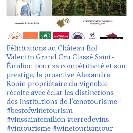
CLUB
INTERNATIONAUX
,
:
TASTING
WINE
MOVIE
,
TASTING
VIGNOBLES
,
VOUCHER
,
WINE
CÔTES-
TASTING
DE-
VOUCHER
,
PROVENCE
,
Félicitations au Château Rol
WINE
DOMAINE
TOURISM
VITICOLE,
Valentin Grand Cru Classé Saint-
FAME
,
ADHÉRENT,
Émilion pour sa compétitivité et son
WINE
VIN
TOURISM
TOURISME
,
prestige, la proactive Alexandra
TOUR
,
EDITION
Robin propriétaire du vignoble
WINE
LES
TOURISM
CLÉS
récolte avec éclat les distinctions
TOUR
DU
des institutions de l’œnotourisme !
MOVIE
,
VIN
WINETASTINGVOUCHER.COM
ET
#bestofwinetourism
DE
#vinssaintemilion #terredevins
LA
HAUTE
#vintourisme #winetourismtour
GASTRONOMIE