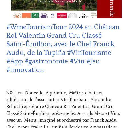
MOVIE
,
CÔTES-
VIGNOBLES
,
DE-
WINE
PROVENCE
,
TASTING
DOMAINE
#WineTourismTour 2024 au Château
VOUCHER
,
VITICOLE,
WINE
ADHÉRENT,
Rol Valentin Grand Cru Classé
TOURISM
VIN
Saint-Émilion, avec le Chef Franck
FAME
,
TOURISME
,
WINE
EDITION
Audu, de la Tupiña #VinTourisme
TOURISM
LES
#App #gastronomie #Vin #Jeu
TOUR
,
CLÉS
WINE
DU
#innovation
TOURISM
VIN
TOUR
ET
21
MOVIE
,
DE
AVRIL
WINETASTINGVOUCHER.COM
LA
2024, en Nouvelle Aquitaine, Maître d’hôte et
2024
HAUTE
adhérente de l’association Vin Tourisme, Alexandra
GASTRONOMIE
Robin Propriétaire Château Rol Valentin, Grand Cru
FRANÇAISE
,
INVITATIONS
Classé Saint-Émilion, présente les Accords Mets et Vins
&
avec un Menu, imaginé et orchestré par Franck Audu,
DÉGUSTATIONS,
Chef, propriétaire,La Tupiña à Bordeaux, Ambassadeur