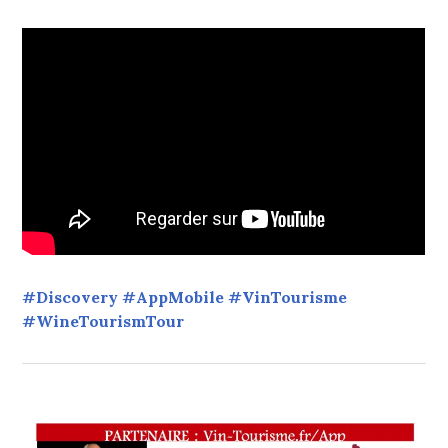
#Discovery #AppMobile #VinTourisme
#WineTourismTour