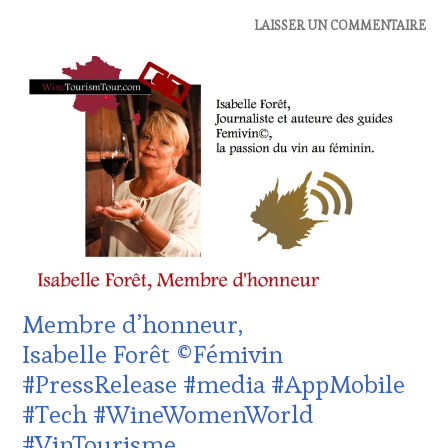
ACTUALITÉS
,
LAISSER UN COMMENTAIRE
CLUB
:
WINE
TASTING
VOUCHER
,
DOMAINE
VITICOLE,
ADHÉRENT,
VIN
TOURISME
,
EDITION
LES
CLÉS
DU
Membre d’honneur,
VIN
ET
Isabelle Forêt ©Fémivin
DE
#PressRelease #media #AppMobile
LA
HAUTE
#Tech #WineWomenWorld
GASTRONOMIE
#VinTourisme
FRANÇAISE
,