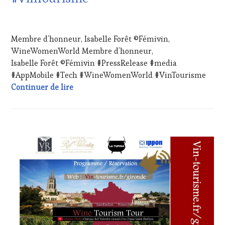
INVITATIONS
&
29
DÉGUSTATIONS,
AVRIL
Membre d’honneur, Isabelle Forêt ©Fémivin,
WINE
2024
TASTING
,
WineWomenWorld Membre d’honneur,
LIVE
Isabelle Forêt ©Fémivin #PressRelease #media
STREAMING
,
#AppMobile #Tech #WineWomenWorld #VinTourisme
MASTERCLASS
,
Membre d’honneur, Isabelle Forêt ©Fém
Continuer de lire
OENOTOURISME
,
PARTENAIRES
VIN
TOURISME
,
PRODUCTEURS
CHALLENGE
TERROIR
,
HORS
RESTAURATEUR,
ZONE
CHEF,
DE
CUISINIER,
CONFORT
,
ŒNOLOGUE,
CLUB
SOMMELIER
,
:
SALONS
WINE
INTERNATIONAUX
,
TASTING
TASTING
VOUCHER
,