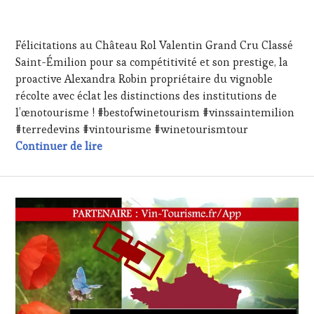
FRANÇAISE
,
1
INVITATIONS
AVRIL
&
Félicitations au Château Rol Valentin Grand Cru Classé
2024
DÉGUSTATIONS,
Saint-Émilion pour sa compétitivité et son prestige, la
WINE
proactive Alexandra Robin propriétaire du vignoble
TASTING
,
MÉDIAS,
récolte avec éclat les distinctions des institutions de
PRESSE
l’œnotourisme ! #bestofwinetourism #vinssaintemilion
ÉCRITE,
#terredevins #vintourisme #winetourismtour
RADIO,
Félicitations au Château Rol Valentin Gra
Continuer de lire
TV,
WEB
,
OENOTOURISME
,
PARTENAIRES
VIN
TOURISME
,
PRODUCTEURS
TERROIR
,
RESTAURATEUR,
CHEF,
CUISINIER,
ŒNOLOGUE,