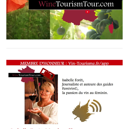
SOMMELIER
,
SALONS
INTERNATIONAUX
,
VIGNOBLES
,
WINE
TASTING
VOUCHER
,
WINE
TOURISM
FAME
,
WINE
TOURISM
TOUR
,
WINETASTINGVOUCHER.COM