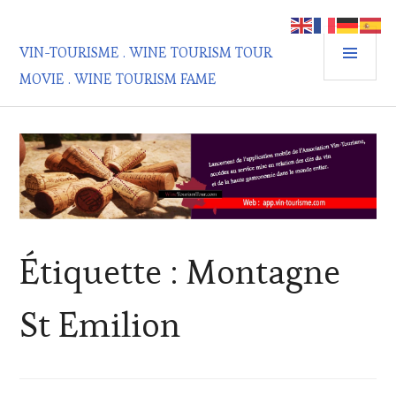
Aller
au
MEN
contenu
VIN-TOURISME . WINE TOURISM TOUR
PRIN
principal
MOVIE . WINE TOURISM FAME
Étiquette :
Montagne
St Emilion