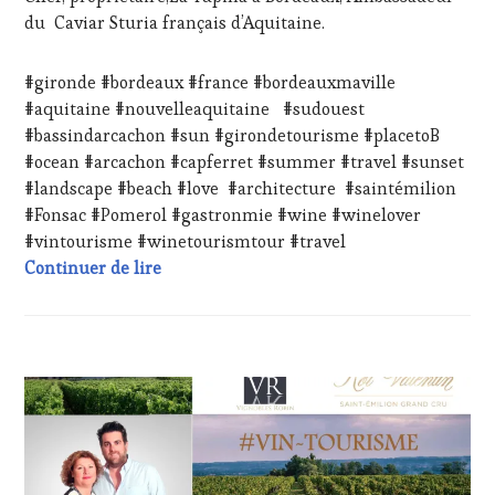
WINE
du Caviar Sturia français d’Aquitaine.
TASTING
,
LIVE
STREAMING
,
#gironde #bordeaux #france #bordeauxmaville
MASTERCLASS
,
#aquitaine #nouvelleaquitaine #sudouest
MÉDIAS,
#bassindarcachon #sun #girondetourisme #placetoB
PRESSE
#ocean #arcachon #capferret #summer #travel #sunset
ÉCRITE,
RADIO,
#landscape #beach #love #architecture #saintémilion
TV,
#Fonsac #Pomerol #gastronmie #wine #winelover
WEB
,
#vintourisme #winetourismtour #travel
OENOTOURISME
,
#WineTourismTour 2024 au Château Rol Va
Continuer de lire
PARTENAIRES
VIN
TOURISME
,
PRODUCTEURS
TERROIR
,
ACTUALITÉS
,
RESTAURATEUR,
CHALLENGE
CHEF,
HORS
CUISINIER,
ZONE
ŒNOLOGUE,
DE
SOMMELIER
,
CONFORT
,
SALONS