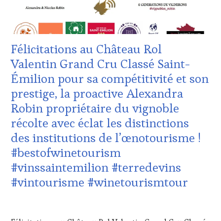
VIGNOBLES
,
VOUCHER
,
WINE
CÔTES-
TASTING
DE-
VOUCHER
,
PROVENCE
,
Félicitations au Château Rol
WINE
DOMAINE
TOURISM
VITICOLE,
Valentin Grand Cru Classé Saint-
FAME
,
ADHÉRENT,
Émilion pour sa compétitivité et son
WINE
VIN
TOURISM
TOURISME
,
prestige, la proactive Alexandra
TOUR
,
EDITION
Robin propriétaire du vignoble
WINE
LES
TOURISM
CLÉS
récolte avec éclat les distinctions
TOUR
DU
des institutions de l’œnotourisme !
MOVIE
,
VIN
WINETASTINGVOUCHER.COM
ET
#bestofwinetourism
DE
#vinssaintemilion #terredevins
LA
HAUTE
#vintourisme #winetourismtour
GASTRONOMIE
FRANÇAISE
,
1
INVITATIONS
AVRIL
&