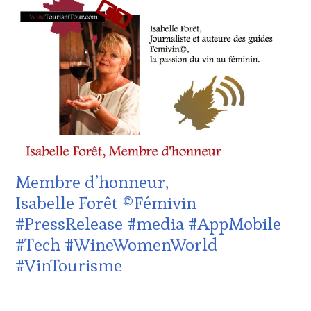
:
WINE
TASTING
VOUCHER
,
DOMAINE
VITICOLE,
ADHÉRENT,
VIN
TOURISME
,
EDITION
LES
CLÉS
DU
Membre d’honneur,
VIN
ET
Isabelle Forêt ©Fémivin
DE
#PressRelease #media #AppMobile
LA
HAUTE
#Tech #WineWomenWorld
GASTRONOMIE
#VinTourisme
FRANÇAISE
,
INVITATIONS
&
29
DÉGUSTATIONS,
AVRIL