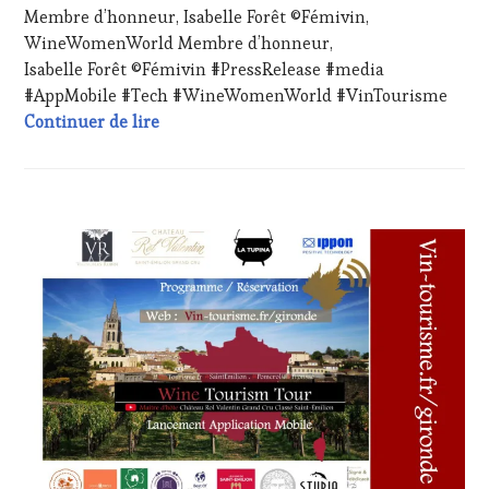
Membre d’honneur, Isabelle Forêt ©Fémivin,
WINE
2024
TASTING
,
WineWomenWorld Membre d’honneur,
LIVE
Isabelle Forêt ©Fémivin #PressRelease #media
STREAMING
,
#AppMobile #Tech #WineWomenWorld #VinTourisme
MASTERCLASS
,
Membre d’honneur, Isabelle Forêt ©Fém
Continuer de lire
OENOTOURISME
,
PARTENAIRES
VIN
TOURISME
,
PRODUCTEURS
CHALLENGE
TERROIR
,
HORS
RESTAURATEUR,
ZONE
CHEF,
DE
CUISINIER,
CONFORT
,
ŒNOLOGUE,
CLUB
SOMMELIER
,
:
SALONS
WINE
INTERNATIONAUX
,
TASTING
TASTING
VOUCHER
,
MOVIE
,
CÔTES-
VIGNOBLES
,
DE-
WINE
PROVENCE
,