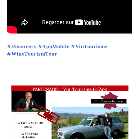
#Discovery #AppMobile #VinTourisme
#WineTourismTour