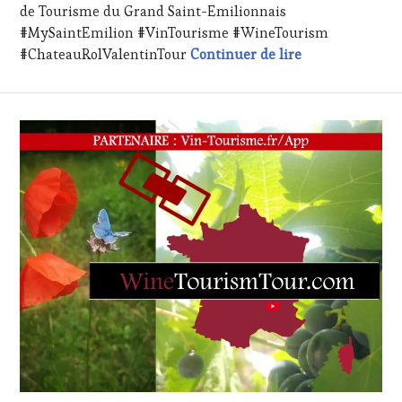
de Tourisme du Grand Saint-Emilionnais
PARTENAIRES
#MySaintEmilion #VinTourisme #WineTourism
VIN
Saint-Émilion e
TOURISME
,
#ChateauRolValentinTour
Continuer de lire
PRODUCTEURS
TERROIR
,
RESTAURATEUR,
CHEF,
CUISINIER,
ŒNOLOGUE,
SOMMELIER
,
VIGNOBLES
,
WINE
TASTING
VOUCHER
,
WINE
TOURISM
FAME
,
WINE
TOURISM
TOUR
,
WINETASTINGVOUCHER.COM