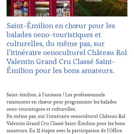
VIGNOBLES
,
EDITION
WINE
LES
TASTING
CLÉS
VOUCHER
,
DU
Saint-Émilion en chœur pour les
WINE
VIN
TOURISM
ET
balades oeno-touristiques et
FAME
,
DE
culturelles, du même pas, sur
WINE
LA
TOURISM
HAUTE
l’itinéraire oenoculturel Château Rol
TOUR
,
GASTRONOMIE
Valentin Grand Cru Classé Saint-
WINETASTINGVOUCHER.COM
FRANÇAISE
,
INVITATIONS
Émilion pour les bons amateurs.
&
DÉGUSTATIONS,
22
WINE
AVRIL
TASTING
,
Saint-émilion, à l’unisson ! Les professionnels
2022
MÉDIAS,
raisonnent en chœur pour programmer les balades
PRESSE
oeno-touristiques et culturelles.
ÉCRITE,
RADIO,
Du même pas, sur l’itinéraire oenoculturel Château Rol
TV,
Valentin Grand Cru Classé Saint-Émilion pour les bons
WEB
,
amateurs. En 11 étapes avec la participation de l’Office
OENOTOURISME
,