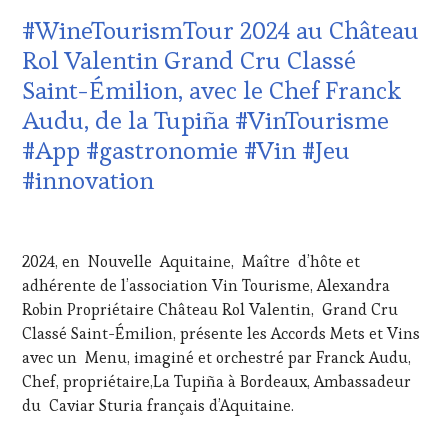
TASTING
DOMAINE
#WineTourismTour 2024 au Château
VOUCHER
,
VITICOLE,
WINE
ADHÉRENT,
Rol Valentin Grand Cru Classé
TOURISM
VIN
Saint-Émilion, avec le Chef Franck
FAME
,
TOURISME
,
WINE
EDITION
Audu, de la Tupiña #VinTourisme
TOURISM
LES
#App #gastronomie #Vin #Jeu
TOUR
,
CLÉS
WINE
DU
#innovation
TOURISM
VIN
TOUR
ET
21
MOVIE
,
DE
AVRIL
WINETASTINGVOUCHER.COM
LA
2024, en Nouvelle Aquitaine, Maître d’hôte et
2024
HAUTE
adhérente de l’association Vin Tourisme, Alexandra
GASTRONOMIE
Robin Propriétaire Château Rol Valentin, Grand Cru
FRANÇAISE
,
INVITATIONS
Classé Saint-Émilion, présente les Accords Mets et Vins
&
avec un Menu, imaginé et orchestré par Franck Audu,
DÉGUSTATIONS,
Chef, propriétaire,La Tupiña à Bordeaux, Ambassadeur
WINE
du Caviar Sturia français d’Aquitaine.
TASTING
,
LIVE