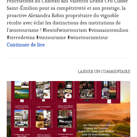
Félicitations au Château Rol Valentin Grand Cru Classé
2024
DÉGUSTATIONS,
Saint-Émilion pour sa compétitivité et son prestige, la
WINE
proactive Alexandra Robin propriétaire du vignoble
TASTING
,
MÉDIAS,
récolte avec éclat les distinctions des institutions de
PRESSE
l’œnotourisme ! #bestofwinetourism #vinssaintemilion
ÉCRITE,
#terredevins #vintourisme #winetourismtour
RADIO,
Félicitations au Château Rol Valentin Gra
Continuer de lire
TV,
WEB
,
OENOTOURISME
,
PARTENAIRES
VIN
ACTUALITÉS
,
LAISSER UN COMMENTAIRE
TOURISME
,
CLUB
PRODUCTEURS
:
TERROIR
,
WINE
RESTAURATEUR,
TASTING
CHEF,
VOUCHER
,
CUISINIER,
DOMAINE
ŒNOLOGUE,
VITICOLE,
SOMMELIER
,
ADHÉRENT,
SALONS
VIN
INTERNATIONAUX
,
TOURISME
,