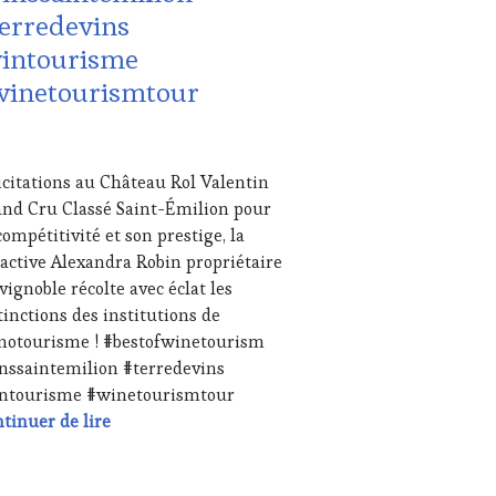
erredevins
USTATIONS,
vintourisme
NE
winetourismtour
TING
,
IAS,
SSE
ITE,
IL
IO,
icitations au Château Rol Valentin
4
nd Cru Classé Saint-Émilion pour
B
,
compétitivité et son prestige, la
NOTOURISME
,
active Alexandra Robin propriétaire
TENAIRES
vignoble récolte avec éclat les
URISME
,
tinctions des institutions de
ODUCTEURS
notourisme ! #bestofwinetourism
ROIR
,
nssaintemilion #terredevins
TAURATEUR,
intourisme #winetourismtour
F,
SINIER,
Félicitations au Château Rol Valentin Grand Cru 
tinuer de lire
OLOGUE,
MMELIER
,
u Rol Valentin Grand Cru Classé Saint-Émilion, avec le Chef
LONS