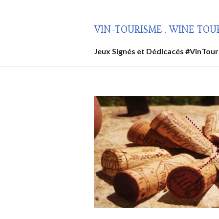
Aller
au
VIN-TOURISME . WINE TOU
contenu
principal
Jeux Signés et Dédicacés #VinTou