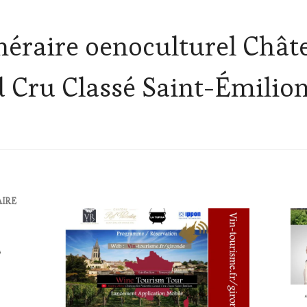
tinéraire oenoculturel Chât
 Cru Classé Saint-Émilio
AIRE
CHALLENGE
ACT
HORS
CH
ZONE
HO
DE
ZO
CONFORT
,
DE
CLUB
CO
:
CLU
WINE
: