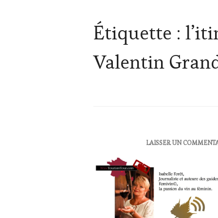
Étiquette :
l’i
Valentin Grand
ACTUALITÉS
,
LAISSER UN COMMENT
CLUB
:
WINE
TASTING
VOUCHER
,
DOMAINE
VITICOLE,