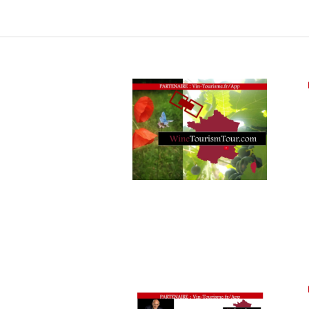
TOURISM
TOUR
,
WINE
TOURISM
TOUR
MOVIE
,
WINETASTINGVOUCHER.COM