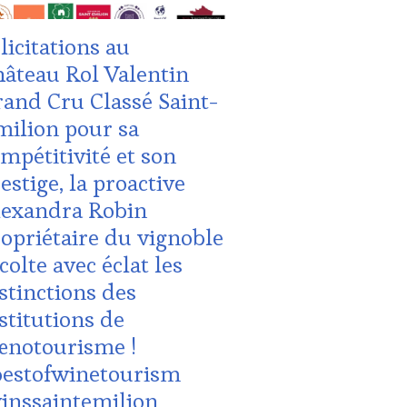
NE
TING
licitations au
UCHER
,
ES-
âteau Rol Valentin
and Cru Classé Saint-
OVENCE
,
MAINE
ilion pour sa
ICOLE,
mpétitivité et son
HÉRENT,
estige, la proactive
URISME
,
lexandra Robin
TION
opriétaire du vignoble
S
colte avec éclat les
stinctions des
stitutions de
œnotourisme !
UTE
bestofwinetourism
STRONOMIE
NÇAISE
,
inssaintemilion
dia #AppMobile #Tech #WineWomenWorld #VinTourisme
ITATIONS