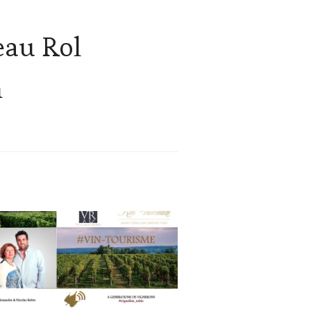
eau Rol
n
UALITÉS
,
ALLENGE
RS
NE
NFORT
,
B