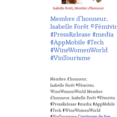
ADHÉRENT,
VIN
TOURISME
,
Membre d’honneur,
EDITION
LES
Isabelle Forêt ©Fémivi
CLÉS
#PressRelease #media
DU
VIN
#AppMobile #Tech
ET
#WineWomenWorld
DE
LA
#VinTourisme
HAUTE
GASTRONOMIE
FRANÇAISE
,
29
INVITATIONS
AVRIL
Membre d’honneur,
&
2024
Isabelle Forêt ©Fémivin,
DÉGUSTATIONS,
WINE
WineWomenWorld Membre
TASTING
,
d’honneur, Isabelle Forêt ©Fémivin
LIVE
#PressRelease #media #AppMobile
STREAMING
,
#Tech #WineWomenWorld
MASTERCLASS
,
Mem
#VinTourisme
Continuer de lire
OENOTOURISME
,