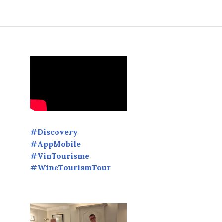
TERNATIONAUX
,
NOBLES
,
NE
TING
UCHER
,
NE
URISM
ME
,
NE
URISM
UR
,
NETASTINGVOUCHER.COM
#Discovery
#AppMobile
#VinTourisme
#WineTourismTour