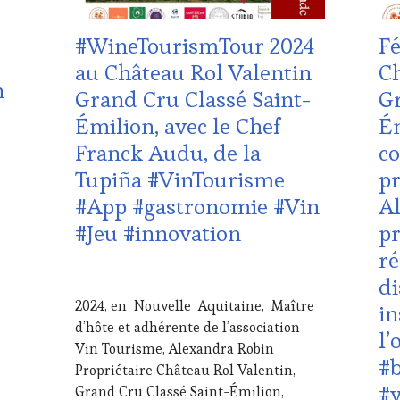
TASTING
WI
VOUCHER
,
TAS
#WineTourismTour 2024
Fé
CÔTES-
VO
DE-
CÔT
au Château Rol Valentin
Ch
PROVENCE
,
DE-
n
Grand Cru Classé Saint-
Gr
DOMAINE
PR
VITICOLE,
DO
Émilion, avec le Chef
Ém
ADHÉRENT,
VIT
Franck Audu, de la
co
VIN
AD
TOURISME
,
VIN
Tupiña #VinTourisme
pr
EDITION
TO
#App #gastronomie #Vin
A
LES
EDI
CLÉS
LES
#Jeu #innovation
pr
DU
CLÉ
ré
VIN
DU
ET
VIN
21
di
DE
ET
AVRIL
2024, en Nouvelle Aquitaine, Maître
in
LA
DE
2024
d’hôte et adhérente de l’association
HAUTE
LA
l’
GASTRONOMIE
HA
Vin Tourisme, Alexandra Robin
#
FRANÇAISE
,
GA
Propriétaire Château Rol Valentin,
INVITATIONS
FRA
#v
Grand Cru Classé Saint-Émilion,
bre d’honneur, Isabelle Forêt ©Fémivin #PressRelease #me
&
INV