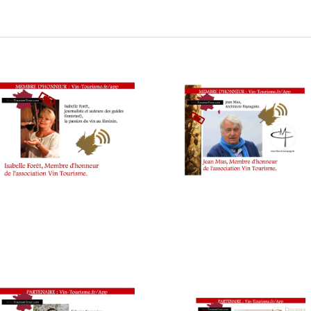
SOMMELIER
,
IN
SALONS
VIG
INTERNATIONAUX
,
WI
TASTING
TAS
MOVIE
,
VO
VIGNOBLES
,
WI
WINE
TO
TASTING
FA
VOUCHER
,
WI
WINE
TO
TOURISM
TO
FAME
,
WI
WINE
TOURISM
TOUR
,
WINE
TOURISM
TOUR
MOVIE
,
WINETASTINGVOUCHER.COM