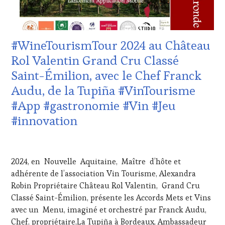
MOVIE
,
CÔTES-
VIGNOBLES
,
DE-
WINE
PROVENCE
,
TASTING
DOMAINE
#WineTourismTour 2024 au Château
VOUCHER
,
VITICOLE,
WINE
ADHÉRENT,
Rol Valentin Grand Cru Classé
TOURISM
VIN
Saint-Émilion, avec le Chef Franck
FAME
,
TOURISME
,
WINE
EDITION
Audu, de la Tupiña #VinTourisme
TOURISM
LES
#App #gastronomie #Vin #Jeu
TOUR
,
CLÉS
WINE
DU
#innovation
TOURISM
VIN
TOUR
ET
21
MOVIE
,
DE
AVRIL
WINETASTINGVOUCHER.COM
LA
2024, en Nouvelle Aquitaine, Maître d’hôte et
2024
HAUTE
adhérente de l’association Vin Tourisme, Alexandra
GASTRONOMIE
Robin Propriétaire Château Rol Valentin, Grand Cru
FRANÇAISE
,
INVITATIONS
Classé Saint-Émilion, présente les Accords Mets et Vins
&
avec un Menu, imaginé et orchestré par Franck Audu,
DÉGUSTATIONS,
Chef, propriétaire,La Tupiña à Bordeaux, Ambassadeur