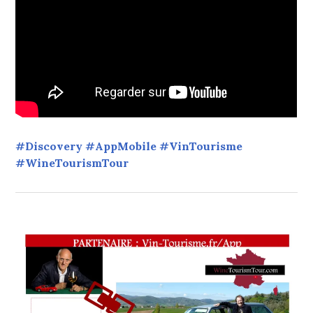
#Discovery #AppMobile #VinTourisme
#WineTourismTour