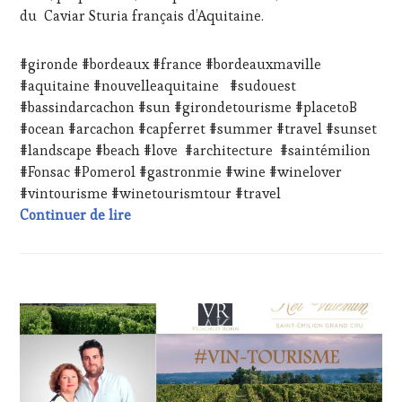
WINE
du Caviar Sturia français d’Aquitaine.
TASTING
,
LIVE
STREAMING
,
#gironde #bordeaux #france #bordeauxmaville
MASTERCLASS
,
#aquitaine #nouvelleaquitaine #sudouest
MÉDIAS,
#bassindarcachon #sun #girondetourisme #placetoB
PRESSE
#ocean #arcachon #capferret #summer #travel #sunset
ÉCRITE,
RADIO,
#landscape #beach #love #architecture #saintémilion
TV,
#Fonsac #Pomerol #gastronmie #wine #winelover
WEB
,
#vintourisme #winetourismtour #travel
OENOTOURISME
,
#WineTourismTour 2024 au Château Rol Va
Continuer de lire
PARTENAIRES
VIN
TOURISME
,
PRODUCTEURS
TERROIR
,
ACTUALITÉS
,
RESTAURATEUR,
CHALLENGE
CHEF,
HORS
CUISINIER,
ZONE
ŒNOLOGUE,
DE
SOMMELIER
,
CONFORT
,
SALONS
CLUB