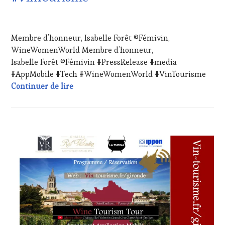
INVITATIONS
&
29
DÉGUSTATIONS,
AVRIL
Membre d’honneur, Isabelle Forêt ©Fémivin,
WINE
2024
TASTING
,
WineWomenWorld Membre d’honneur,
LIVE
Isabelle Forêt ©Fémivin #PressRelease #media
STREAMING
,
#AppMobile #Tech #WineWomenWorld #VinTourisme
MASTERCLASS
,
Membre d’honneur, Isabelle Forêt ©Fém
Continuer de lire
OENOTOURISME
,
PARTENAIRES
VIN
TOURISME
,
PRODUCTEURS
CHALLENGE
TERROIR
,
HORS
RESTAURATEUR,
ZONE
CHEF,
DE
CUISINIER,
CONFORT
,
ŒNOLOGUE,
CLUB
SOMMELIER
,
:
SALONS
WINE
INTERNATIONAUX
,
TASTING
TASTING
VOUCHER
,