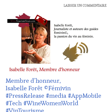
ACTUALITÉS
,
LAISSER UN COMMENTAIRE
CLUB
:
WINE
TASTING
VOUCHER
,
DOMAINE
VITICOLE,
ADHÉRENT,
VIN
TOURISME
,
EDITION
LES
CLÉS
DU
Membre d’honneur,
VIN
ET
Isabelle Forêt ©Fémivin
DE
#PressRelease #media #AppMobile
LA
HAUTE
#Tech #WineWomenWorld
GASTRONOMIE
#VinTourisme
FRANÇAISE
,