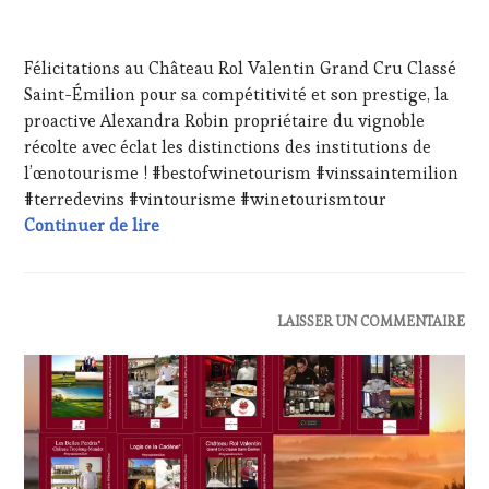
FRANÇAISE
,
1
INVITATIONS
AVRIL
&
Félicitations au Château Rol Valentin Grand Cru Classé
2024
DÉGUSTATIONS,
Saint-Émilion pour sa compétitivité et son prestige, la
WINE
proactive Alexandra Robin propriétaire du vignoble
TASTING
,
MÉDIAS,
récolte avec éclat les distinctions des institutions de
PRESSE
l’œnotourisme ! #bestofwinetourism #vinssaintemilion
ÉCRITE,
#terredevins #vintourisme #winetourismtour
RADIO,
Félicitations au Château Rol Valentin Gra
Continuer de lire
TV,
WEB
,
OENOTOURISME
,
PARTENAIRES
VIN
ACTUALITÉS
,
LAISSER UN COMMENTAIRE
TOURISME
,
CLUB
PRODUCTEURS
:
TERROIR
,
WINE
RESTAURATEUR,
TASTING
CHEF,
VOUCHER
,
CUISINIER,
DOMAINE
ŒNOLOGUE,
VITICOLE,