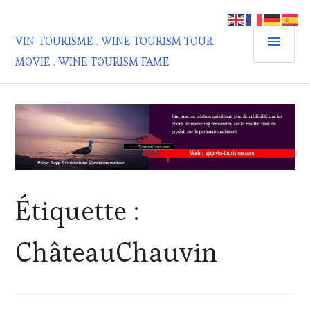
Aller
au
MEN
contenu
VIN-TOURISME . WINE TOURISM TOUR
PRIN
principal
MOVIE . WINE TOURISM FAME
Étiquette :
ChâteauChauvin