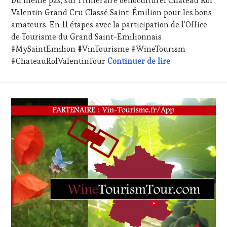
Du même pas, sur l’itinéraire oenoculturel Château Rol
TV,
Valentin Grand Cru Classé Saint-Émilion pour les bons
WEB
,
amateurs. En 11 étapes avec la participation de l’Office
OENOTOURISME
,
de Tourisme du Grand Saint-Emilionnais
PARTENAIRES
#MySaintEmilion #VinTourisme #WineTourism
VIN
Saint-Émilion e
TOURISME
,
#ChateauRolValentinTour
Continuer de lire
PRODUCTEURS
TERROIR
,
RESTAURATEUR,
CHEF,
CUISINIER,
ŒNOLOGUE,
SOMMELIER
,
VIGNOBLES
,
WINE
TASTING
VOUCHER
,
WINE
TOURISM
FAME
,
WINE
TOURISM