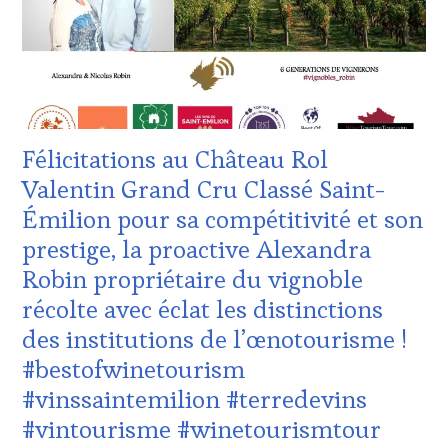
INTERNATIONAUX
,
:
TASTING
WINE
MOVIE
,
TASTING
VIGNOBLES
,
VOUCHER
,
WINE
CÔTES-
TASTING
DE-
VOUCHER
,
PROVENCE
,
Félicitations au Château Rol
WINE
DOMAINE
TOURISM
VITICOLE,
Valentin Grand Cru Classé Saint-
FAME
,
ADHÉRENT,
Émilion pour sa compétitivité et son
WINE
VIN
TOURISM
TOURISME
,
prestige, la proactive Alexandra
TOUR
,
EDITION
Robin propriétaire du vignoble
WINE
LES
TOURISM
CLÉS
récolte avec éclat les distinctions
TOUR
DU
des institutions de l’œnotourisme !
MOVIE
,
VIN
WINETASTINGVOUCHER.COM
ET
#bestofwinetourism
DE
#vinssaintemilion #terredevins
LA
HAUTE
#vintourisme #winetourismtour
GASTRONOMIE