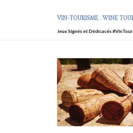
Aller
au
VIN-TOURISME . WINE TOU
contenu
principal
Jeux Signés et Dédicacés #VinTou