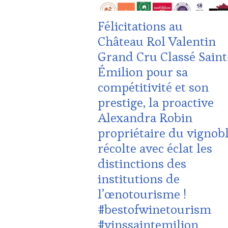
WINE
TASTING
Félicitations au
VOUCHER
,
CÔTES-
Château Rol Valentin
DE-
Grand Cru Classé Saint
PROVENCE
,
DOMAINE
Émilion pour sa
VITICOLE,
compétitivité et son
ADHÉRENT,
VIN
prestige, la proactive
TOURISME
,
Alexandra Robin
EDITION
LES
propriétaire du vignob
CLÉS
récolte avec éclat les
DU
VIN
distinctions des
ET
institutions de
DE
LA
l’œnotourisme !
HAUTE
#bestofwinetourism
GASTRONOMIE
FRANÇAISE
,
#vinssaintemilion
INVITATIONS