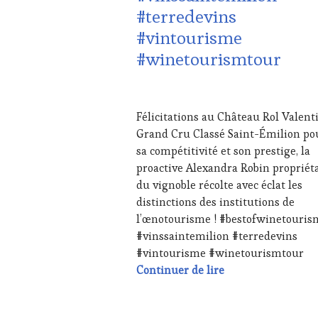
#terredevins
&
DÉGUSTATIONS,
#vintourisme
WINE
#winetourismtour
TASTING
,
MÉDIAS,
PRESSE
1
ÉCRITE,
AVRIL
RADIO,
Félicitations au Château Rol Valent
2024
TV,
Grand Cru Classé Saint-Émilion po
WEB
,
sa compétitivité et son prestige, la
OENOTOURISME
,
proactive Alexandra Robin propriét
PARTENAIRES
VIN
du vignoble récolte avec éclat les
TOURISME
,
distinctions des institutions de
PRODUCTEURS
l’œnotourisme ! #bestofwinetouris
TERROIR
,
#vinssaintemilion #terredevins
RESTAURATEUR,
#vintourisme #winetourismtour
CHEF,
CUISINIER,
Félicitations au C
Continuer de lire
ŒNOLOGUE,
SOMMELIER
,
SALONS