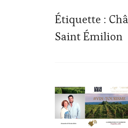
Étiquette :
Châ
Saint Émilion
ACTUALITÉS
,
CHALLENGE
HORS
ZONE
DE
CONFORT
,
CLUB
: