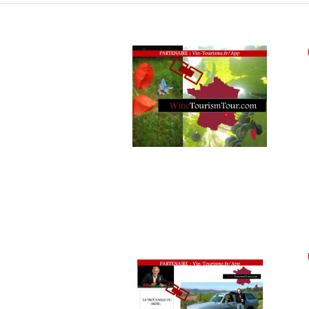
INTERNATIONAUX
,
VIGNOBLES
,
WINE
TASTING
VOUCHER
,
WINE
TOURISM
FAME
,
WINE
TOURISM
TOUR
,
WINETASTINGVOUCHER.COM