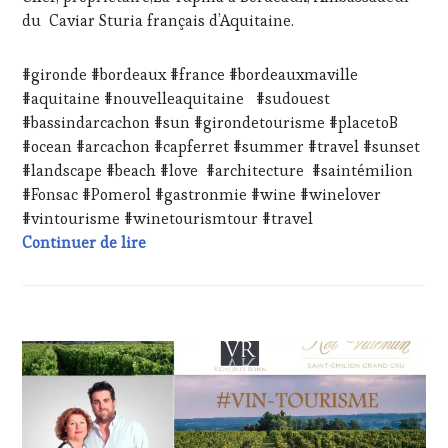
WINE
du Caviar Sturia français d’Aquitaine.
TASTING
,
LIVE
STREAMING
,
#gironde #bordeaux #france #bordeauxmaville
MASTERCLASS
,
#aquitaine #nouvelleaquitaine #sudouest
MÉDIAS,
#bassindarcachon #sun #girondetourisme #placetoB
PRESSE
#ocean #arcachon #capferret #summer #travel #sunset
ÉCRITE,
RADIO,
#landscape #beach #love #architecture #saintémilion
TV,
#Fonsac #Pomerol #gastronmie #wine #winelover
WEB
,
#vintourisme #winetourismtour #travel
OENOTOURISME
,
#WineTourismTour 2024 au Château Rol Va
Continuer de lire
PARTENAIRES
VIN
TOURISME
,
PRODUCTEURS
TERROIR
,
ACTUALITÉS
,
RESTAURATEUR,
CHALLENGE
CHEF,
HORS
CUISINIER,
ZONE
ŒNOLOGUE,
DE
SOMMELIER
,
CONFORT
,
SALONS