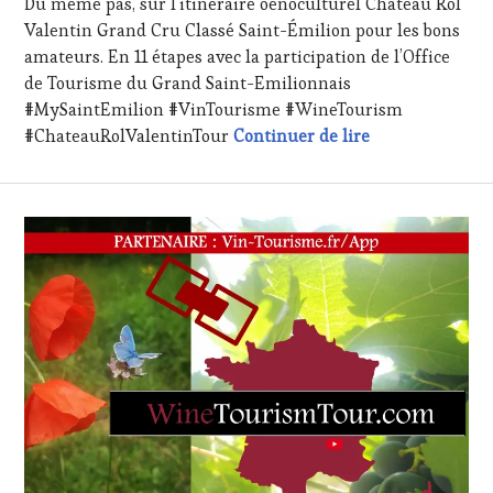
RADIO,
Du même pas, sur l’itinéraire oenoculturel Château Rol
TV,
Valentin Grand Cru Classé Saint-Émilion pour les bons
WEB
,
amateurs. En 11 étapes avec la participation de l’Office
OENOTOURISME
,
de Tourisme du Grand Saint-Emilionnais
PARTENAIRES
#MySaintEmilion #VinTourisme #WineTourism
VIN
Saint-Émilion e
TOURISME
,
#ChateauRolValentinTour
Continuer de lire
PRODUCTEURS
TERROIR
,
RESTAURATEUR,
CHEF,
CUISINIER,
ŒNOLOGUE,
SOMMELIER
,
VIGNOBLES
,
WINE
TASTING
VOUCHER
,
WINE
TOURISM
FAME
,
WINE
TOURISM