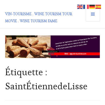
Aller
au
MEN
contenu
VIN-TOURISME . WINE TOURISM TOUR
PRIN
principal
MOVIE . WINE TOURISM FAME
Étiquette :
SaintÉtiennedeLisse