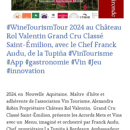
MOVIE
,
CÔTES-
VIGNOBLES
,
DE-
WINE
PROVENCE
,
TASTING
DOMAINE
#WineTourismTour 2024 au Château
VOUCHER
,
VITICOLE,
WINE
ADHÉRENT,
Rol Valentin Grand Cru Classé
TOURISM
VIN
Saint-Émilion, avec le Chef Franck
FAME
,
TOURISME
,
WINE
EDITION
Audu, de la Tupiña #VinTourisme
TOURISM
LES
#App #gastronomie #Vin #Jeu
TOUR
,
CLÉS
WINE
DU
#innovation
TOURISM
VIN
TOUR
ET
21
MOVIE
,
DE
AVRIL
WINETASTINGVOUCHER.COM
LA
2024, en Nouvelle Aquitaine, Maître d’hôte et
2024
HAUTE
adhérente de l’association Vin Tourisme, Alexandra
GASTRONOMIE
Robin Propriétaire Château Rol Valentin, Grand Cru
FRANÇAISE
,
INVITATIONS
Classé Saint-Émilion, présente les Accords Mets et Vins
&
avec un Menu, imaginé et orchestré par Franck Audu,
DÉGUSTATIONS,
Chef, propriétaire,La Tupiña à Bordeaux, Ambassadeur