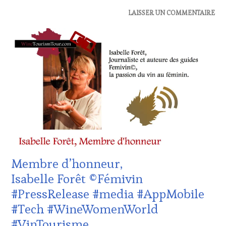
ACTUALITÉS
,
LAISSER UN COMMENTAIRE
CLUB
:
WINE
TASTING
VOUCHER
,
DOMAINE
VITICOLE,
ADHÉRENT,
VIN
TOURISME
,
EDITION
LES
CLÉS
DU
Membre d’honneur,
VIN
ET
Isabelle Forêt ©Fémivin
DE
#PressRelease #media #AppMobile
LA
HAUTE
#Tech #WineWomenWorld
GASTRONOMIE
#VinTourisme
FRANÇAISE
,