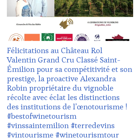
CLUB
INTERNATIONAUX
,
:
TASTING
WINE
MOVIE
,
TASTING
VIGNOBLES
,
VOUCHER
,
WINE
CÔTES-
TASTING
DE-
VOUCHER
,
PROVENCE
,
Félicitations au Château Rol
WINE
DOMAINE
TOURISM
VITICOLE,
Valentin Grand Cru Classé Saint-
FAME
,
ADHÉRENT,
Émilion pour sa compétitivité et son
WINE
VIN
TOURISM
TOURISME
,
prestige, la proactive Alexandra
TOUR
,
EDITION
Robin propriétaire du vignoble
WINE
LES
TOURISM
CLÉS
récolte avec éclat les distinctions
TOUR
DU
des institutions de l’œnotourisme !
MOVIE
,
VIN
WINETASTINGVOUCHER.COM
ET
#bestofwinetourism
DE
#vinssaintemilion #terredevins
LA
HAUTE
#vintourisme #winetourismtour
GASTRONOMIE