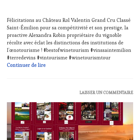
FRANÇAISE
,
1
INVITATIONS
AVRIL
&
Félicitations au Château Rol Valentin Grand Cru Classé
2024
DÉGUSTATIONS,
Saint-Émilion pour sa compétitivité et son prestige, la
WINE
proactive Alexandra Robin propriétaire du vignoble
TASTING
,
MÉDIAS,
récolte avec éclat les distinctions des institutions de
PRESSE
l’œnotourisme ! #bestofwinetourism #vinssaintemilion
ÉCRITE,
#terredevins #vintourisme #winetourismtour
RADIO,
Félicitations au Château Rol Valentin Gra
Continuer de lire
TV,
WEB
,
OENOTOURISME
,
PARTENAIRES
VIN
ACTUALITÉS
,
LAISSER UN COMMENTAIRE
TOURISME
,
CLUB
PRODUCTEURS
:
TERROIR
,
WINE
RESTAURATEUR,
TASTING
CHEF,
VOUCHER
,
CUISINIER,
DOMAINE
ŒNOLOGUE,
VITICOLE,