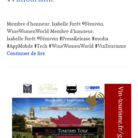
INVITATIONS
&
29
DÉGUSTATIONS,
AVRIL
Membre d’honneur, Isabelle Forêt ©Fémivin,
WINE
2024
TASTING
,
WineWomenWorld Membre d’honneur,
LIVE
Isabelle Forêt ©Fémivin #PressRelease #media
STREAMING
,
#AppMobile #Tech #WineWomenWorld #VinTourisme
MASTERCLASS
,
Membre d’honneur, Isabelle Forêt ©Fém
Continuer de lire
OENOTOURISME
,
PARTENAIRES
VIN
TOURISME
,
PRODUCTEURS
CHALLENGE
TERROIR
,
HORS
RESTAURATEUR,
ZONE
CHEF,
DE
CUISINIER,
CONFORT
,
ŒNOLOGUE,
CLUB
SOMMELIER
,
:
SALONS
WINE
INTERNATIONAUX
,
TASTING
TASTING
VOUCHER
,