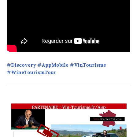
#Discovery #AppMobile #VinTourisme
#WineTourismTour