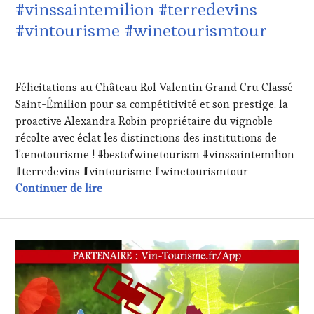
#vinssaintemilion #terredevins
LA
HAUTE
#vintourisme #winetourismtour
GASTRONOMIE
FRANÇAISE
,
1
INVITATIONS
AVRIL
&
Félicitations au Château Rol Valentin Grand Cru Classé
2024
DÉGUSTATIONS,
Saint-Émilion pour sa compétitivité et son prestige, la
WINE
proactive Alexandra Robin propriétaire du vignoble
TASTING
,
MÉDIAS,
récolte avec éclat les distinctions des institutions de
PRESSE
l’œnotourisme ! #bestofwinetourism #vinssaintemilion
ÉCRITE,
#terredevins #vintourisme #winetourismtour
RADIO,
Félicitations au Château Rol Valentin Gra
Continuer de lire
TV,
WEB
,
OENOTOURISME
,
PARTENAIRES
VIN
TOURISME
,
PRODUCTEURS
TERROIR
,
RESTAURATEUR,