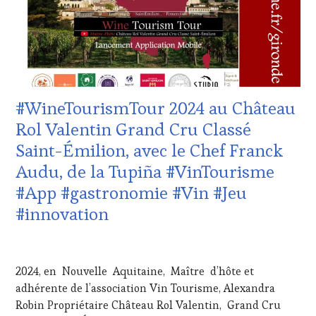
SALONS
WINE
INTERNATIONAUX
,
TASTING
TASTING
VOUCHER
,
MOVIE
,
CÔTES-
VIGNOBLES
,
DE-
WINE
PROVENCE
,
TASTING
DOMAINE
#WineTourismTour 2024 au Château
VOUCHER
,
VITICOLE,
WINE
ADHÉRENT,
Rol Valentin Grand Cru Classé
TOURISM
VIN
Saint-Émilion, avec le Chef Franck
FAME
,
TOURISME
,
WINE
EDITION
Audu, de la Tupiña #VinTourisme
TOURISM
LES
#App #gastronomie #Vin #Jeu
TOUR
,
CLÉS
WINE
DU
#innovation
TOURISM
VIN
TOUR
ET
21
MOVIE
,
DE
AVRIL
WINETASTINGVOUCHER.COM
LA
2024, en Nouvelle Aquitaine, Maître d’hôte et
2024
HAUTE
adhérente de l’association Vin Tourisme, Alexandra
GASTRONOMIE
Robin Propriétaire Château Rol Valentin, Grand Cru
FRANÇAISE
,