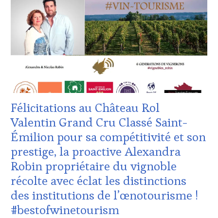
ZONE
ŒNOLOGUE,
DE
SOMMELIER
,
CONFORT
,
SALONS
CLUB
INTERNATIONAUX
,
:
TASTING
WINE
MOVIE
,
TASTING
VIGNOBLES
,
VOUCHER
,
WINE
CÔTES-
TASTING
DE-
VOUCHER
,
PROVENCE
,
Félicitations au Château Rol
WINE
DOMAINE
TOURISM
VITICOLE,
Valentin Grand Cru Classé Saint-
FAME
,
ADHÉRENT,
Émilion pour sa compétitivité et son
WINE
VIN
TOURISM
TOURISME
,
prestige, la proactive Alexandra
TOUR
,
EDITION
Robin propriétaire du vignoble
WINE
LES
TOURISM
CLÉS
récolte avec éclat les distinctions
TOUR
DU
des institutions de l’œnotourisme !
MOVIE
,
VIN
WINETASTINGVOUCHER.COM
ET
#bestofwinetourism
DE