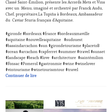
INVITATIONS
Classé Saint-Émilion, présente les Accords Mets et Vins
&
avec un Menu, imaginé et orchestré par Franck Audu,
DÉGUSTATIONS,
Chef, propriétaire,La Tupiña à Bordeaux, Ambassadeur
WINE
du Caviar Sturia français d’Aquitaine.
TASTING
,
LIVE
STREAMING
,
#gironde #bordeaux #france #bordeauxmaville
MASTERCLASS
,
#aquitaine #nouvelleaquitaine #sudouest
MÉDIAS,
#bassindarcachon #sun #girondetourisme #placetoB
PRESSE
#ocean #arcachon #capferret #summer #travel #sunset
ÉCRITE,
RADIO,
#landscape #beach #love #architecture #saintémilion
TV,
#Fonsac #Pomerol #gastronmie #wine #winelover
WEB
,
#vintourisme #winetourismtour #travel
OENOTOURISME
,
#WineTourismTour 2024 au Château Rol Va
Continuer de lire
PARTENAIRES
VIN
TOURISME
,
PRODUCTEURS
TERROIR
,
ACTUALITÉS
,
RESTAURATEUR,
CHALLENGE
CHEF,
HORS
CUISINIER,