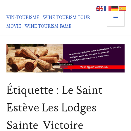
Aller
au
MEN
contenu
VIN-TOURISME . WINE TOURISM TOUR
PRIN
principal
MOVIE . WINE TOURISM FAME
Étiquette :
Le Saint-
Estève Les Lodges
Sainte-Victoire