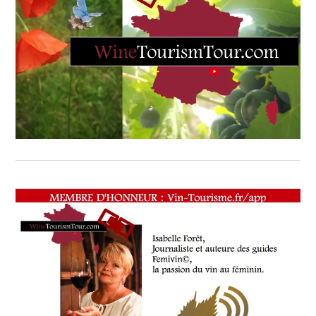
CHEF,
CUISINIER,
ŒNOLOGUE,
SOMMELIER
,
SALONS
INTERNATIONAUX
,
VIGNOBLES
,
WINE
TASTING
VOUCHER
,
WINE
TOURISM
FAME
,
WINE
TOURISM
TOUR
,
WINETASTINGVOUCHER.COM