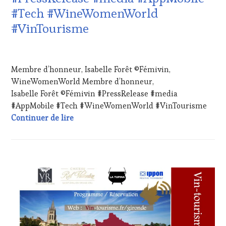
HAUTE
#Tech #WineWomenWorld
GASTRONOMIE
#VinTourisme
FRANÇAISE
,
INVITATIONS
&
29
DÉGUSTATIONS,
AVRIL
Membre d’honneur, Isabelle Forêt ©Fémivin,
WINE
2024
TASTING
,
WineWomenWorld Membre d’honneur,
LIVE
Isabelle Forêt ©Fémivin #PressRelease #media
STREAMING
,
#AppMobile #Tech #WineWomenWorld #VinTourisme
MASTERCLASS
,
Membre d’honneur, Isabelle Forêt ©Fém
Continuer de lire
OENOTOURISME
,
PARTENAIRES
VIN
TOURISME
,
PRODUCTEURS
CHALLENGE
TERROIR
,
HORS
RESTAURATEUR,
ZONE
CHEF,
DE
CUISINIER,
CONFORT
,
ŒNOLOGUE,
CLUB
SOMMELIER
,
: