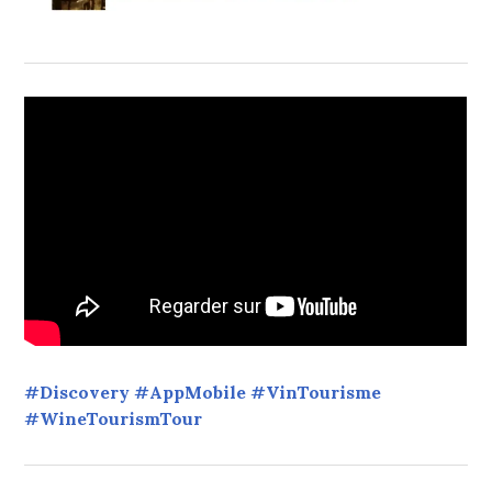
#Discovery #AppMobile #VinTourisme
#WineTourismTour