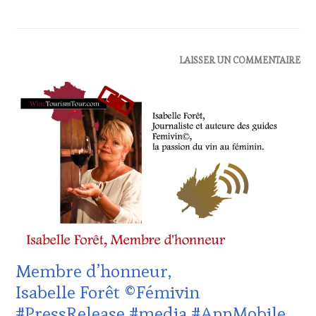
ACTUALITÉS
,
LAISSER UN COMMENTAIRE
CLUB
:
WINE
TASTING
VOUCHER
,
DOMAINE
VITICOLE,
ADHÉRENT,
VIN
TOURISME
,
EDITION
LES
CLÉS
DU
Membre d’honneur,
VIN
ET
Isabelle Forêt ©Fémivin
DE
#PressRelease #media #AppMobile
LA