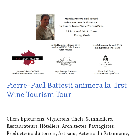
CLUB
PRODUCTEURS
:
TERROIR
,
WINE
PROVENCE
,
TASTING
RESTAURATEUR,
VOUCHER
,
CHEF,
CORSICA
,
CUISINIER,
DOMAINE
ŒNOLOGUE,
VITICOLE,
SOMMELIER
,
ADHÉRENT,
SAINTE-
VIN
VICTOIRE
,
TOURISME
,
SALONS
EDITION
INTERNATIONAUX
,
LES
TASTING
CLÉS
Pierre-Paul Battesti animera la 1rst
MOVIE
,
DU
VIGNOBLES
,
VIN
Wine Tourism Tour
WINE
ET
TASTING
DE
8
VOUCHER
,
LA
AVRIL
WINE
HAUTE
Chers Épicuriens, Vignerons, Chefs, Sommeliers,
2019
TOURISM
GASTRONOMIE
Restaurateurs, Hôteliers, Architectes, Paysagistes,
FAME
,
FRANÇAISE
,
Producteurs du terroir, Artisans, Acteurs du Patrimoine,
WINE
GUEST
,