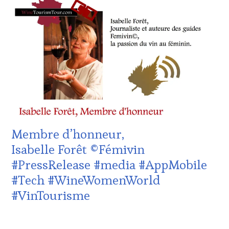
:
WINE
TASTING
VOUCHER
,
DOMAINE
VITICOLE,
ADHÉRENT,
VIN
TOURISME
,
EDITION
LES
CLÉS
DU
Membre d’honneur,
VIN
ET
Isabelle Forêt ©Fémivin
DE
#PressRelease #media #AppMobile
LA
HAUTE
#Tech #WineWomenWorld
GASTRONOMIE
#VinTourisme
FRANÇAISE
,
INVITATIONS
&
29
DÉGUSTATIONS,
AVRIL