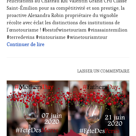
Félicitations au Château Rol Valentin Grand Cru Classé
2024
DÉGUSTATIONS,
Saint-Émilion pour sa compétitivité et son prestige, la
WINE
proactive Alexandra Robin propriétaire du vignoble
TASTING
,
MÉDIAS,
récolte avec éclat les distinctions des institutions de
PRESSE
l’œnotourisme ! #bestofwinetourism #vinssaintemilion
ÉCRITE,
#terredevins #vintourisme #winetourismtour
RADIO,
Félicitations au Château Rol Valentin Gra
Continuer de lire
TV,
WEB
,
OENOTOURISME
,
PARTENAIRES
VIN
ACTUALITÉS
,
LAISSER UN COMMENTAIRE
TOURISME
,
CLUB
PRODUCTEURS
:
TERROIR
,
WINE
RESTAURATEUR,
TASTING
CHEF,
VOUCHER
,
CUISINIER,
CORSICA
,
ŒNOLOGUE,
CULTURAL
SOMMELIER
,
GUEST
,
SALONS
EDITION
INTERNATIONAUX
,
LES