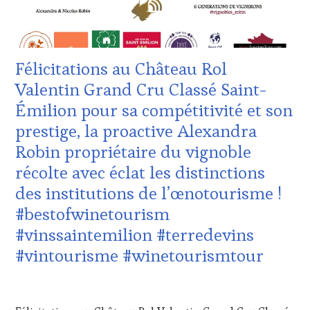
VIGNOBLES
,
VOUCHER
,
WINE
CÔTES-
TASTING
DE-
VOUCHER
,
PROVENCE
,
Félicitations au Château Rol
WINE
DOMAINE
TOURISM
VITICOLE,
Valentin Grand Cru Classé Saint-
FAME
,
ADHÉRENT,
Émilion pour sa compétitivité et son
WINE
VIN
TOURISM
TOURISME
,
prestige, la proactive Alexandra
TOUR
,
EDITION
Robin propriétaire du vignoble
WINE
LES
TOURISM
CLÉS
récolte avec éclat les distinctions
TOUR
DU
des institutions de l’œnotourisme !
MOVIE
,
VIN
WINETASTINGVOUCHER.COM
ET
#bestofwinetourism
DE
#vinssaintemilion #terredevins
LA
HAUTE
#vintourisme #winetourismtour
GASTRONOMIE
FRANÇAISE
,
1
INVITATIONS
AVRIL
&