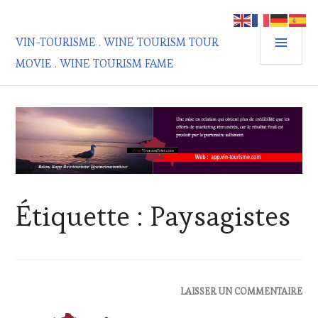
Aller
au
MEN
contenu
VIN-TOURISME . WINE TOURISM TOUR
PRIN
principal
MOVIE . WINE TOURISM FAME
Étiquette :
Paysagistes
ACTUALITÉS
,
LAISSER UN COMMENTAIRE
CLUB