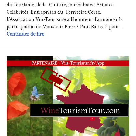
TOURISM
INVITATIONS
du Tourisme, de la Culture, Journalistes, Artistes,
TOUR
,
&
Célébrités, Entreprises du Territoire Corse,
WINE
DÉGUSTATIONS,
L’Association Vin-Tourisme a l’honneur d’annoncer la
TOURISM
WINE
participation de Monsieur Pierre-Paul Battesti pour …
TOUR
TASTING
,
Pierre-Paul Battesti animera la 1rst Win
Continuer de lire
MOVIE
,
MÉDIAS,
WINETASTINGVOUCHER.COM
PRESSE
ÉCRITE,
RADIO,
TV,
WEB
,
OENOTOURISME
,
PARTENAIRES
VIN
TOURISME
,
RESTAURATEUR,
CHEF,
CUISINIER,
ŒNOLOGUE,
SOMMELIER
,
SALONS
INTERNATIONAUX
,