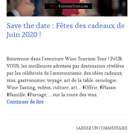
VIGNOBLES
,
CLÉS
WINE
DU
TASTING
VIN
VOUCHER
,
ET
Save the date : Fêtes des cadeaux de
WINE
DE
TOURISM
LA
Juin 2020 !
FAME
,
HAUTE
WINE
GASTRONOMIE
14
TOURISM
FRANÇAISE
,
MAI
TOUR
,
FAMOUS
Bienvenue dans l’aventure Wine Tourism Tour ! PoUR
2020
WINETASTINGVOUCHER.COM
HOST
,
VOUS, les meilleures adresses par destination révélées
GUEST
,
par les célébrités de l’œnotourisme, des idées cadeaux,
MÉDIAS,
PRESSE
vins, gastronomie, voyage, art de la table, oenologie,
ÉCRITE,
Wine Tasting, vidéos, culture, art, .. #Offrir, #Plaisir,
RADIO,
#Famille, #Partage, … sur la route des vins.
TV,
Save the date : Fêtes des cadeaux de Juin 2
Continuer de lire
WEB
,
OENOTOURISME
,
PALETTE
,
PARTENAIRES
VIN
ACTUALITÉS
,
LAISSER UN COMMENTAIRE
TOURISME
,