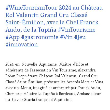
TASTING
DOMAINE
#WineTourismTour 2024 au Château
VOUCHER
,
VITICOLE,
WINE
ADHÉRENT,
Rol Valentin Grand Cru Classé
TOURISM
VIN
Saint-Émilion, avec le Chef Franck
FAME
,
TOURISME
,
WINE
EDITION
Audu, de la Tupiña #VinTourisme
TOURISM
LES
#App #gastronomie #Vin #Jeu
TOUR
,
CLÉS
WINE
DU
#innovation
TOURISM
VIN
TOUR
ET
21
MOVIE
,
DE
AVRIL
WINETASTINGVOUCHER.COM
LA
2024, en Nouvelle Aquitaine, Maître d’hôte et
2024
HAUTE
adhérente de l’association Vin Tourisme, Alexandra
GASTRONOMIE
Robin Propriétaire Château Rol Valentin, Grand Cru
FRANÇAISE
,
INVITATIONS
Classé Saint-Émilion, présente les Accords Mets et Vins
&
avec un Menu, imaginé et orchestré par Franck Audu,
DÉGUSTATIONS,
Chef, propriétaire,La Tupiña à Bordeaux, Ambassadeur
WINE
du Caviar Sturia français d’Aquitaine.
TASTING
,
LIVE