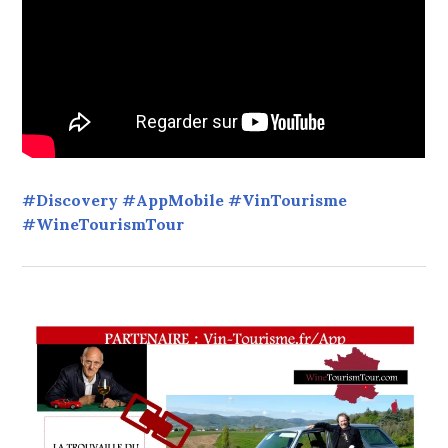
#Discovery #AppMobile #VinTourisme
#WineTourismTour