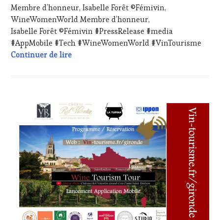
Membre d’honneur, Isabelle Forêt ©Fémivin,
WINE
2024
TASTING
,
WineWomenWorld Membre d’honneur,
LIVE
Isabelle Forêt ©Fémivin #PressRelease #media
STREAMING
,
#AppMobile #Tech #WineWomenWorld #VinTourisme
MASTERCLASS
,
Membre d’honneur, Isabelle Forêt ©Fém
Continuer de lire
OENOTOURISME
,
PARTENAIRES
VIN
TOURISME
,
PRODUCTEURS
CHALLENGE
TERROIR
,
HORS
RESTAURATEUR,
ZONE
CHEF,
DE
CUISINIER,
CONFORT
,
ŒNOLOGUE,
CLUB
SOMMELIER
,
:
SALONS
WINE
INTERNATIONAUX
,
TASTING
TASTING
VOUCHER
,
MOVIE
,
CÔTES-
VIGNOBLES
,
DE-
WINE
PROVENCE
,