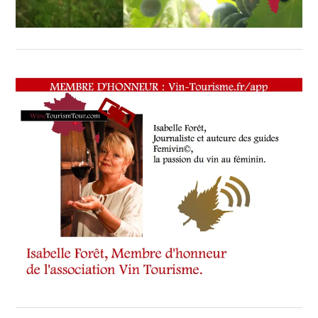
SPOT
BY
,
VIGNOBLES
,
WINE
TASTING
VOUCHER
,
WINE
TOURISM
FAME
,
WINE
TOURISM
TOUR
,
WINETASTINGVOUCHER.COM