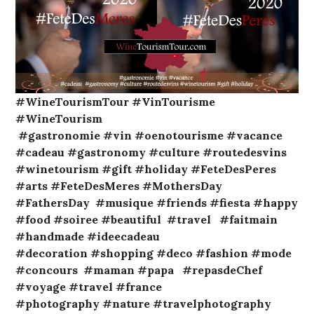
#WineTourismTour
#VinTourisme
#WineTourism
#gastronomie
#vin
#oenotourisme
#vacance
#cadeau
#gastronomy
#culture
#routedesvins
#winetourism
#gift
#holiday
#FeteDesPeres
#arts
#FeteDesMeres
#MothersDay
#FathersDay
#musique
#friends
#fiesta
#happy
#food
#soiree
#beautiful
#travel
#faitmain
#handmade
#ideecadeau
#decoration
#shopping
#deco
#fashion
#mode
#concours
#maman
#papa
#repasdeChef
#voyage
#travel
#france
#photography
#nature
#travelphotography