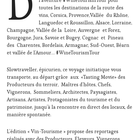
D
l’aventure #WineTourismTour pour
TOUR
toutes les destinations de la route des
MOVIE
,
vins, Corsica, Provence,Vallée du Rhône,
WINETASTINGVOUCHER.COM
Languedoc et Roussillon, Alsace, Lorraine,
Champagne, Vallée de la Loire, Auvergne et Forez,
Bourgogne, Jura, Savoie et Bugey, Cognac et Pineau
des Charentes, Bordelais, Armagnac, Sud-Ouest, Béarn
et vallée de l’Amour… #WineTourismTour
Slowtraveller, épicurien, ce voyage initiatique vous
transporte, au départ grâce aux «Tasting Movie» des
Producteurs du terroir, Maîtres d’hôtes, Chefs,
Vignerons, Sommeliers, Architectes, Paysagistes,
Artisans, Artistes, Protagonistes du tourisme et du
patrimoine, jusqu’à la rencontre en direct des locaux, de
manière spontanée.
L’édition « Vin-Tourisme » propose des reportages
réalisés avec des Producteurs, Eleveurs, Vignerons,