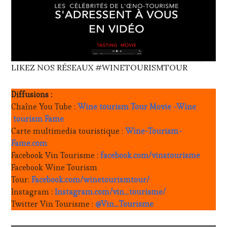
LIKEZ NOS RÉSEAUX #WINETOURISMTOUR
Diffusions :
Chaîne You Tube :
Wine tourism Tour Movie -Wine
tourism Fame
Carte multimedia touristique :
Wine-Tourism-
Fame.com
Facebook Vin Tourisme :
facebook.com/vinstourisme
Facebook Wine Tourism
Tour:
Facebook.com/winetourismtour/
Instagram :
Instagram.com/vin_tourisme/
Twitter Vin Tourisme :
@Vin_Tourisme