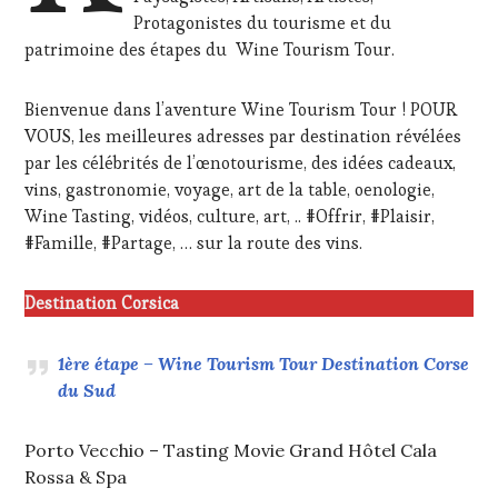
DE
Protagonistes du tourisme et du
LA
patrimoine des étapes du Wine Tourism Tour.
HAUTE
GASTRONOMIE
FRANÇAISE
,
Bienvenue dans l’aventure Wine Tourism Tour ! POUR
FAMOUS
VOUS, les meilleures adresses par destination révélées
HOST
,
par les célébrités de l’œnotourisme, des idées cadeaux,
GUEST
,
MÉDIAS,
vins, gastronomie, voyage, art de la table, oenologie,
PRESSE
Wine Tasting, vidéos, culture, art, .. #Offrir, #Plaisir,
ÉCRITE,
#Famille, #Partage, … sur la route des vins.
RADIO,
TV,
WEB
,
Destination Corsica
OENOTOURISME
,
PALETTE
,
1ère étape – Wine Tourism Tour Destination Corse
PARTENAIRES
VIN
du Sud
TOURISME
,
PRODUCTEURS
Porto Vecchio – Tasting Movie Grand Hôtel Cala
TERROIR
,
PROVENCE
Rossa & Spa
,
RESTAURATEUR,