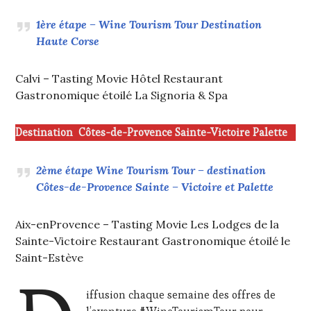
CHEF,
1ère étape – Wine Tourism Tour Destination
CUISINIER,
Haute Corse
ŒNOLOGUE,
SOMMELIER
,
SAINTE-
Calvi – Tasting Movie Hôtel Restaurant
VICTOIRE
,
Gastronomique étoilé La Signoria & Spa
SALONS
INTERNATIONAUX
,
TASTING
Destination Côtes-de-Provence Sainte-Victoire Palette
MOVIE
,
VIGNOBLES
,
WINE
2ème étape Wine Tourism Tour – destination
TASTING
Côtes-de-Provence Sainte – Victoire et Palette
VOUCHER
,
WINE
TOURISM
Aix-enProvence – Tasting Movie Les Lodges de la
FAME
,
Sainte-Victoire Restaurant Gastronomique étoilé le
WINE
Saint-Estève
TOURISM
TOUR
,
WINE
iffusion chaque semaine des offres de
TOURISM