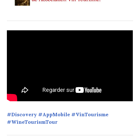
#Discovery #AppMobile #VinTourisme
#WineTourismTour