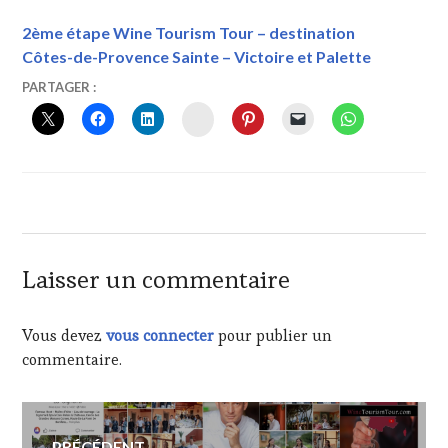
2ème étape Wine Tourism Tour – destination
Côtes-de-Provence Sainte – Victoire et Palette
14
VINTOURISME
#VOYAGE
,
PARTAGER :
MAI
ARCHITECTES
,
INSTAGRAM
2020
ART
,
ART
DE
LA
TABLE
,
ARTISANS
,
ARTISTES
,
CHEFS
,
Laisser un commentaire
CULTURE
,
DU
TERROIR
,
Vous devez
vous connecter
pour publier un
GASTRONOMIE
,
commentaire.
GRAND
HÔTEL
CALA
Navigation
ROSSA
PRÉCÉDENT
&