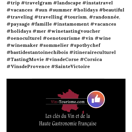
#trip
#travelgram
#landscape
#instatravel
#vacances
#sun
#summer
#holidays
#beautiful
#traveling
#travelling
#tourism
,
#randonnée
,
#paysage
#famille
#instamoment
#vacances
#holidays
#mer
#winetastingvoucher
#oenoculturel
#oenotourisme
#vin
#wine
#winemaker
#sommelier
#spotbychef
#bastidestantoinechibois
#itineraireculturel
#TastingMovie
#vinsdeCorse
#Corsica
#VinsdeProvence
#SainteVictoire