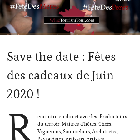
ACTUALITÉS
,
Save the date : Fêtes
CLUB
:
WINE
des cadeaux de Juin
TASTING
VOUCHER
,
CORSICA
,
2020 !
CULTURAL
GUEST
,
EDITION
R
LES
encontre en direct avec les Producteurs
CLÉS
du terroir, Maîtres d’hôtes, Chefs,
DU
VIN
Vignerons, Sommeliers, Architectes,
ET
Paysagistes, Artisans, Artistes,