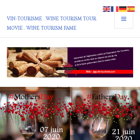
Aller
au
MEN
contenu
VIN-TOURISME . WINE TOURISM TOUR
PRIN
principal
MOVIE . WINE TOURISM FAME