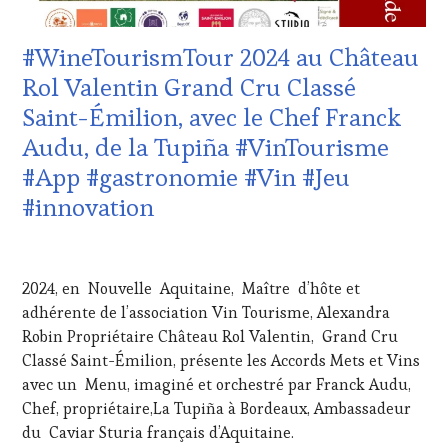
WINE
PROVENCE
,
TASTING
DOMAINE
#WineTourismTour 2024 au Château
VOUCHER
,
VITICOLE,
WINE
ADHÉRENT,
Rol Valentin Grand Cru Classé
TOURISM
VIN
Saint-Émilion, avec le Chef Franck
FAME
,
TOURISME
,
WINE
EDITION
Audu, de la Tupiña #VinTourisme
TOURISM
LES
#App #gastronomie #Vin #Jeu
TOUR
,
CLÉS
WINE
DU
#innovation
TOURISM
VIN
TOUR
ET
21
MOVIE
,
DE
AVRIL
WINETASTINGVOUCHER.COM
LA
2024, en Nouvelle Aquitaine, Maître d’hôte et
2024
HAUTE
adhérente de l’association Vin Tourisme, Alexandra
GASTRONOMIE
Robin Propriétaire Château Rol Valentin, Grand Cru
FRANÇAISE
,
INVITATIONS
Classé Saint-Émilion, présente les Accords Mets et Vins
&
avec un Menu, imaginé et orchestré par Franck Audu,
DÉGUSTATIONS,
Chef, propriétaire,La Tupiña à Bordeaux, Ambassadeur
WINE
du Caviar Sturia français d’Aquitaine.
TASTING
,