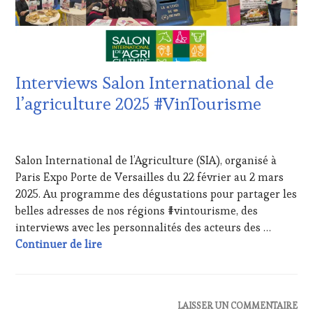
SPOT
VIN
BY
,
TOURISME
,
VIGNOBLES
,
EDITION
WINE
LES
TASTING
CLÉS
VOUCHER
,
Interviews Salon International de
DU
WINE
VIN
l’agriculture 2025 #VinTourisme
TOURISM
ET
FAME
,
DE
WINE
20
LA
TOURISM
MARS
HAUTE
TOUR
,
Salon International de l’Agriculture (SIA), organisé à
2025
GASTRONOMIE
WINETASTINGVOUCHER.COM
Paris Expo Porte de Versailles du 22 février au 2 mars
FRANÇAISE
,
2025. Au programme des dégustations pour partager les
INVITATIONS
&
belles adresses de nos régions #vintourisme, des
DÉGUSTATIONS,
interviews avec les personnalités des acteurs des …
WINE
Interviews Salon International de l’agric
Continuer de lire
TASTING
,
JEU
,
MASTERCLASS
,
MÉDIAS,
ACTUALITÉS
,
LAISSER UN COMMENTAIRE
PRESSE