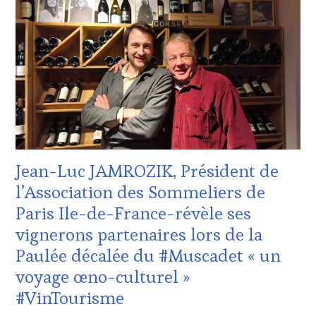
:
WINE
TASTING
VOUCHER
,
CORSICA
,
CULTURAL
GUEST
,
DOMAINE
VITICOLE,
ADHÉRENT,
VIN
TOURISME
,
Jean-Luc JAMROZIK, Président de
EDITION
LES
l’Association des Sommeliers de
CLÉS
Paris Ile-de-France-révèle ses
DU
VIN
vignerons partenaires lors de la
ET
Paulée décalée du #Muscadet « un
DE
LA
voyage œno-culturel »
HAUTE
#VinTourisme
GASTRONOMIE
FRANÇAISE
,