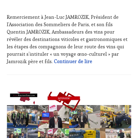
INVITATIONS
8
&
JUIN
Remerciement à Jean-Luc JAMROZIK, Président de
DÉGUSTATIONS,
2025
WINE
l’Association des Sommeliers de Paris, et son fils
TASTING
,
Quentin JAMROZIK, Ambassadeurs des vins pour
JEU
,
révéler des destinations viticoles et gastronomiques et
MÉDIAS,
les étapes des compagnons de leur route des vins qui
PRESSE
pourrait s’intituler « un voyage œno-culturel » par
ÉCRITE,
RADIO,
Jean-Luc JAMROZIK, P
Jamrozik père et fils.
Continuer de lire
TV,
WEB
,
OENOTOURISME
,
PRODUCTEURS
ACTUALITÉS
,
TERROIR
,
CLUB
RESTAURATEUR,
:
CHEF,
WINE
CUISINIER,
TASTING
ŒNOLOGUE,
VOUCHER
,
SOMMELIER
,
DOMAINE
SALONS
VITICOLE,
INTERNATIONAUX
,
ADHÉRENT,