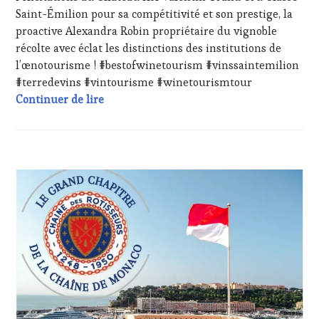
DÉGUSTATIONS,
Saint-Émilion pour sa compétitivité et son prestige, la
WINE
proactive Alexandra Robin propriétaire du vignoble
TASTING
,
MÉDIAS,
récolte avec éclat les distinctions des institutions de
PRESSE
l’œnotourisme ! #bestofwinetourism #vinssaintemilion
ÉCRITE,
#terredevins #vintourisme #winetourismtour
RADIO,
Félicitations au Château Rol Valentin Gra
Continuer de lire
TV,
WEB
,
OENOTOURISME
,
PARTENAIRES
VIN
ACTUALITÉS
,
TOURISME
,
CLUB
PRODUCTEURS
:
TERROIR
,
WINE
RESTAURATEUR,
TASTING
CHEF,
VOUCHER
,
CUISINIER,
CÔTES-
ŒNOLOGUE,
DE-
SOMMELIER
,
PROVENCE
,
SALONS
DOMAINE
INTERNATIONAUX
,
VITICOLE,
VIGNOBLES
,
ADHÉRENT,