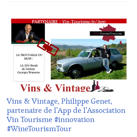
TV,
WEB
,
ACTUALITÉS
,
OENOTOURISME
,
CLUB
PARTENAIRES
:
VIN
WINE
TOURISME
,
TASTING
PRODUCTEURS
VOUCHER
,
TERROIR
,
CÔTES-
RESTAURATEUR,
DE-
CHEF,
PROVENCE
,
CUISINIER,
DOMAINE
ŒNOLOGUE,
VITICOLE,
SOMMELIER
,
ADHÉRENT,
SALONS
VIN
INTERNATIONAUX
,
TOURISME
,
VIGNOBLES
,
Vins & Vintage, Philippe Genet,
EDITION
WINE
LES
TASTING
partenaire de l’App de l’Association
CLÉS
VOUCHER
,
Vin Tourisme #innovation
DU
WINE
VIN
TOURISM
#WineTourismTour
ET
FAME
,