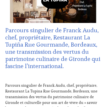
TASTING
WINE
MOVIE
,
TASTING
VIGNOBLES
,
VOUCHER
,
WINE
DOMAINE
TASTING
VITICOLE,
VOUCHER
,
ADHÉRENT,
Parcours singulier de Franck Audu,
WINE
VIN
TOURISM
TOURISME
,
chef, propriétaire, Restaurant La
FAME
,
EDITION
Tupiña Rue Gourmande, Bordeaux,
WINE
LES
TOURISM
CLÉS
une transmission des vertus du
TOUR
,
DU
patrimoine culinaire de Gironde qui
WINE
VIN
TOURISM
ET
fascine l’international.
TOUR
DE
MOVIE
,
LA
18
WINETASTINGVOUCHER.COM
HAUTE
AVRIL
GASTRONOMIE
Parcours singulier de Franck Audu, chef, propriétaire,
2024
FRANÇAISE
,
Restaurant La Tupina Rue Gourmande, Bordeaux, une
INVITATIONS
transmission des vertus du patrimoine culinaire de
&
DÉGUSTATIONS,
Gironde et culturelle pour son art de vivre du « savoir
WINE