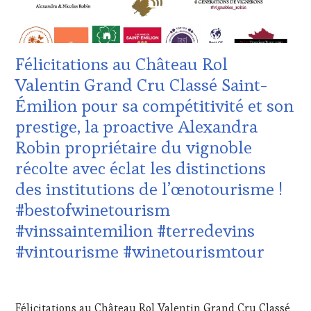
VIGNOBLES
,
VOUCHER
,
WINE
CÔTES-
TASTING
DE-
VOUCHER
,
PROVENCE
,
Félicitations au Château Rol
WINE
DOMAINE
TOURISM
VITICOLE,
Valentin Grand Cru Classé Saint-
FAME
,
ADHÉRENT,
Émilion pour sa compétitivité et son
WINE
VIN
TOURISM
TOURISME
,
prestige, la proactive Alexandra
TOUR
,
EDITION
Robin propriétaire du vignoble
WINETASTINGVOUCHER.COM
LES
CLÉS
récolte avec éclat les distinctions
DU
des institutions de l’œnotourisme !
VIN
ET
#bestofwinetourism
DE
#vinssaintemilion #terredevins
LA
HAUTE
#vintourisme #winetourismtour
GASTRONOMIE
FRANÇAISE
,
1
INVITATIONS
AVRIL
&
Félicitations au Château Rol Valentin Grand Cru Classé
2024