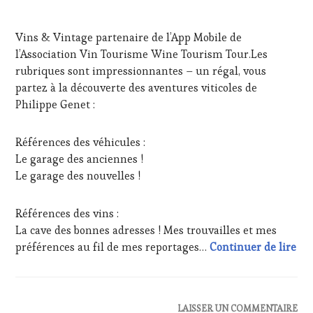
DE
WINE
7
LA
TOURISM
JUILLET
HAUTE
TOUR
,
Vins & Vintage partenaire de l’App Mobile de
2023
GASTRONOMIE
WINETASTINGVOUCHER.COM
l’Association Vin Tourisme Wine Tourism Tour.Les
FRANÇAISE
,
rubriques sont impressionnantes – un régal, vous
INVITATIONS
&
partez à la découverte des aventures viticoles de
DÉGUSTATIONS,
Philippe Genet :
WINE
TASTING
,
Références des véhicules :
MÉDIAS,
PRESSE
Le garage des anciennes !
ÉCRITE,
Le garage des nouvelles !
RADIO,
TV,
WEB
,
Références des vins :
OENOTOURISME
,
La cave des bonnes adresses ! Mes trouvailles et mes
PARTENAIRES
Vin
préférences au fil de mes reportages…
Continuer de lire
VIN
TOURISME
,
PRODUCTEURS
TERROIR
,
ACTUALITÉS
,
LAISSER UN COMMENTAIRE
RESTAURATEUR,