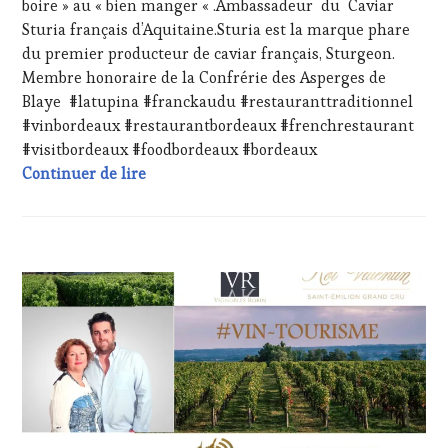
boire » au « bien manger « .Ambassadeur du Caviar
TASTING
,
Sturia français d’Aquitaine.Sturia est la marque phare
LIVE
du premier producteur de caviar français, Sturgeon.
STREAMING
,
Membre honoraire de la Confrérie des Asperges de
MÉDIAS,
PRESSE
Blaye #latupina #franckaudu #restauranttraditionnel
ÉCRITE,
#vinbordeaux #restaurantbordeaux #frenchrestaurant
RADIO,
#visitbordeaux #foodbordeaux #bordeaux
TV,
Parcours singulier de Franck Audu, chef, 
Continuer de lire
WEB
,
OENOTOURISME
,
PARTENAIRES
VIN
TOURISME
,
ACTUALITÉS
,
PRODUCTEURS
CHALLENGE
TERROIR
,
HORS
RESTAURATEUR,
ZONE
CHEF,
DE
CUISINIER,
CONFORT
,
ŒNOLOGUE,
CLUB
SOMMELIER
,
:
SALONS
WINE
INTERNATIONAUX
,
TASTING