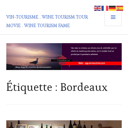
Aller
au
MEN
contenu
VIN-TOURISME . WINE TOURISM TOUR
PRIN
principal
MOVIE . WINE TOURISM FAME
Étiquette :
Bordeaux
ACTUALITÉS
,
CLUB