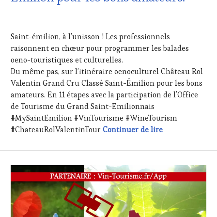
&
DÉGUSTATIONS,
22
WINE
AVRIL
TASTING
,
Saint-émilion, à l’unisson ! Les professionnels
2022
MÉDIAS,
raisonnent en chœur pour programmer les balades
PRESSE
oeno-touristiques et culturelles.
ÉCRITE,
RADIO,
Du même pas, sur l’itinéraire oenoculturel Château Rol
TV,
Valentin Grand Cru Classé Saint-Émilion pour les bons
WEB
,
amateurs. En 11 étapes avec la participation de l’Office
OENOTOURISME
,
de Tourisme du Grand Saint-Emilionnais
PARTENAIRES
#MySaintEmilion #VinTourisme #WineTourism
VIN
Saint-Émilion e
TOURISME
,
#ChateauRolValentinTour
Continuer de lire
PRODUCTEURS
TERROIR
,
RESTAURATEUR,
CHEF,
CUISINIER,
ŒNOLOGUE,
SOMMELIER
,
VIGNOBLES
,
WINE