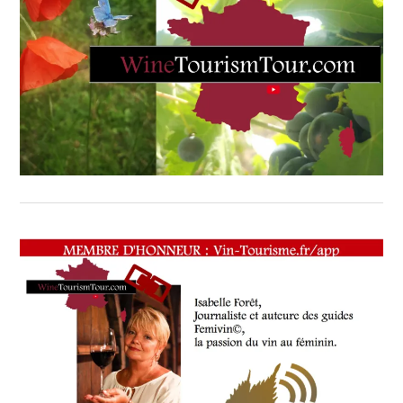
TASTING
VOUCHER
,
WINE
TOURISM
FAME
,
WINE
TOURISM
TOUR
,
WINETASTINGVOUCHER.COM