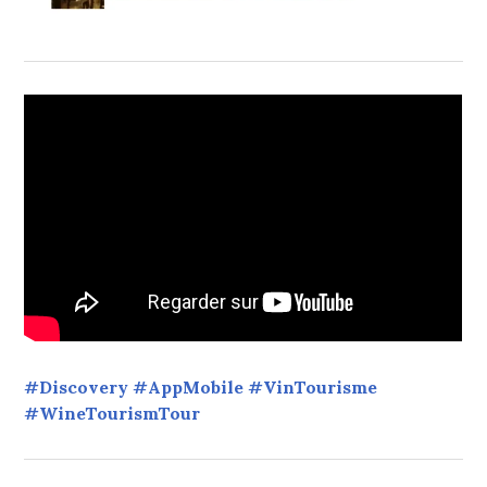
#Discovery #AppMobile #VinTourisme
#WineTourismTour