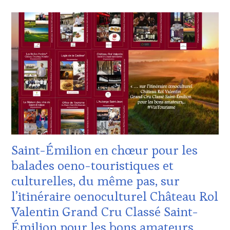
CLUB
CHEF,
:
CUISINIER,
WINE
ŒNOLOGUE,
TASTING
SOMMELIER
,
VOUCHER
,
SALONS
DOMAINE
INTERNATIONAUX
,
VITICOLE,
VIGNOBLES
,
ADHÉRENT,
WINE
VIN
TASTING
TOURISME
,
VOUCHER
,
EDITION
WINE
LES
TOURISM
CLÉS
FAME
,
DU
WINE
Saint-Émilion en chœur pour les
VIN
TOURISM
ET
TOUR
,
balades oeno-touristiques et
DE
WINETASTINGVOUCHER.COM
culturelles, du même pas, sur
LA
HAUTE
l’itinéraire oenoculturel Château Rol
GASTRONOMIE
Valentin Grand Cru Classé Saint-
FRANÇAISE
,
INVITATIONS
Émilion pour les bons amateurs.