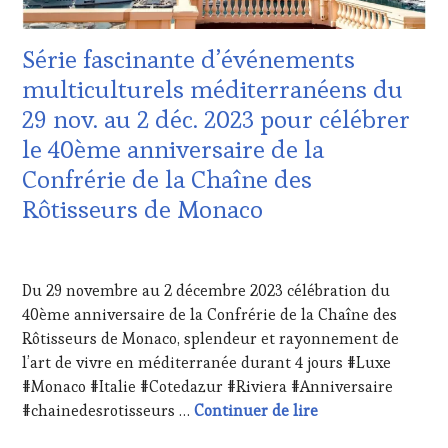
WINE
VIN
TASTING
TOURISME
,
Série fascinante d’événements
VOUCHER
,
EDITION
WINE
LES
multiculturels méditerranéens du
TOURISM
CLÉS
29 nov. au 2 déc. 2023 pour célébrer
FAME
,
DU
WINE
VIN
le 40ème anniversaire de la
TOURISM
ET
Confrérie de la Chaîne des
TOUR
,
DE
WINETASTINGVOUCHER.COM
LA
Rôtisseurs de Monaco
HAUTE
GASTRONOMIE
9
FRANÇAISE
,
AOÛT
INVITATIONS
Du 29 novembre au 2 décembre 2023 célébration du
2023
&
40ème anniversaire de la Confrérie de la Chaîne des
DÉGUSTATIONS,
Rôtisseurs de Monaco, splendeur et rayonnement de
WINE
TASTING
,
l’art de vivre en méditerranée durant 4 jours #Luxe
MÉDIAS,
#Monaco #Italie #Cotedazur #Riviera #Anniversaire
PRESSE
Série fascinante 
#chainedesrotisseurs …
Continuer de lire
ÉCRITE,
RADIO,