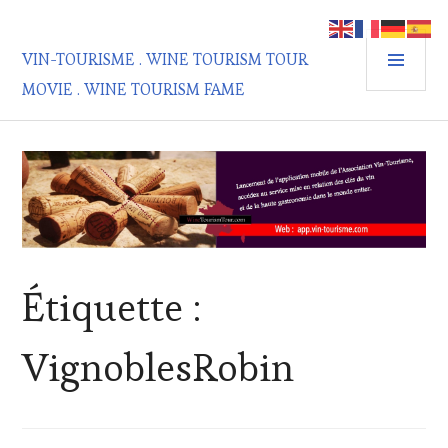
Aller
au
MEN
contenu
VIN-TOURISME . WINE TOURISM TOUR
PRIN
principal
MOVIE . WINE TOURISM FAME
Étiquette :
VignoblesRobin