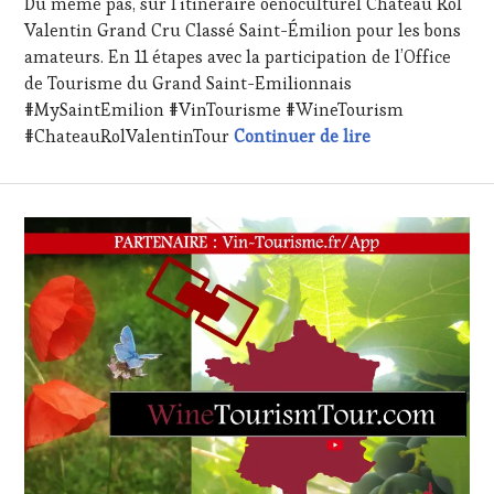
RADIO,
Du même pas, sur l’itinéraire oenoculturel Château Rol
TV,
Valentin Grand Cru Classé Saint-Émilion pour les bons
WEB
,
amateurs. En 11 étapes avec la participation de l’Office
OENOTOURISME
,
de Tourisme du Grand Saint-Emilionnais
PARTENAIRES
#MySaintEmilion #VinTourisme #WineTourism
VIN
Saint-Émilion e
TOURISME
,
#ChateauRolValentinTour
Continuer de lire
PRODUCTEURS
TERROIR
,
RESTAURATEUR,
CHEF,
CUISINIER,
ŒNOLOGUE,
SOMMELIER
,
VIGNOBLES
,
WINE
TASTING
VOUCHER
,
WINE
TOURISM
FAME
,
WINE
TOURISM