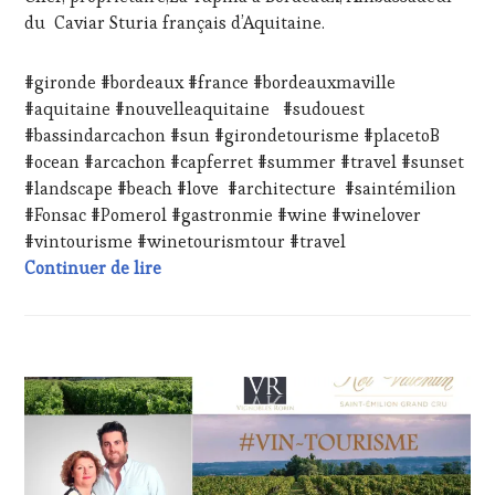
WINE
du Caviar Sturia français d’Aquitaine.
TASTING
,
LIVE
STREAMING
,
#gironde #bordeaux #france #bordeauxmaville
MASTERCLASS
,
#aquitaine #nouvelleaquitaine #sudouest
MÉDIAS,
#bassindarcachon #sun #girondetourisme #placetoB
PRESSE
#ocean #arcachon #capferret #summer #travel #sunset
ÉCRITE,
RADIO,
#landscape #beach #love #architecture #saintémilion
TV,
#Fonsac #Pomerol #gastronmie #wine #winelover
WEB
,
#vintourisme #winetourismtour #travel
OENOTOURISME
,
#WineTourismTour 2024 au Château Rol Va
Continuer de lire
PARTENAIRES
VIN
TOURISME
,
PRODUCTEURS
TERROIR
,
ACTUALITÉS
,
RESTAURATEUR,
CHALLENGE
CHEF,
HORS
CUISINIER,
ZONE
ŒNOLOGUE,
DE
SOMMELIER
,
CONFORT
,
SALONS