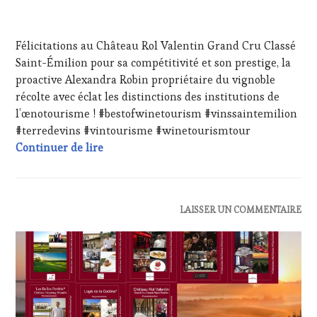
FRANÇAISE
,
1
INVITATIONS
AVRIL
&
Félicitations au Château Rol Valentin Grand Cru Classé
2024
DÉGUSTATIONS,
Saint-Émilion pour sa compétitivité et son prestige, la
WINE
proactive Alexandra Robin propriétaire du vignoble
TASTING
,
MÉDIAS,
récolte avec éclat les distinctions des institutions de
PRESSE
l’œnotourisme ! #bestofwinetourism #vinssaintemilion
ÉCRITE,
#terredevins #vintourisme #winetourismtour
RADIO,
Félicitations au Château Rol Valentin Gra
Continuer de lire
TV,
WEB
,
OENOTOURISME
,
PARTENAIRES
VIN
ACTUALITÉS
,
LAISSER UN COMMENTAIRE
TOURISME
,
CLUB
PRODUCTEURS
:
TERROIR
,
WINE
RESTAURATEUR,
TASTING
CHEF,
VOUCHER
,
CUISINIER,
DOMAINE
ŒNOLOGUE,
VITICOLE,