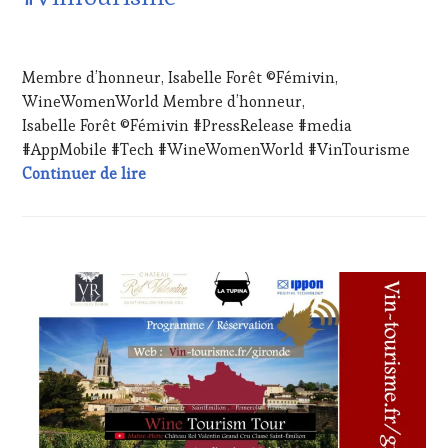
INVITATIONS
&
29
DÉGUSTATIONS,
AVRIL
Membre d’honneur, Isabelle Forêt ©Fémivin,
WINE
2024
TASTING
,
WineWomenWorld Membre d’honneur,
LIVE
Isabelle Forêt ©Fémivin #PressRelease #media
STREAMING
,
#AppMobile #Tech #WineWomenWorld #VinTourisme
MASTERCLASS
,
Membre d’honneur, Isabelle Forêt ©Fém
Continuer de lire
OENOTOURISME
,
PARTENAIRES
VIN
TOURISME
,
PRODUCTEURS
CHALLENGE
TERROIR
,
HORS
RESTAURATEUR,
ZONE
CHEF,
DE
CUISINIER,
CONFORT
,
ŒNOLOGUE,
CLUB
SOMMELIER
,
:
SALONS
WINE
INTERNATIONAUX
,
TASTING
TASTING
VOUCHER
,