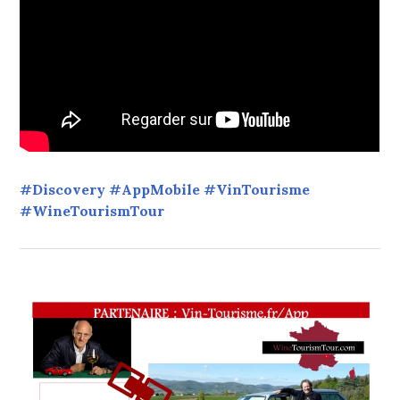
#Discovery #AppMobile #VinTourisme
#WineTourismTour