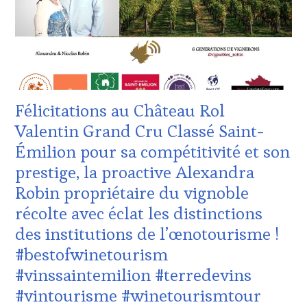
CLUB
INTERNATIONAUX
,
:
TASTING
WINE
MOVIE
,
TASTING
VIGNOBLES
,
VOUCHER
,
WINE
CÔTES-
TASTING
DE-
VOUCHER
,
PROVENCE
,
Félicitations au Château Rol
WINE
DOMAINE
TOURISM
VITICOLE,
Valentin Grand Cru Classé Saint-
FAME
,
ADHÉRENT,
Émilion pour sa compétitivité et son
WINE
VIN
TOURISM
TOURISME
,
prestige, la proactive Alexandra
TOUR
,
EDITION
Robin propriétaire du vignoble
WINE
LES
TOURISM
CLÉS
récolte avec éclat les distinctions
TOUR
DU
des institutions de l’œnotourisme !
MOVIE
,
VIN
WINETASTINGVOUCHER.COM
ET
#bestofwinetourism
DE
#vinssaintemilion #terredevins
LA
HAUTE
#vintourisme #winetourismtour
GASTRONOMIE