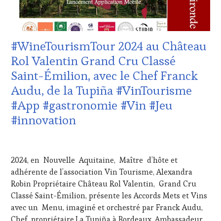
MOVIE
,
CÔTES-
VIGNOBLES
,
DE-
WINE
PROVENCE
,
TASTING
DOMAINE
#WineTourismTour 2024 au Château
VOUCHER
,
VITICOLE,
WINE
ADHÉRENT,
Rol Valentin Grand Cru Classé
TOURISM
VIN
Saint-Émilion, avec le Chef Franck
FAME
,
TOURISME
,
WINE
EDITION
Audu, de la Tupiña #VinTourisme
TOURISM
LES
#App #gastronomie #Vin #Jeu
TOUR
,
CLÉS
WINE
DU
#innovation
TOURISM
VIN
TOUR
ET
21
MOVIE
,
DE
AVRIL
WINETASTINGVOUCHER.COM
LA
2024, en Nouvelle Aquitaine, Maître d’hôte et
2024
HAUTE
adhérente de l’association Vin Tourisme, Alexandra
GASTRONOMIE
Robin Propriétaire Château Rol Valentin, Grand Cru
FRANÇAISE
,
INVITATIONS
Classé Saint-Émilion, présente les Accords Mets et Vins
&
avec un Menu, imaginé et orchestré par Franck Audu,
DÉGUSTATIONS,
Chef, propriétaire,La Tupiña à Bordeaux, Ambassadeur