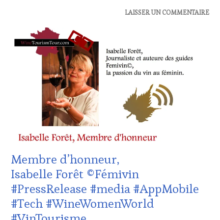
ACTUALITÉS
,
LAISSER UN COMMENTAIRE
CLUB
:
WINE
TASTING
VOUCHER
,
DOMAINE
VITICOLE,
ADHÉRENT,
VIN
TOURISME
,
EDITION
LES
CLÉS
DU
Membre d’honneur,
VIN
ET
Isabelle Forêt ©Fémivin
DE
#PressRelease #media #AppMobile
LA
HAUTE
#Tech #WineWomenWorld
GASTRONOMIE
#VinTourisme
FRANÇAISE
,