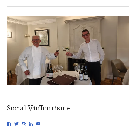
Social VinTourisme
V
V
V
V
Y
o
o
o
o
o
i
i
i
i
u