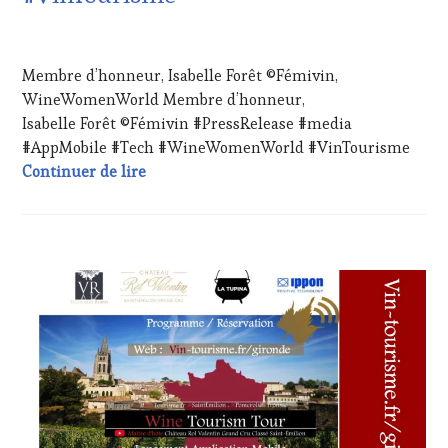
INVITATIONS
&
29
DÉGUSTATIONS,
AVRIL
Membre d’honneur, Isabelle Forêt ©Fémivin,
WINE
2024
TASTING
,
WineWomenWorld Membre d’honneur,
LIVE
Isabelle Forêt ©Fémivin #PressRelease #media
STREAMING
,
#AppMobile #Tech #WineWomenWorld #VinTourisme
MASTERCLASS
,
Membre d’honneur, Isabelle Forêt ©Fém
Continuer de lire
OENOTOURISME
,
PARTENAIRES
VIN
TOURISME
,
PRODUCTEURS
CHALLENGE
TERROIR
,
HORS
RESTAURATEUR,
ZONE
CHEF,
DE
CUISINIER,
CONFORT
,
ŒNOLOGUE,
CLUB
SOMMELIER
,
:
SALONS
WINE
INTERNATIONAUX
,
TASTING
TASTING
VOUCHER
,