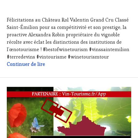
FRANÇAISE
,
1
INVITATIONS
AVRIL
&
Félicitations au Château Rol Valentin Grand Cru Classé
2024
DÉGUSTATIONS,
Saint-Émilion pour sa compétitivité et son prestige, la
WINE
proactive Alexandra Robin propriétaire du vignoble
TASTING
,
MÉDIAS,
récolte avec éclat les distinctions des institutions de
PRESSE
l’œnotourisme ! #bestofwinetourism #vinssaintemilion
ÉCRITE,
#terredevins #vintourisme #winetourismtour
RADIO,
Félicitations au Château Rol Valentin Gra
Continuer de lire
TV,
WEB
,
OENOTOURISME
,
PARTENAIRES
VIN
TOURISME
,
PRODUCTEURS
TERROIR
,
RESTAURATEUR,
CHEF,
CUISINIER,
ŒNOLOGUE,