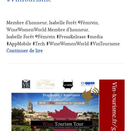
INVITATIONS
&
29
DÉGUSTATIONS,
AVRIL
Membre d’honneur, Isabelle Forêt ©Fémivin,
WINE
2024
TASTING
,
WineWomenWorld Membre d’honneur,
LIVE
Isabelle Forêt ©Fémivin #PressRelease #media
STREAMING
,
#AppMobile #Tech #WineWomenWorld #VinTourisme
MASTERCLASS
,
Membre d’honneur, Isabelle Forêt ©Fém
Continuer de lire
OENOTOURISME
,
PARTENAIRES
VIN
TOURISME
,
PRODUCTEURS
CHALLENGE
TERROIR
,
HORS
RESTAURATEUR,
ZONE
CHEF,
DE
CUISINIER,
CONFORT
,
ŒNOLOGUE,
CLUB
SOMMELIER
,
:
SALONS
WINE
INTERNATIONAUX
,
TASTING
TASTING
VOUCHER
,