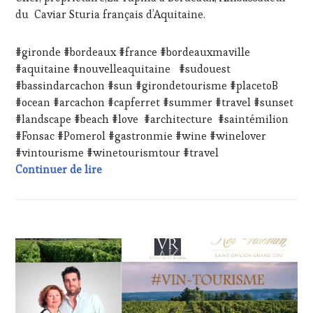
WINE
du Caviar Sturia français d’Aquitaine.
TASTING
,
LIVE
STREAMING
,
#gironde #bordeaux #france #bordeauxmaville
MASTERCLASS
,
#aquitaine #nouvelleaquitaine #sudouest
MÉDIAS,
#bassindarcachon #sun #girondetourisme #placetoB
PRESSE
#ocean #arcachon #capferret #summer #travel #sunset
ÉCRITE,
RADIO,
#landscape #beach #love #architecture #saintémilion
TV,
#Fonsac #Pomerol #gastronmie #wine #winelover
WEB
,
#vintourisme #winetourismtour #travel
OENOTOURISME
,
#WineTourismTour 2024 au Château Rol Va
Continuer de lire
PARTENAIRES
VIN
TOURISME
,
PRODUCTEURS
TERROIR
,
ACTUALITÉS
,
RESTAURATEUR,
CHALLENGE
CHEF,
HORS
CUISINIER,
ZONE
ŒNOLOGUE,
DE
SOMMELIER
,
CONFORT
,
SALONS