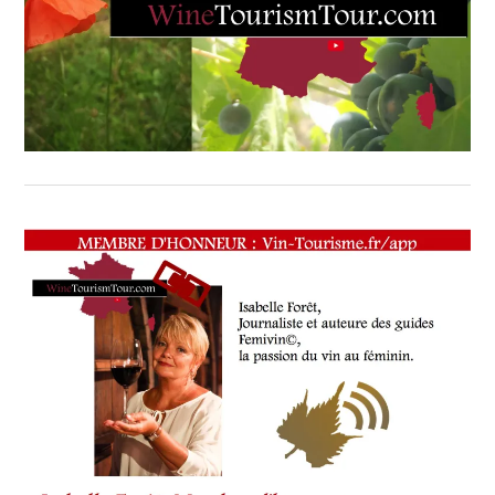
SOMMELIER
,
SALONS
INTERNATIONAUX
,
VIGNOBLES
,
WINE
TASTING
VOUCHER
,
WINE
TOURISM
FAME
,
WINE
TOURISM
TOUR
,
WINETASTINGVOUCHER.COM