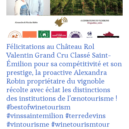
CLUB
INTERNATIONAUX
,
:
TASTING
WINE
MOVIE
,
TASTING
VIGNOBLES
,
VOUCHER
,
WINE
CÔTES-
TASTING
DE-
VOUCHER
,
PROVENCE
,
Félicitations au Château Rol
WINE
DOMAINE
TOURISM
VITICOLE,
Valentin Grand Cru Classé Saint-
FAME
,
ADHÉRENT,
Émilion pour sa compétitivité et son
WINE
VIN
TOURISM
TOURISME
,
prestige, la proactive Alexandra
TOUR
,
EDITION
Robin propriétaire du vignoble
WINE
LES
TOURISM
CLÉS
récolte avec éclat les distinctions
TOUR
DU
des institutions de l’œnotourisme !
MOVIE
,
VIN
WINETASTINGVOUCHER.COM
ET
#bestofwinetourism
DE
#vinssaintemilion #terredevins
LA
HAUTE
#vintourisme #winetourismtour
GASTRONOMIE