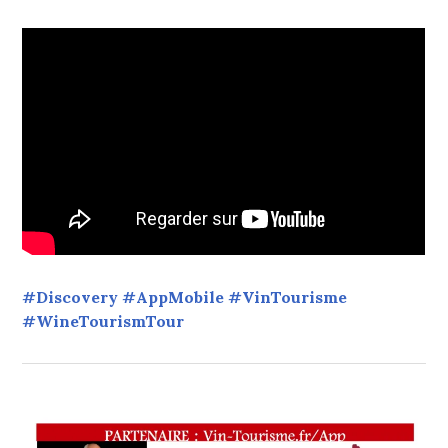
#Discovery #AppMobile #VinTourisme
#WineTourismTour