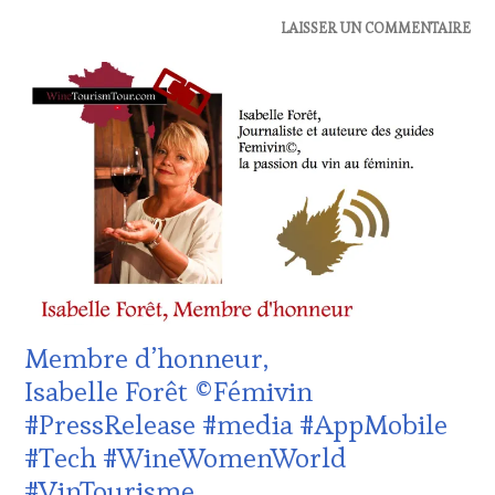
ACTUALITÉS
,
LAISSER UN COMMENTAIRE
CLUB
:
WINE
TASTING
VOUCHER
,
DOMAINE
VITICOLE,
ADHÉRENT,
VIN
TOURISME
,
EDITION
LES
CLÉS
DU
Membre d’honneur,
VIN
ET
Isabelle Forêt ©Fémivin
DE
#PressRelease #media #AppMobile
LA
HAUTE
#Tech #WineWomenWorld
GASTRONOMIE
#VinTourisme
FRANÇAISE
,