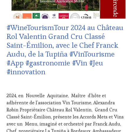
MOVIE
,
CÔTES-
VIGNOBLES
,
DE-
WINE
PROVENCE
,
TASTING
DOMAINE
#WineTourismTour 2024 au Château
VOUCHER
,
VITICOLE,
WINE
ADHÉRENT,
Rol Valentin Grand Cru Classé
TOURISM
VIN
Saint-Émilion, avec le Chef Franck
FAME
,
TOURISME
,
WINE
EDITION
Audu, de la Tupiña #VinTourisme
TOURISM
LES
#App #gastronomie #Vin #Jeu
TOUR
,
CLÉS
WINE
DU
#innovation
TOURISM
VIN
TOUR
ET
21
MOVIE
,
DE
AVRIL
WINETASTINGVOUCHER.COM
LA
2024, en Nouvelle Aquitaine, Maître d’hôte et
2024
HAUTE
adhérente de l’association Vin Tourisme, Alexandra
GASTRONOMIE
Robin Propriétaire Château Rol Valentin, Grand Cru
FRANÇAISE
,
INVITATIONS
Classé Saint-Émilion, présente les Accords Mets et Vins
&
avec un Menu, imaginé et orchestré par Franck Audu,
DÉGUSTATIONS,
Chef, propriétaire,La Tupiña à Bordeaux, Ambassadeur