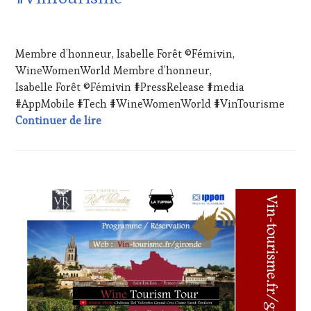
INVITATIONS
&
29
DÉGUSTATIONS,
AVRIL
Membre d’honneur, Isabelle Forêt ©Fémivin,
WINE
2024
TASTING
,
WineWomenWorld Membre d’honneur,
LIVE
Isabelle Forêt ©Fémivin #PressRelease #media
STREAMING
,
#AppMobile #Tech #WineWomenWorld #VinTourisme
MASTERCLASS
,
Membre d’honneur, Isabelle Forêt ©Fém
Continuer de lire
OENOTOURISME
,
PARTENAIRES
VIN
TOURISME
,
PRODUCTEURS
CHALLENGE
TERROIR
,
HORS
RESTAURATEUR,
ZONE
CHEF,
DE
CUISINIER,
CONFORT
,
ŒNOLOGUE,
CLUB
SOMMELIER
,
:
SALONS
WINE
INTERNATIONAUX
,
TASTING
TASTING
VOUCHER
,