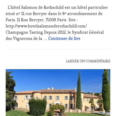
VIGNOBLES
,
AVRIL
WINE
L’hôtel Salomon de Rothschild est un hôtel particulier
2018
TASTING
situé nᵒ 11 rue Berryer dans le 8ᵉ arrondissement de
VOUCHER
,
Paris. 11 Rue Berryer, 75008 Paris Site :
WINE
http://www.hotelsalomonderothschild.com/
TOURISM
FAME
,
Champagne Tasting Depuis 2012, le Syndicat Général
WINETASTINGVOUCHER.COM
Champagne Tasting 
des Vignerons de la …
Continuer de lire
ACTUALITÉS
,
LAISSER UN COMMENTAIRE
CLUB
:
WINE
TASTING
VOUCHER
,
DOMAINE
VITICOLE,
ADHÉRENT,
VIN
TOURISME
,