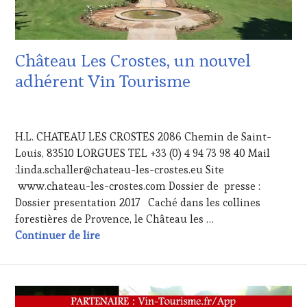
EDITION
LES
CLÉS
DU
Château Les Crostes, un nouvel
VIN
ET
adhérent Vin Tourisme
DE
LA
3
HAUTE
OCTOBRE
GASTRONOMIE
H.L. CHATEAU LES CROSTES 2086 Chemin de Saint-
2017
FRANÇAISE
,
Louis, 83510 LORGUES TEL +33 (0) 4 94 73 98 40 Mail
INVITATIONS
:linda.schaller@chateau-les-crostes.eu Site
&
DÉGUSTATIONS,
www.chateau-les-crostes.com Dossier de presse :
WINE
Dossier presentation 2017 Caché dans les collines
TASTING
,
forestières de Provence, le Château les …
MÉDIAS,
Château Les Crostes, un nouvel adhérent
Continuer de lire
PRESSE
ÉCRITE,
RADIO,
TV,
WEB
,