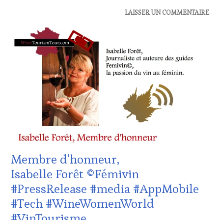
ACTUALITÉS
,
LAISSER UN COMMENTAIRE
CLUB
:
WINE
TASTING
VOUCHER
,
DOMAINE
VITICOLE,
ADHÉRENT,
VIN
TOURISME
,
EDITION
LES
CLÉS
DU
Membre d’honneur,
VIN
ET
Isabelle Forêt ©Fémivin
DE
#PressRelease #media #AppMobile
LA
HAUTE
#Tech #WineWomenWorld
GASTRONOMIE
#VinTourisme
FRANÇAISE
,