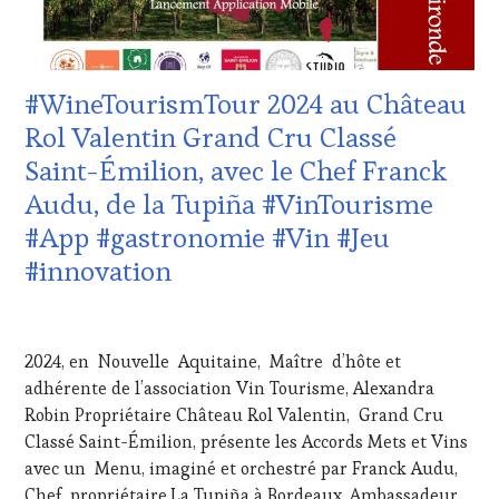
MOVIE
,
CÔTES-
VIGNOBLES
,
DE-
WINE
PROVENCE
,
TASTING
DOMAINE
#WineTourismTour 2024 au Château
VOUCHER
,
VITICOLE,
WINE
ADHÉRENT,
Rol Valentin Grand Cru Classé
TOURISM
VIN
Saint-Émilion, avec le Chef Franck
FAME
,
TOURISME
,
WINE
EDITION
Audu, de la Tupiña #VinTourisme
TOURISM
LES
#App #gastronomie #Vin #Jeu
TOUR
,
CLÉS
WINE
DU
#innovation
TOURISM
VIN
TOUR
ET
21
MOVIE
,
DE
AVRIL
WINETASTINGVOUCHER.COM
LA
2024, en Nouvelle Aquitaine, Maître d’hôte et
2024
HAUTE
adhérente de l’association Vin Tourisme, Alexandra
GASTRONOMIE
Robin Propriétaire Château Rol Valentin, Grand Cru
FRANÇAISE
,
INVITATIONS
Classé Saint-Émilion, présente les Accords Mets et Vins
&
avec un Menu, imaginé et orchestré par Franck Audu,
DÉGUSTATIONS,
Chef, propriétaire,La Tupiña à Bordeaux, Ambassadeur