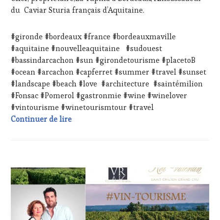
WINE
du Caviar Sturia français d’Aquitaine.
TASTING
,
LIVE
STREAMING
,
#gironde #bordeaux #france #bordeauxmaville
MASTERCLASS
,
#aquitaine #nouvelleaquitaine #sudouest
MÉDIAS,
#bassindarcachon #sun #girondetourisme #placetoB
PRESSE
#ocean #arcachon #capferret #summer #travel #sunset
ÉCRITE,
RADIO,
#landscape #beach #love #architecture #saintémilion
TV,
#Fonsac #Pomerol #gastronmie #wine #winelover
WEB
,
#vintourisme #winetourismtour #travel
OENOTOURISME
,
#WineTourismTour 2024 au Château Rol Va
Continuer de lire
PARTENAIRES
VIN
TOURISME
,
PRODUCTEURS
TERROIR
,
ACTUALITÉS
,
RESTAURATEUR,
CHALLENGE
CHEF,
HORS
CUISINIER,
ZONE
ŒNOLOGUE,
DE
SOMMELIER
,
CONFORT
,
SALONS