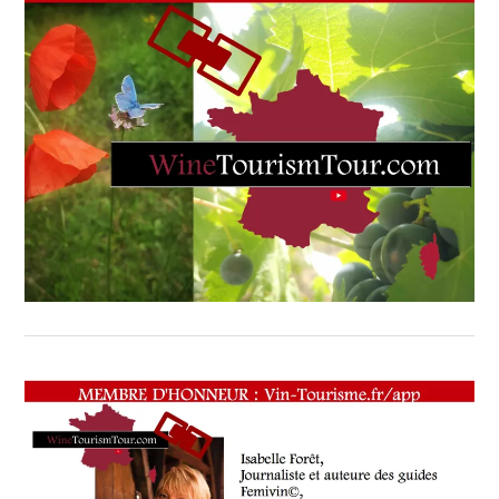
OENOTOURISME
,
SALONS
INTERNATIONAUX
,
VIGNOBLES
,
WINE
TASTING
VOUCHER
,
WINETASTINGVOUCHER.COM