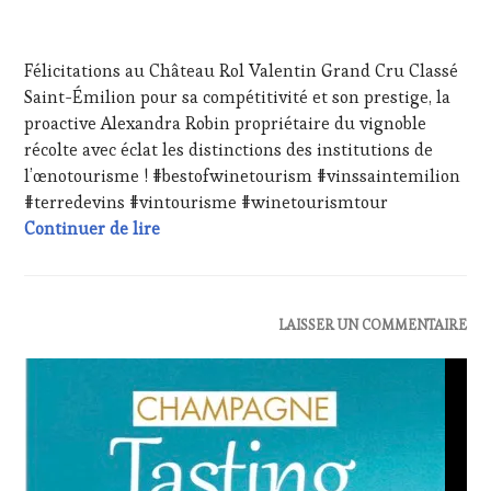
FRANÇAISE
,
1
INVITATIONS
AVRIL
&
Félicitations au Château Rol Valentin Grand Cru Classé
2024
DÉGUSTATIONS,
Saint-Émilion pour sa compétitivité et son prestige, la
WINE
proactive Alexandra Robin propriétaire du vignoble
TASTING
,
MÉDIAS,
récolte avec éclat les distinctions des institutions de
PRESSE
l’œnotourisme ! #bestofwinetourism #vinssaintemilion
ÉCRITE,
#terredevins #vintourisme #winetourismtour
RADIO,
Félicitations au Château Rol Valentin Gra
Continuer de lire
TV,
WEB
,
OENOTOURISME
,
PARTENAIRES
VIN
ACTUALITÉS
,
LAISSER UN COMMENTAIRE
TOURISME
,
CLUB
PRODUCTEURS
:
TERROIR
,
WINE
RESTAURATEUR,
TASTING
CHEF,
VOUCHER
,
CUISINIER,
DOMAINE
ŒNOLOGUE,
VITICOLE,