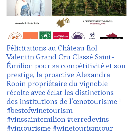
CLUB
INTERNATIONAUX
,
:
TASTING
WINE
MOVIE
,
TASTING
VIGNOBLES
,
VOUCHER
,
WINE
CÔTES-
TASTING
DE-
VOUCHER
,
PROVENCE
,
Félicitations au Château Rol
WINE
DOMAINE
TOURISM
VITICOLE,
Valentin Grand Cru Classé Saint-
FAME
,
ADHÉRENT,
Émilion pour sa compétitivité et son
WINE
VIN
TOURISM
TOURISME
,
prestige, la proactive Alexandra
TOUR
,
EDITION
Robin propriétaire du vignoble
WINE
LES
TOURISM
CLÉS
récolte avec éclat les distinctions
TOUR
DU
des institutions de l’œnotourisme !
MOVIE
,
VIN
WINETASTINGVOUCHER.COM
ET
#bestofwinetourism
DE
#vinssaintemilion #terredevins
LA
HAUTE
#vintourisme #winetourismtour
GASTRONOMIE