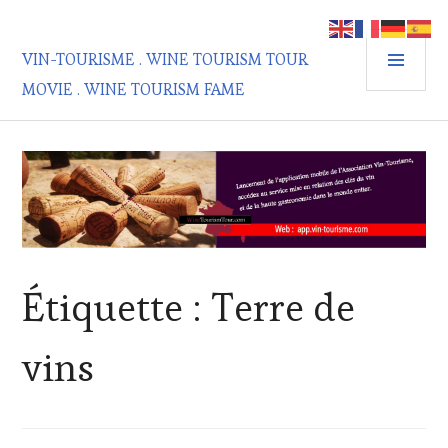
Aller
au
MEN
contenu
VIN-TOURISME . WINE TOURISM TOUR
PRIN
principal
MOVIE . WINE TOURISM FAME
Étiquette :
Terre de
vins