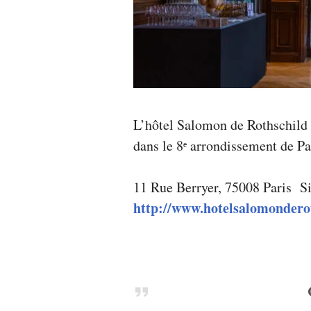
OENOTOURISME
,
SALONS
INTERNATIONAUX
,
VIGNOBLES
,
WINE
TASTING
VOUCHER
,
WINE
L’hôtel Salomon de Rothschild e
TOURISM
FAME
,
dans le 8ᵉ arrondissement de Pa
WINETASTINGVOUCHER.COM
11 Rue Berryer, 75008 Paris
Si
http://www.hotelsalomondero