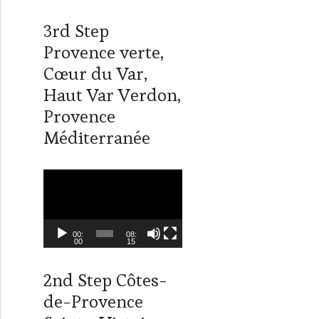
k
r
a
r
T
m
L
w
i
3rd Step
i
n
t
k
Provence verte,
t
e
Cœur du Var,
e
d
r
I
Haut Var Verdon,
n
Provence
Méditerranée
L
e
c
t
00:
08:
00
15
e
u
2nd Step Côtes-
r
de-Provence
v
i