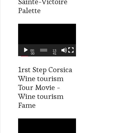
Sainte-Victoire
d
Palette
é
o
L
e
c
t
00:
13:
00
41
e
u
1rst Step Corsica
r
Wine tourism
v
i
Tour Movie -
d
Wine tourism
é
Fame
o
L
e