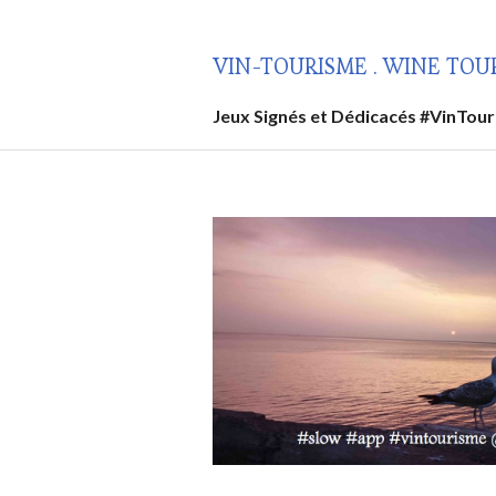
Aller
au
VIN-TOURISME . WINE TOU
contenu
principal
Jeux Signés et Dédicacés #VinTou