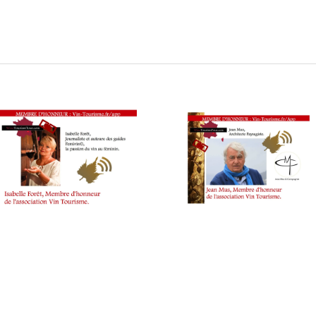
lmarès Jean Delaveyne 13ème édition 2018 – Extrait Vidéo Fami