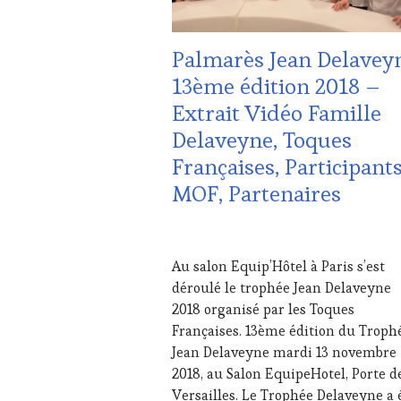
DU
VIN
Palmarès Jean Delavey
ET
DE
13ème édition 2018 –
LA
Extrait Vidéo Famille
HAUTE
GASTRONOMIE
Delaveyne, Toques
FRANÇAISE
,
Françaises, Participants
INVITATIONS
&
MOF, Partenaires
DÉGUSTATIONS,
WINE
TASTING
,
7
MÉDIAS,
DÉCEMBRE
Au salon Equip’Hôtel à Paris s’est
PRESSE
2018
déroulé le trophée Jean Delaveyne
ÉCRITE,
RADIO,
2018 organisé par les Toques
TV,
Françaises. 13ème édition du Troph
WEB
,
Jean Delaveyne mardi 13 novembre
OENOTOURISME
,
2018, au Salon EquipeHotel, Porte d
PARTENAIRES
Versailles. Le Trophée Delaveyne a 
VIN