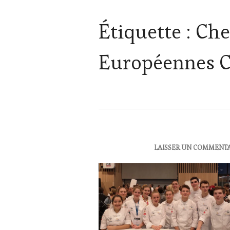
Étiquette :
Che
Européennes Ch
ACTUALITÉS
,
LAISSER UN COMMENT
CLUB
:
WINE
TASTING
VOUCHER
,
EDITION
LES
CLÉS