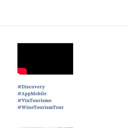
lle Delaveyne, Toques Françaises, Participants, MOF, Partenair
#Discovery
#AppMobile
#VinTourisme
#WineTourismTour