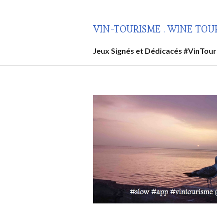
Aller
au
VIN-TOURISME . WINE TOU
contenu
principal
Jeux Signés et Dédicacés #VinTou