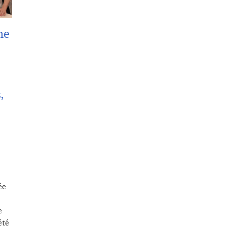
ne
,
ée
e
été