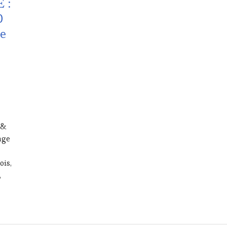
 :
0
re
 &
age
ois,
,
QUE PRESSE : 8 Décembre 2017 09H30 Lyon au Cazenove Pier