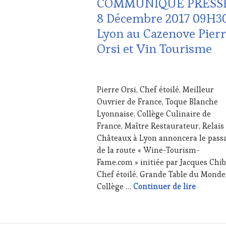
COMMUNIQUE PRESSE
DE
8 Décembre 2017 09H3
LA
Lyon au Cazenove Pier
HAUTE
GASTRONOMIE
Orsi et Vin Tourisme
FRANÇAISE
,
MÉDIAS,
PRESSE
28
ÉCRITE,
NOVEMBRE
Pierre Orsi, Chef étoilé, Meilleur
RADIO,
2017
Ouvrier de France, Toque Blanche
TV,
WEB
,
Lyonnaise, Collège Culinaire de
OENOTOURISME
,
France, Maître Restaurateur, Relais
PARTENAIRES
Châteaux à Lyon annoncera le pass
VIN
de la route « Wine-Tourism-
TOURISME
,
Fame.com » initiée par Jacques Chib
SALONS
INTERNATIONAUX
,
Chef étoilé, Grande Table du Monde
VIGNOBLES
,
COMMUNI
Collège …
Continuer de lire
WINE
TASTING
VOUCHER
,
WINE