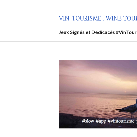
Aller
au
VIN-TOURISME . WINE TOU
contenu
principal
Jeux Signés et Dédicacés #VinTou