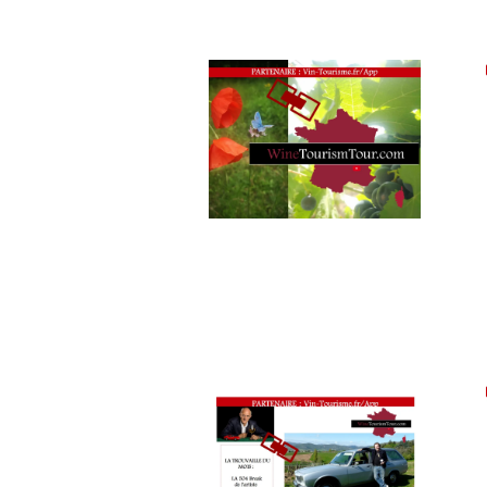
TOURISM
FAME
,
WINETASTINGVOUCHER.COM