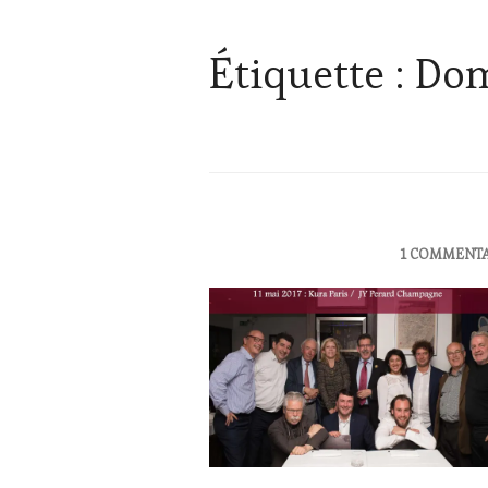
Étiquette :
Dom
OENOTOURISME
,
1 COMMENTA
PARTENAIRES
VIN
TOURISME
,
RESTAURATEUR,
CHEF,
CUISINIER,
ŒNOLOGUE,
SOMMELIER
,
VIGNOBLES
,
WINE