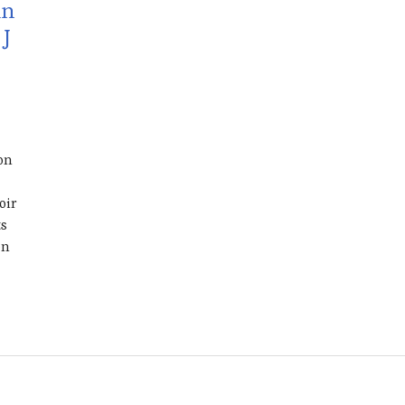
in
J
on
oir
ts
en
s – Vin Tourisme : Champagne J Y Perard au Kura Paris