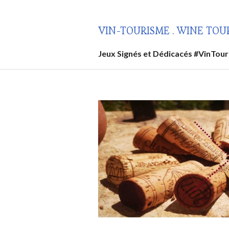
Aller
au
VIN-TOURISME . WINE TOU
contenu
principal
Jeux Signés et Dédicacés #VinTou