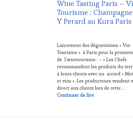
Wine Tasting Paris – V
TASTING
VOUCHER
Tourisme : Champagne 
Y Perard au Kura Paris
22
MAI
Lancement des dégustations « Vin
2017
Tourisme » à Paris pour la promoti
de l’œnotourisme : – « Les Chefs
recommandent les produits du terr
à leurs clients avec un accord « Me
et vins ». Les producteurs vendent 
direct aux clients lors de cette …
Wine Tasting Pari
Continuer de lire