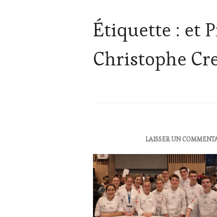
Étiquette :
et 
Christophe Cr
ACTUALITÉS
,
LAISSER UN COMMENT
CLUB
:
WINE
TASTING
VOUCHER
,
EDITION
LES
CLÉS