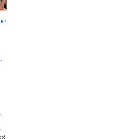
ne
,
ée
e
été