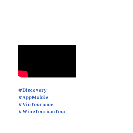
lle Delaveyne, Toques Françaises, Participants, MOF, Partenair
#Discovery
#AppMobile
#VinTourisme
#WineTourismTour