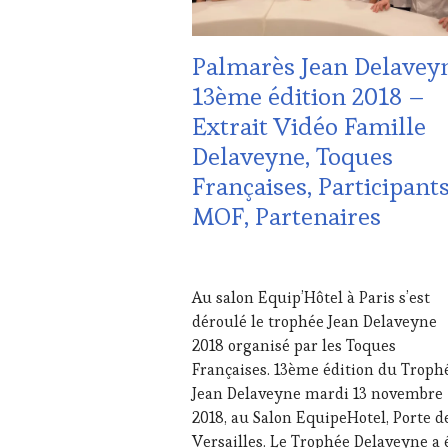
DU
VIN
Palmarès Jean Delavey
ET
DE
13ème édition 2018 –
LA
Extrait Vidéo Famille
HAUTE
GASTRONOMIE
Delaveyne, Toques
FRANÇAISE
,
Françaises, Participants
INVITATIONS
&
MOF, Partenaires
DÉGUSTATIONS,
WINE
TASTING
,
7
MÉDIAS,
DÉCEMBRE
Au salon Equip’Hôtel à Paris s’est
PRESSE
2018
déroulé le trophée Jean Delaveyne
ÉCRITE,
RADIO,
2018 organisé par les Toques
TV,
Françaises. 13ème édition du Troph
WEB
,
Jean Delaveyne mardi 13 novembre
OENOTOURISME
,
2018, au Salon EquipeHotel, Porte d
PARTENAIRES
Versailles. Le Trophée Delaveyne a 
VIN