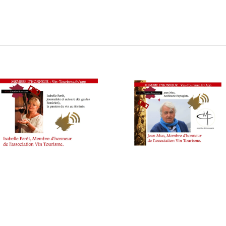
lmarès Jean Delaveyne 13ème édition 2018 – Extrait Vidéo Fami