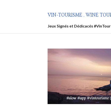
Aller
au
VIN-TOURISME . WINE TOU
contenu
principal
Jeux Signés et Dédicacés #VinTou