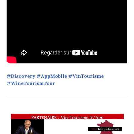
#Discovery #AppMobile #VinTourisme
#WineTourismTour