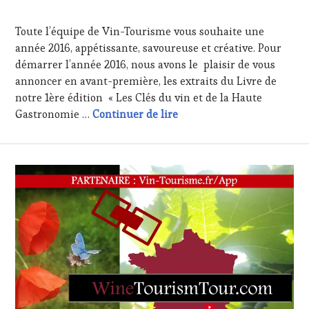
12
CUISINIER,
JANVIER
ŒNOLOGUE,
Toute l’équipe de Vin-Tourisme vous souhaite une
2016
SOMMELIER
,
année 2016, appétissante, savoureuse et créative. Pour
VIGNOBLES
démarrer l’année 2016, nous avons le plaisir de vous
annoncer en avant-première, les extraits du Livre de
notre 1ère édition « Les Clés du vin et de la Haute
Meilleurs Voeux 2016, les 
Gastronomie …
Continuer de lire