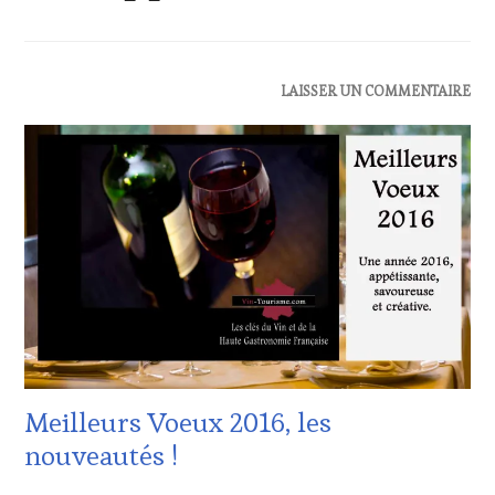
ACTUALITÉS
,
LAISSER UN COMMENTAIRE
EDITION
LES
CLÉS
DU
VIN
ET
DE
LA
HAUTE
GASTRONOMIE
FRANÇAISE
,
INVITATIONS
&
DÉGUSTATIONS,
Meilleurs Voeux 2016, les
WINE
TASTING
,
nouveautés !
RESTAURATEUR,
CHEF,