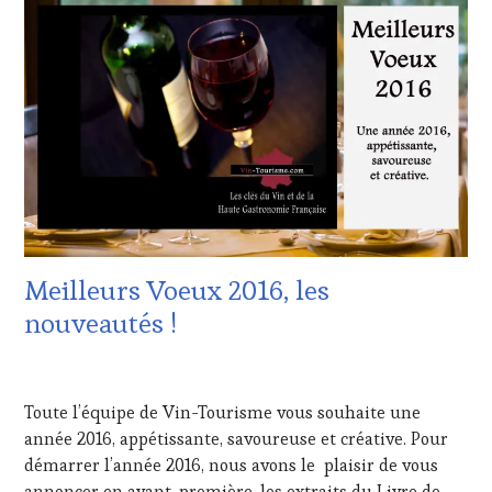
LES
CLÉS
DU
VIN
ET
DE
LA
HAUTE
GASTRONOMIE
FRANÇAISE
,
INVITATIONS
&
DÉGUSTATIONS,
Meilleurs Voeux 2016, les
WINE
TASTING
,
nouveautés !
RESTAURATEUR,
CHEF,
12
CUISINIER,
JANVIER
ŒNOLOGUE,
Toute l’équipe de Vin-Tourisme vous souhaite une
2016
SOMMELIER
,
année 2016, appétissante, savoureuse et créative. Pour
VIGNOBLES
démarrer l’année 2016, nous avons le plaisir de vous
annoncer en avant-première, les extraits du Livre de