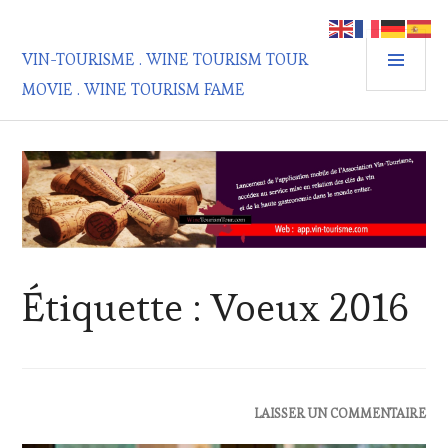
Aller
au
MEN
contenu
VIN-TOURISME . WINE TOURISM TOUR
PRIN
principal
MOVIE . WINE TOURISM FAME
Étiquette :
Voeux 2016
ACTUALITÉS
,
LAISSER UN COMMENTAIRE
EDITION