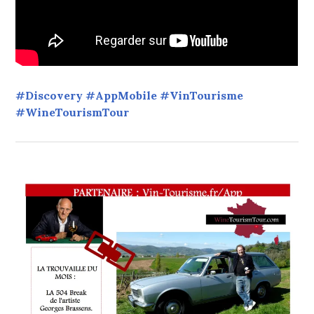
#Discovery #AppMobile #VinTourisme
#WineTourismTour