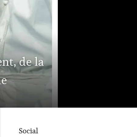
t, de la
me
Social