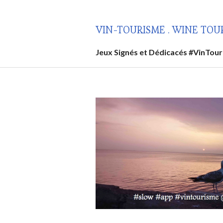
Aller
au
VIN-TOURISME . WINE TOU
contenu
principal
Jeux Signés et Dédicacés #VinTou