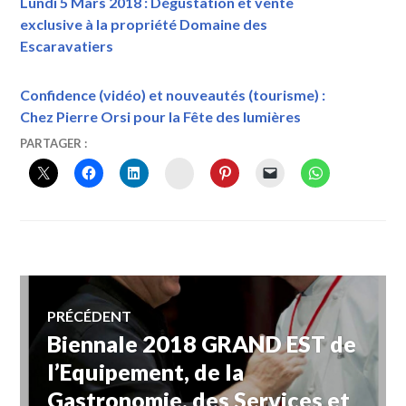
Lundi 5 Mars 2018 : Dégustation et vente
exclusive à la propriété Domaine des
Escaravatiers
Confidence (vidéo) et nouveautés (tourisme) :
Chez Pierre Orsi pour la Fête des lumières
25
VINTOURISME
ASSOCIATION
PARTAGER :
NOVEMBRE
«
INSTAGRAM
2017
VIN-
TOURISME
»
,
CHÂTEAU
LES
CROSTES
,
Navigation
VENDREDI
15
PRÉCÉDENT
DÉCEMBRE
Biennale 2018 GRAND EST de
Article
de
2017
DE 11H
précédent :
l’Equipement, de la
À
Gastronomie, des Services et
12H
,