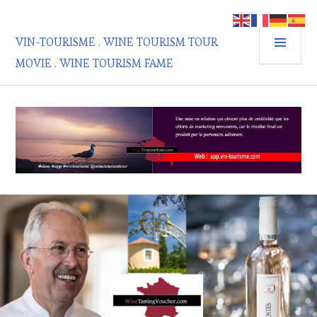
Aller
au
MEN
contenu
VIN-TOURISME . WINE TOURISM TOUR
PRIN
principal
MOVIE . WINE TOURISM FAME