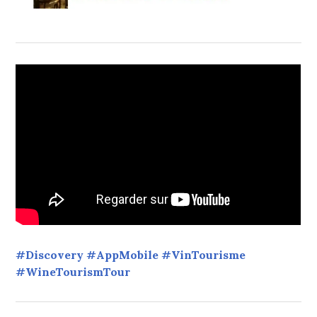
#Discovery #AppMobile #VinTourisme
#WineTourismTour