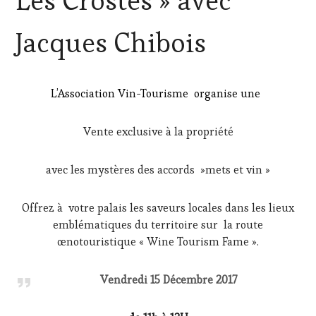
Les Crostes » avec
DU
VIN
Jacques Chibois
ET
DE
LA
HAUTE
L’Association Vin-Tourisme organise une
GASTRONOMIE
FRANÇAISE
,
INVITATIONS
Vente exclusive à la propriété
&
DÉGUSTATIONS,
WINE
avec les mystères des accords »mets et vin »
TASTING
,
OENOTOURISME
,
Offrez à votre palais les saveurs locales dans les lieux
PARTENAIRES
VIN
emblématiques du territoire sur la route
TOURISME
,
œnotouristique « Wine Tourism Fame ».
RESTAURATEUR,
CHEF,
Vendredi 15 Décembre 2017
CUISINIER,
ŒNOLOGUE,
SOMMELIER
,