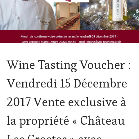
ACTUALITÉS
,
Wine Tasting Voucher :
CLUB
:
WINE
Vendredi 15 Décembre
TASTING
VOUCHER
,
DOMAINE
2017 Vente exclusive à
VITICOLE,
ADHÉRENT,
VIN
la propriété « Château
TOURISME
,
EDITION
LES
CLÉS