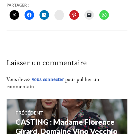
13
VINTOURISME
PARTAGER :
MAI
INSTAGRAM
2019
Laisser un commentaire
Vous devez
vous connecter
pour publier un
commentaire.
Navigation
PRÉCÉDENT
CASTING : Madame Florence
Article
de
précédent :
Girard, Domaine Vino Vecchio