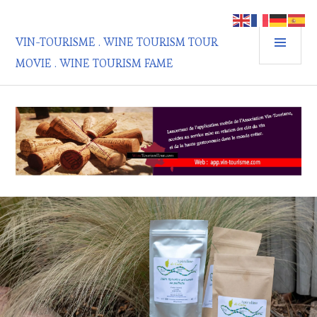
Aller
au
MEN
contenu
VIN-TOURISME . WINE TOURISM TOUR
PRIN
principal
MOVIE . WINE TOURISM FAME