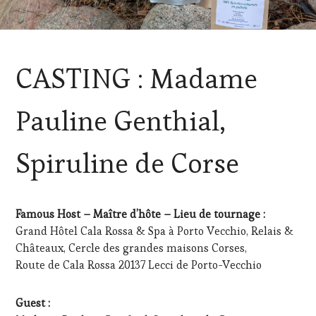
ACTUALITÉS
,
CASTING : Madame
CORSICA
,
GUEST
,
OENOTOURISME
,
Pauline Genthial,
SPOT
BY
,
TASTING
Spiruline de Corse
MOVIE
,
WINE
TOURISM
FAME
,
Famous Host – Maître d’hôte – Lieu de tournage :
WINE
Grand Hôtel Cala Rossa & Spa à Porto Vecchio, Relais &
TOURISM
TOUR
,
Châteaux, Cercle des grandes maisons Corses,
WINE
Route de Cala Rossa 20137 Lecci de Porto-Vecchio
TOURISM
TOUR
MOVIE
Guest :