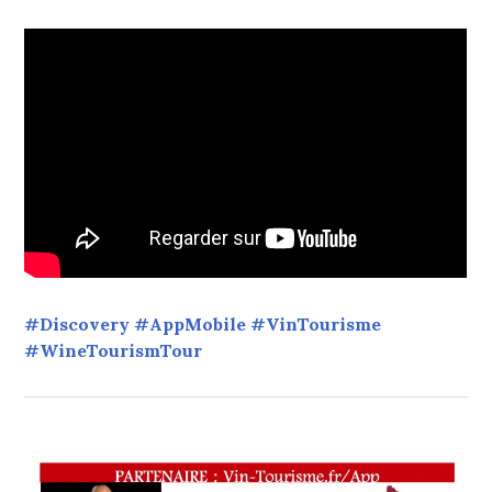
#Discovery #AppMobile #VinTourisme
#WineTourismTour