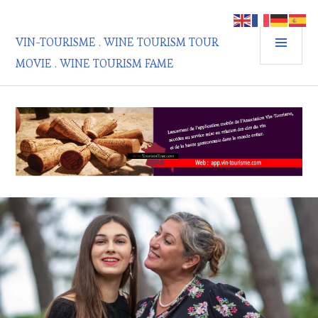
Aller
au
MEN
contenu
VIN-TOURISME . WINE TOURISM TOUR
PRIN
principal
MOVIE . WINE TOURISM FAME