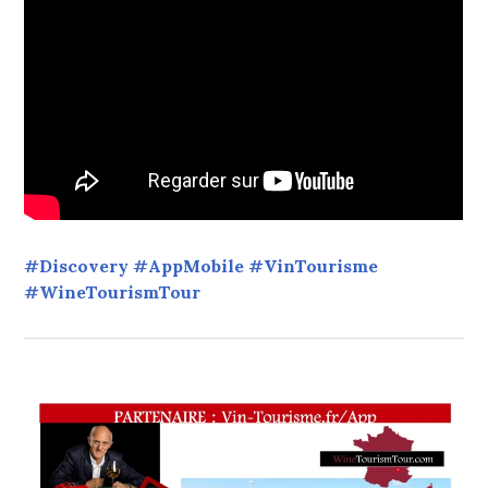
#Discovery #AppMobile #VinTourisme
#WineTourismTour