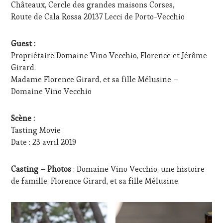
TOURISM
Châteaux, Cercle des grandes maisons Corses,
FAME
,
Route de Cala Rossa 20137 Lecci de Porto-Vecchio
WINE
TOURISM
TOUR
,
Guest :
WINE
Propriétaire Domaine Vino Vecchio, Florence et Jérôme
TOURISM
Girard.
TOUR
Madame Florence Girard, et sa fille Mélusine –
MOVIE
,
Domaine Vino Vecchio
WINETASTINGVOUCHER.COM
Scène :
Tasting Movie
Date : 23 avril 2019
Casting – Photos
: Domaine Vino Vecchio, une histoire
de famille, Florence Girard, et sa fille Mélusine.