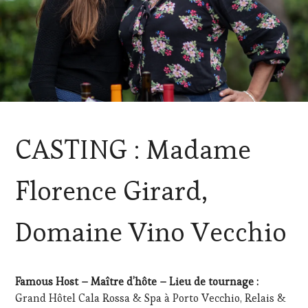
ACTUALITÉS
,
CASTING : Madame
CORSICA
,
GUEST
,
OENOTOURISME
,
Florence Girard,
SPOT
BY
,
TASTING
Domaine Vino Vecchio
MOVIE
,
VIGNOBLES
,
WINE
TASTING
Famous Host – Maître d’hôte – Lieu de tournage :
VOUCHER
,
Grand Hôtel Cala Rossa & Spa à Porto Vecchio, Relais &
WINE