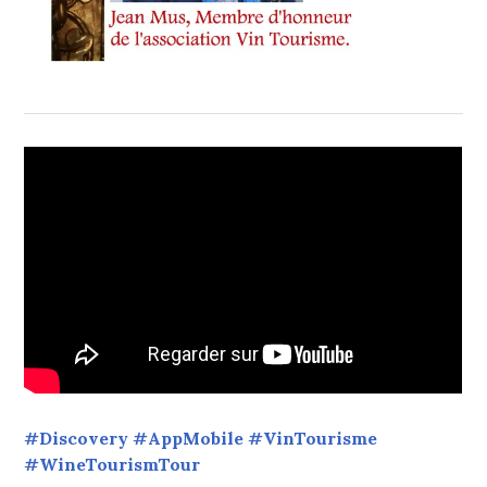
#Discovery #AppMobile #VinTourisme
#WineTourismTour