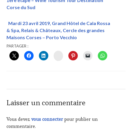
1ère étape – Wine Tourism Tour Destination
Corse du Sud
Mardi 23 avril 2019, Grand Hôtel de Cala Rossa
& Spa, Relais & Châteaux, Cercle des grandes
Maisons Corses – Porto Vecchio
13
VINTOURISME
PARTAGER :
MAI
INSTAGRAM
2019
Laisser un commentaire
Vous devez
vous connecter
pour publier un
commentaire.