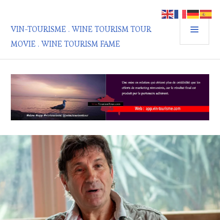
Aller
au
MEN
contenu
VIN-TOURISME . WINE TOURISM TOUR
PRIN
principal
MOVIE . WINE TOURISM FAME