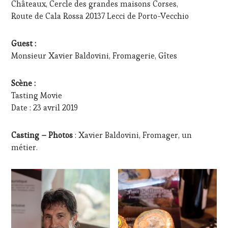
FAME
,
Châteaux, Cercle des grandes maisons Corses,
WINE
Route de Cala Rossa 20137 Lecci de Porto-Vecchio
TOURISM
TOUR
,
WINE
Guest :
TOURISM
Monsieur Xavier Baldovini, Fromagerie, Gîtes
TOUR
MOVIE
Scène :
Tasting Movie
Date : 23 avril 2019
Casting – Photos
: Xavier Baldovini, Fromager, un
métier.