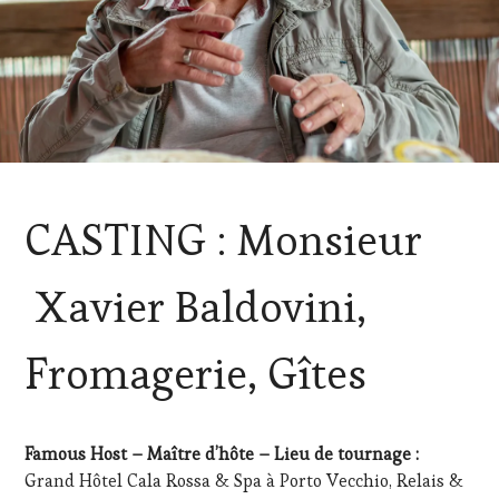
ACTUALITÉS
,
CASTING : Monsieur
CORSICA
,
GUEST
,
OENOTOURISME
,
Xavier Baldovini,
PARTENAIRES
VIN
TOURISME
,
Fromagerie, Gîtes
SPOT
BY
,
TASTING
MOVIE
,
Famous Host – Maître d’hôte – Lieu de tournage :
WINE
Grand Hôtel Cala Rossa & Spa à Porto Vecchio, Relais &
TOURISM